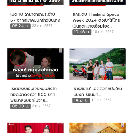
เปิด 10 ฉายาดาราประจำปี
ยกระดับ Thailand Space
67 จากสมาคมนักข่าวบันเทิง
Week 2024 ตั้งเป้าให้ไทย
08:24 น.
เป็นจุดหมายเชื่อมโยง...
23 ธ.ค. 2567
10:46 น.
10 ต.ค. 2567
ไรเดอร์หลอนเจอหนุ่มสั่งไก่
‘อาร์สยาม’ เปิดตัวศิลปินใหม่
ทอดเจ้าดังกว่า 800 บาท
‘แบงค์ ธัชนนท์...
14:21 น.
พอมาส่งบอกไม่จ่าย...
13 ก.ย. 2567
08:09 น.
2 ต.ค. 2567