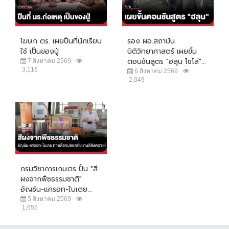
โฆษก ตร. เผยปืนที่นักเรียน
รอง ผอ.สถาบัน
ใช้ เป็นของปู่
นิติวิทยาศาสตร์ เผยขั้น
ตอนชันสูตร "ฮลุน โซโล่"...
7 สิงหาคม 2569
3,116
6 สิงหาคม 2569
2,049
กรมวิชาการเกษตร ปั้น "สี
ผงจากพืชธรรมชาติ"
อัญชัน-แครอท-ใบเตย...
5 สิงหาคม 2569
1,655