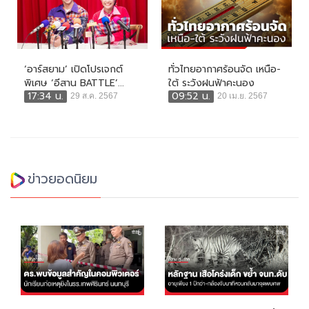
‘อาร์สยาม’ เปิดโปรเจกต์
ทั่วไทยอากาศร้อนจัด เหนือ-
พิเศษ ‘อีสาน BATTLE’...
ใต้ ระวังฝนฟ้าคะนอง
17:34 น.
09:52 น.
29 ส.ค. 2567
20 เม.ย. 2567
ข่าวยอดนิยม