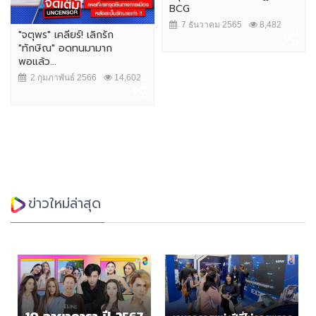
BCG
7 ธันวาคม 2565
8,482
"จตุพร" เคลียร์! เลิกรัก
"ทักษิณ" อดทนมามาก
พอแล้ว...
2 กุมภาพันธ์ 2566
14,602
ข่าวใหม่ล่าสุด