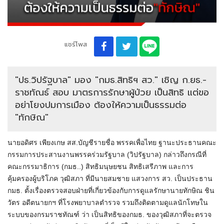
แชร์โพส
"ปธ.วิปรัฐบาล" มอง "กมธ.สิทธิฯ สว." เชิญ ก.ยธ.-
ราชทัณธ์ สอบ มาตรการรักษาผู้ป่วย เป็นสิทธิ แต่ขอ
อย่าโยงปมการเมือง ต้องให้ความเป็นธรรมต่อ
"ทักษิณ"
นายอดิศร เพียงเกษ สส.บัญชีรายชื่อ พรรคเพื่อไทย ฐานะประธานคณะ
กรรมการประสานงานพรรคร่วมรัฐบาล (วิปรัฐบาล) กล่าวถึงกรณีที่
คณะกรรมาธิการ (กมธ..) สิทธิมนุษยชน สิทธิเสรีภาพ และการ
คุ้มครองผู้บริโภค วุฒิสภา ที่มีนายสมชาย แสวงการ สว. เป็นประธาน
กมธ. ตั้งเรื่องตรวจสอบฝ่ายที่เกี่ยวข้องกับการดูแลรักษานายทักษิณ ชิน
วัตร อดีตนายกฯ ที่โรงพยาบาลตำรวจ รวมถึงติดตามดูแลนักโทษใน
ระบบของกรมราชทัณฑ์ ว่า เป็นสิทธิของกมธ. ของวุฒิสภาที่จะตรวจ