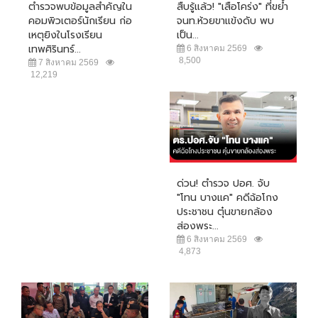
ตำรวจพบข้อมูลสำคัญใน
สืบรู้แล้ว! "เสือโคร่ง" ที่ขย้ำ
คอมพิวเตอร์นักเรียน ก่อ
จนท.ห้วยขาแข้งดับ พบ
เหตุยิงในโรงเรียน
เป็น...
เทพศิรินทร์...
6 สิงหาคม 2569
8,500
7 สิงหาคม 2569
12,219
ด่วน! ตำรวจ ปอศ. จับ
"โทน บางแค" คดีฉ้อโกง
ประชาชน ตุ๋นขายกล้อง
ส่องพระ...
6 สิงหาคม 2569
4,873