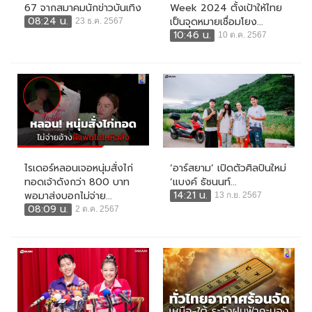
67 จากสมาคมนักข่าวบันเทิง
Week 2024 ตั้งเป้าให้ไทย
08:24 น.
เป็นจุดหมายเชื่อมโยง...
23 ธ.ค. 2567
10:46 น.
10 ต.ค. 2567
ไรเดอร์หลอนเจอหนุ่มสั่งไก่
‘อาร์สยาม’ เปิดตัวศิลปินใหม่
ทอดเจ้าดังกว่า 800 บาท
‘แบงค์ ธัชนนท์...
14:21 น.
พอมาส่งบอกไม่จ่าย...
13 ก.ย. 2567
08:09 น.
2 ต.ค. 2567