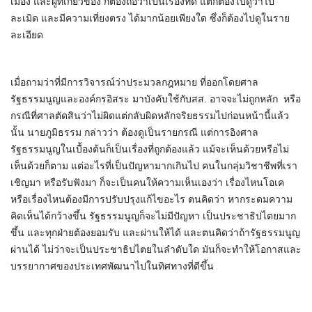
เมือง และผู้ที่เกี่ยวข้อง ก็ต้องถือว่าเป็นเรื่องที่ดี แต่ก็ต้องไปดูว่าไป
ละเมิด และมีความเที่ยงตรง ได้มากน้อยเพียงใด ซึ่งก็ต้องไปดูในราย
ละเอียด
เมื่อถามว่าที่มีการวิจารณ์ว่าประมวลกฎหมาย ที่ออกโดยศาล
รัฐธรรมนูญและองค์กรอิสระ มาบังคับใช้กับสส. อาจจะไม่ถูกหลัก หรือ
กรณีที่ศาลตัดสินว่าไม่ผิดแต่กลับผิดหลักจริยธรรมไปก่อนหน้านี้แล้ว
นั้น​ นายภูมิธรรม​ กล่าวว่า ต้องดูเป็นรายกรณี แต่การอิงศาล
รัฐธรรมนูญในเบื้องต้นก็เป็นเรื่องที่ถูกต้องแล้ว แม้จะเห็นด้วยหรือไม่
เห็นด้วยก็ตาม แต่อะไรที่เป็นปัญหามากเกินไป คนในกลุ่มวิชาชีพที่เรา
เชิญมา หรือรับฟังมา ก็จะเป็นคนให้ความเห็นเองว่า เรื่องไหนโอเค
หรือเรื่องไหนต้องมีการปรับปรุงแก้ไขอะไร ตนคิดว่า หากระดมความ
คิดเห็นได้กว้างขึ้น​ รัฐธรรมนูญก็จะไม่มีปัญหา เป็นประชาธิปไตยมาก
ขึ้น และทุกฝ่ายต้องยอมรับ และผ่านให้ได้ และตนคิดว่าถ้ารัฐธรรมนูญ
ผ่านได้ ไม่ว่าจะเป็นประชาธิปไตยในลำดับใด มันก็จะทำให้โอกาสและ
บรรยากาศของประเทศพัฒนาไปในทิศทางที่ดีขึ้น