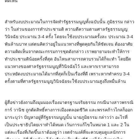
คิดเห็น
สำหรับงบประมาณในการจัดทำรัฐธรรมนูญทั้งฉบับนั้น ภูมิธรรม​ กล่าว
ว่า ในส่วนของการทำประชามติ ความตีความตามศาลรัฐธรรมนูญ
วินิจฉัย ประมาณ 3-4 ครั้ง โดยจะใช้งบประมาณครั้งละ ประมาณ 3-4
พันล้านบาท แต่ตนคิดว่าอยู่ในแนวทางที่พูดคุยกันให้ชัดเจน ต้องอาศัย
ความคิดเห็นจากคณะกรรมการชุดดังกล่าว เราพยายามจะทำให้การ
ทำประชามติน้อยครั้งที่สุด อันไหนสามารถควบรวมได้ก็จะทำ โดยยึด
แนวทางของศาลรัฐธรรมนูญที่วินิจฉัยไว้ และหากเราสามารถ
ประหยัดงบประมาณได้มากที่สุดก็เป็นเรื่องที่ดี เพราะหากทำครบ 3-4
ครั้งตามที่ศาลรัฐธรรมนูญวินิจฉัยจะใช้งบประมาณสูงถึงหมื่นล้าน
ผู้สื่อข่าวยังถามถึงมุมมองเรื่องมาตรฐานจริยธรรม กรณีนางสาวพรรณิ
การ์​ วานิช​ ถูกตัดสิทธิ์ทางการเมืองตลอดชีวิต และพรรคก้าวไกลก็ออก
มาระบุว่า​ ปัญหาอยู่ที่รัฐธรรมนูญนั้น นายภูมิธรรม​ กล่าวว่า​ อะไรที่
เป็นประชาธิปไตยเราทำได้หมด เว้นการแก้ไขในหมวด 1 และ 2 ใน
แต่ละเรื่องที่เกิดขึ้นเราต้องดูว่า เจตจำนงค์ที่จะควบคุมดูแลนักการ