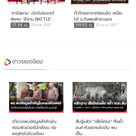
‘อาร์สยาม’ เปิดโปรเจกต์
ทั่วไทยอากาศร้อนจัด เหนือ-
พิเศษ ‘อีสาน BATTLE’...
ใต้ ระวังฝนฟ้าคะนอง
17:34 น.
09:52 น.
29 ส.ค. 2567
20 เม.ย. 2567
ข่าวยอดนิยม
ตำรวจพบข้อมูลสำคัญใน
สืบรู้แล้ว! "เสือโคร่ง" ที่ขย้ำ
คอมพิวเตอร์นักเรียน ก่อ
จนท.ห้วยขาแข้งดับ พบ
เหตุยิงในโรงเรียน
เป็น...