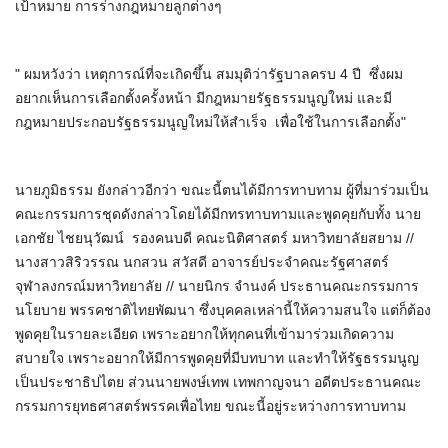
เป้าหมาย​ การร่างกฎหมายลูกต่างๆ​
" ผมหวังว่า เหตุการณ์ที่จะเกิดขึ้น สมมุติว่ารัฐบาลครบ 4 ปี ซึ่งผม
อยากเห็นการเลือกตั้งครั้งหน้า มีกฎหมายรัฐธรรมนูญใหม่ และมี
กฎหมายประกอบรัฐธรรมนูญใหม่ให้สำเร็จ​ เพื่อใช้ในการเลือกตั้ง"
นายภูมิธรรม​ ยังกล่าวอีกว่า ขณะนี้ตนได้มีการทาบทาม ผู้ที่มาร่วมเป็น
คณะกรรมการชุดดังกล่าวโดยได้มีกทรทาบทามและพูดคุยกับทั้ง นาย
เอกชัย ไชยนุวัฒน์​ รองคนบดี​ คณะนิติศาสตร์​ มหาวิทยาลัยสยาม //
นางสาวสิริวรรณ นกสวน​ สวัสดี​ อาจารย์ประจำคณะรัฐศาสตร์
จุฬาลงกรณ์มหาวิทยาลัย // นายนิกร​ จำนงค์​ ประธานคณะกรรมการ
นโยบาย พรรคชาติไทยพัฒนา​ ซึ่งบุคคลเหล่านี้ให้ความสนใจ แต่ก็ต้อง
พูดคุยในรายละเอียด เพราะอยากให้ทุกคนที่เข้ามาร่วมเกิดความ
สบายใจ เพราะอยากให้มีการพูดคุยที่มีบทบาท และทำให้รัฐธรรมนูญ
เป็นประชาธิปไตย​ ส่วนนายพงษ์เทพ​ เทพกาญจนา อดีตประธานคณะ
กรรมการยุทธศาสตร์พรรค​เพื่อไทย​ ขณะนี้อยู่ระหว่างการทาบทาม