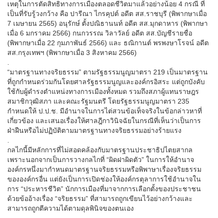
เหตุในการตัดสิทธิทางการเมืองตลอดชีวิตมาแล้วอย่างน้อย 4 กรณี ที่
เป็นที่รับรู้วงกว้าง คือ ปารีณา ไกรคุปต์ อดีต สส.ราชบุรี (พิพากษาเมื่อ
7 เมษายน 2565) อนุรักษ์ ตั้งปณิธานนท์ อดีต สส.มุกดาหาร (พิพากษา
เมื่อ 6 มกราคม 2566) กนกวรรณ วิลาวัลย์ อดีต สส.บัญชีรายชื่อ
(พิพากษาเมื่อ 22 กุมภาพันธ์ 2566) และ ธณิกานต์ พรพงษาโรจน์ อดีต
สส.กรุงเทพฯ (พิพากษาเมื่อ 3 สิงหาคม 2566)
.
“มาตรฐานทางจริยธรรม” ตามรัฐธรรมนูญมาตรา 219 เป็นมาตรฐาน
ที่ถูกกำหนดร่วมกันโดยศาลรัฐธรรมนูญและองค์กรอิสระ แต่ถูกบังคับ
ใช้กับผู้ดำรงตำแหน่งทางการเมืองทั้งหมด รวมถึงสภาผู้แทนราษฎร
สมาชิกวุฒิสภา และคณะรัฐมนตรี โดยรัฐธรรมนูญมาตรา 235
กำหนดให้ ป.ป.ช. มีอำนาจในการไต่สวนข้อเท็จจริงในข้อกล่าวหาที่
เกี่ยวข้อง และเสนอเรื่องให้ศาลฎีกาวินิจฉัยในกรณีที่เห็นว่าเป็นการ
ฝ่าฝืนหรือไม่ปฏิบัติตามมาตรฐานทางจริยธรรมอย่างร้ายแรง
.
กลไกนี้มีหลักการที่ไม่สอดคล้องกับมาตรฐานประชาธิปไตยสากล
เพราะนอกจากเป็นการวางกลไกที่ “ผิดฝาผิดตัว” ในการให้อำนาจ
องค์กรหนึ่งมากำหนดมาตรฐานจริยธรรมหรือพิพาษาเรื่องจริยธรรม
ขององค์กรอื่น แต่ยังเป็นการเปิดช่องให้องค์กรตุลาการใช้อำนาจใน
การ “ประหารชีวิต” นักการเมืองที่มาจากการเลือกตั้งของประชาชน
ด้วยข้ออ้างเรื่อง “จริยธรรม” ที่สามารถถูกเขียนไว้อย่างกว้างและ
สามารถถูกตีความได้ตามดุลพินิจของตนเอง