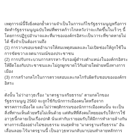
เหตุการณ์นี้จึงยิ่งตอกย้ำความจำเป็นในการแก้ไขรัฐธรรมนูญหรือการ
จัดทำรัฐธรรมนูญฉบับใหม่ที่พรรคก้าวไกลหวังว่าจะเกิดขึ้นในเร็วๆ นี้
โดยการปฏิรูปอำนาจและที่มาขององค์กรอิสระเป็นวาระที่ขาดหายไม่
ได้ ซึ่งจำเป็นต้องรวมถึง
(1) การวางขอบเขตอำนาจให้สมเหตุสมผลและไม่เปิดช่องให้ถูกใช้ใน
การขัดขวางเจตนารมณ์ของประชาชน
(2) การปรับกระบวนการสรรหา-รับรองผู้ดำรงตำแหน่งในองค์กรอิสระ
ให้ยึดโยงกับประชาชนและไม่ถูกผูกขาดไว้กับฝ่ายใดฝ่ายหนึ่งทางการ
เมือง
(3) การสร้างกลไกในการตรวจสอบและกลไกรับผิดรับชอบขององค์กร
อิสระ
.
ดังนั้น ไม่ว่าอาวุธเรื่อง “มาตรฐานจริยธรรม” ตามกลไกของ
รัฐธรรมนูญ 2560 จะถูกใช้กับนักการเมืองคนใดหรือจาก
พรรคการเมืองใด และไม่ว่าพฤติกรรมของนักการเมืองคนนั้น จะเป็น
สิ่งที่ท่านเห็นด้วยหรือไม่เห็นด้วย แต่ทันทีที่สังคมไทยยอมรับให้การใช้
อาวุธนี้กลายเป็นเรื่องปกติ นั่นเท่ากับเรายอมรับให้มีการทำลายล้างกัน
ทางการเมืองอย่างไม่ชอบธรรม จนสุดท้าย “มาตรฐานจริยธรรม” อัน
เลื่อนลอย-ไร้มาตรฐานนี้ เป็นอาวุธหวนกลับมาบ่อนทำลายหลักการ