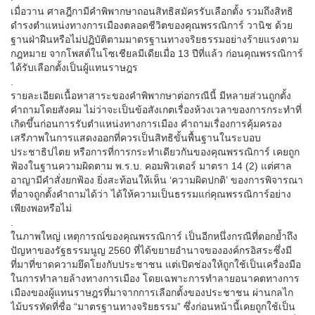
เมื่อวาน ศาลฎีกามีคำพิพากษาถอนสิทธิสมัครรับเลือกตั้ง รวมถึงสิทธิ
ดำรงตำแหน่งทางการเมืองตลอดชีวิตของคุณพรรณิการ์ วานิช ด้วย
ฐานฝ่าฝืนหรือไม่ปฏิบัติตามมาตรฐานทางจริยธรรมอย่างร้ายแรงตาม
กฎหมาย จากโพสต์ในโซเชียลมีเดียเมื่อ 13 ปีที่แล้ว ก่อนคุณพรรณิการ์
ได้รับเลือกตั้งเป็นผู้แทนราษฎร
.
รายละเอียดเนื้อหาสาระของคำพิพากษาต่อกรณีนี้ มีหลายส่วนถูกตั้ง
คำถามโดยสังคม ไม่ว่าจะเป็นข้อสังเกตเรื่องห้วงเวลาของการกระทำที่
เกิดขึ้นก่อนการรับตำแหน่งทางการเมือง คำถามเรื่องการคุ้มครอง
เสรีภาพในการแสดงออกที่ควรเป็นสิทธิขั้นพื้นฐานในระบอบ
ประชาธิปไตย หรือการที่การกระทำเดียวกันของคุณพรรณิการ์ เคยถูก
ฟ้องในฐานความผิดตาม พ.ร.บ. คอมพิวเตอร์ มาตรา 14 (2) แต่ศาล
อาญามีคำสั่งยกฟ้อง ยิ่งสะท้อนให้เห็น ‘ความผิดปกติ’ ของการพิจารณา
ที่อาจถูกตั้งคำถามได้ว่า ได้ให้ความเป็นธรรมแก่คุณพรรณิการ์อย่าง
เพียงพอหรือไม่
.
ในภาพใหญ่ เหตุการณ์ของคุณพรรณิการ์ เป็นอีกหนึ่งกรณีที่ตอกย้ำถึง
ปัญหาของรัฐธรรมนูญ 2560 ที่ได้ขยายอำนาจขององค์กรอิสระซึ่งมี
ที่มาที่ขาดความยึดโยงกับประชาชน แต่เปิดช่องให้ถูกใช้เป็นเครื่องมือ
ในการทำลายล้างทางการเมือง โดยเฉพาะการทำลายอนาคตทางการ
เมืองของผู้แทนราษฎรที่มาจากการเลือกตั้งของประชาชน ผ่านกลไก
ไม้บรรทัดที่ชื่อ “มาตรฐานทางจริยธรรม” ซึ่งก่อนหน้านี้เคยถูกใช้เป็น