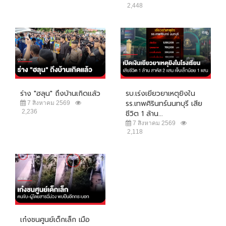
2,448
ร่าง "ฮลุน" ถึงบ้านเกิดแล้ว
รบ.เร่งเยียวยาเหตุยิงใน
รร.เทพศิรินทร์นนทบุรี เสีย
7 สิงหาคม 2569
2,236
ชีวิต 1 ล้าน...
7 สิงหาคม 2569
2,118
เก๋งชนศูนย์เด็กเล็ก เมือ