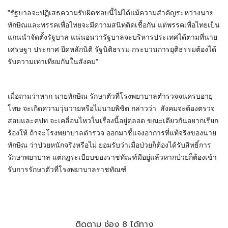
"รัฐบาลจะปฏิเสธความรับผิดชอบนี้ไม่ได้แม้ความสำคัญระหว่างนาย
ทักษิณและพรรคเพื่อไทยจะมีความสนิทติดเชื้อกัน แต่พรรคเพื่อไทยเป็น
แกนนำจัดตั้งรัฐบาล แน่นอนว่ารัฐบาลจะบริหารประเทศได้ตามที่นาย
เศรษฐา​ ประกาศ ยึดหลักนิติ​ รัฐนิติธรรม กระบวนการยุติธรรมต้องได้
รับความเท่าเทียมกันในสังคม"
เมื่อถามว่าหาก​ นายทักษิณ​ รักษาตัวที่โรงพยาบาลตำรวจจนครบอายุ
โทษ จะเกิดความวุ่นวายหรือไม่นายพิชิต​ ก​​ล่าวว่า สังคมจะต้องตรวจ
สอบและคปท.จะเคลื่อนไหวในเรื่องนี้อยู่ตลอด ขณะเดียวกันอยากเรียก
ร้องให้ ถ้าจะโรงพยาบาลตำรวจ ออกมาชี้แจงอาการที่แท้จริงของนาย
ทักษิณ ว่าป่วยหนักจริงหรือไม่ ยอมรับว่าเมื่อป่วยก็ต้องได้รับสิทธิ์การ
รักษาพยาบาล แต่กฎระเบียบของราชทัณฑ์มีอยู่แล้วหากป่วยก็ต้องเข้า
รับการรักษาตัวที่โรงพยาบาลราชทัณฑ์
ติดตาม ช่อง 8 ได้ทาง