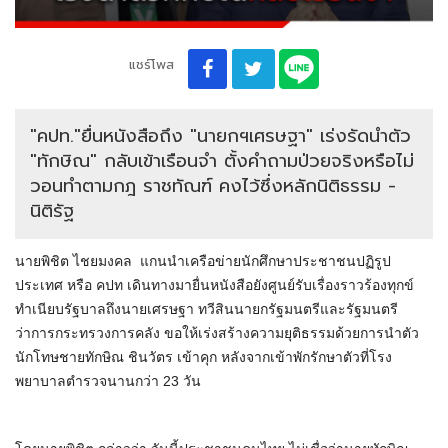
แชร์โพส
"คปท."ยื่นหนังสือถึง "นายกฯเศรษฐา" เร่งรัดนำตัว
"ทักษิณ" กลับเข้าเรือนจำ ตั้งคำถามป่วยจริงหรือไม่
วอนทำตามกฎ ราชทัณฑ์ คงไว้ซึ่งหลักนิติธรรม -
นิติรัฐ
นายพิชิต​ ไชยมงคล​ แกนนำเครือข่ายนักศึกษาประชาชนปฏิรูป
ประเทศ​ หรือ​ คปท เดินทางมายื่นหนังสือยังศูนย์รับเรื่องราวร้องทุกข์
ทำเนียบรัฐบาลถึงนายเศรษฐา​ ทวีสินนายกรัฐมนตรีและรัฐมนตรี
ว่าการกระทรวงการคลัง​ ขอให้เร่งสร้างความยุติธรรมด้วยการนำตัว
นักโทษชายทักษิณ​ ชินวัตร​ เข้าคุก​ หลังจากเข้าพักรักษาตัวที่โรง
พยาบาลตำรวจนานกว่า 23 วัน​