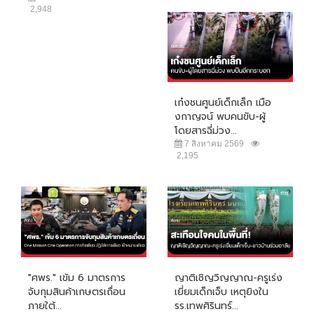
2,948
เก๋งชนศูนย์เด็กเล็ก เมือ
งกาญจน์ พบคนขับ-ผู้
โดยสารฉี่ม่วง...
7 สิงหาคม 2569
2,195
"ศพร." เข้ม 6 มาตรการ
ญาติเชิญวิญญาณ-ครูเร่ง
จับกุมสินค้าเกษตรเถื่อน
เยี่ยมเด็กเจ็บ เหตุยิงใน
ภายใต้...
รร.เทพศิรินทร์...