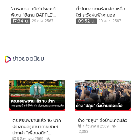
‘อาร์สยาม’ เปิดโปรเจกต์
ทั่วไทยอากาศร้อนจัด เหนือ-
พิเศษ ‘อีสาน BATTLE’...
ใต้ ระวังฝนฟ้าคะนอง
17:34 น.
09:52 น.
29 ส.ค. 2567
20 เม.ย. 2567
ข่าวยอดนิยม
ตร.สอบพยานแล้ว 16 ปาก
ร่าง "ฮลุน" ถึงบ้านเกิดแล้ว
ประสานครูภาษาไทยเข้าให้
7 สิงหาคม 2569
2,383
ปากคำ "เพื่อนสนิท"...
8 สิงหาคม 2569