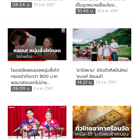
08:24 น.
เป็นจุดหมายเชื่อมโยง...
23 ธ.ค. 2567
10:46 น.
10 ต.ค. 2567
ไรเดอร์หลอนเจอหนุ่มสั่งไก่
‘อาร์สยาม’ เปิดตัวศิลปินใหม่
ทอดเจ้าดังกว่า 800 บาท
‘แบงค์ ธัชนนท์...
14:21 น.
พอมาส่งบอกไม่จ่าย...
13 ก.ย. 2567
08:09 น.
2 ต.ค. 2567