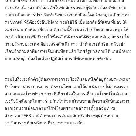
โดยนายพิชิต​ กล่าวว่า วันนี้ประชาชนคนไทย ไม่เชื่อว่านายทักษิณ
ป่วยจริง เนื่องจากมีข้อสงสัยในพฤติกรรมของผู้ที่เกี่ยวข้อง ที่พยายาม
ช่วยปกปิดอาการป่วย ที่แท้จริงของนายทักษิณ โดยอ้างกฎระเบียบของ
ราชทัณฑ์ ที่ผู้ต้องขังอื่นไม่สามารถใช้ได้ เป็นเอกสิทธิ์พิเศษ ที่มอบให้
เฉพาะนายทักษิณ เพียงคนเดียว​วันนี้จึงจะมาเรียกร้องนายเศรษฐา ให้
เร่งดำเนินการเพื่อรักษาไว้ซึ่งหลักนิติธรรมนิติรัฐและหลักคุณธรรมใน
การบริหารประเทศ คือ เร่งรัดดำเนินการ นำตัวนายทักษิณ​ กลับเข้า
เรือนจำตามคำพิพากษาอันเป็นที่สุดแล้ว โดยรัฐบาลภายใต้แกนนำของ
นายเศรษฐา ต้องไม่เลือกปฏิบัติเป็นกรณีพิเศษแก่นายทักษิณ
รวมไปถึงเร่งนำตัวผู้ต้องหาทางการเมืองที่หลบหนีคดีอยู่ต่างประเทศมา
รับโทษตามกระบวนการยุติธรรมไทย และให้ดำเนินการไต่สวนตรวจ
สอบและลงโทษข้าราชการที่เกี่ยวข้องในการเอื้อประโยชน์ในลักษณะ
เร่งรีบผิดสังเกตในการร่วมกันนำตัวนักโทษชายเด็ดขาดทักษิณออกมา
จากเรือนจำเพื่อนำตัวมาไว้ที่โรงพยาบาลตำรวจตั้งแต่วันที่ 23
สิงหาคม 2566 ว่ามีลักษณะการสมคบคิดหรือประพฤติมิชอบตาม
ระเบียบราชทัณฑ์ที่ตามที่ประชาชนมองเห็น