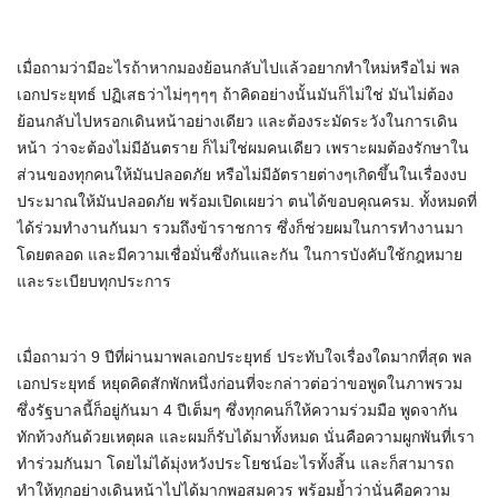
เมื่อถามว่ามีอะไรถ้าหากมองย้อนกลับไปแล้วอยากทำใหม่หรือไม่​ พล
เอกประยุทธ์​ ปฏิเสธว่าไม่ๆๆๆๆ ถ้าคิดอย่างนั้นมันก็ไม่ใช่ มันไม่ต้อง
ย้อนกลับไปหรอกเดินหน้าอย่างเดียว และต้องระมัดระวังในการเดิน
หน้า ว่าจะต้องไม่มีอันตราย ก็ไม่ใช่ผมคนเดียว เพราะผมต้องรักษาใน
ส่วนของทุกคนให้มันปลอดภัย หรือไม่มีอัตรายต่างๆเกิดขึ้นในเรื่องงบ
ประมาณให้มันปลอดภัย​ พร้อมเปิดเผยว่า ตนได้ขอบคุณครม. ทั้งหมดที่
ได้ร่วมทำงานกันมา รวมถึงข้าราชการ ซึ่งก็ช่วยผมในการทำงานมา
โดยตลอด และมีความเชื่อมั่นซึ่งกันและกัน ในการบังคับใช้กฎหมาย
และระเบียบทุกประการ
เมื่อถามว่า 9 ปีที่ผ่านมาพลเอกประยุทธ์ ประทับใจเรื่องใดมากที่สุด พล
เอกประยุทธ์ หยุดคิดสักพักหนึ่งก่อนที่จะกล่าวต่อว่าขอพูดในภาพรวม
ซึ่งรัฐบาลนี้ก็อยู่กันมา 4 ปีเต็มๆ ซึ่งทุกคนก็ให้ความร่วมมือ พูดจากัน
ทักท้วงกันด้วยเหตุผล และผมก็รับได้มาทั้งหมด นั่นคือความผูกพันที่เรา
ทำร่วมกันมา โดยไม่ได้มุ่งหวังประโยชน์อะไรทั้งสิ้น และก็สามารถ
ทำให้ทุกอย่างเดินหน้าไปได้มากพอสมควร พร้อมย้ำว่านั่นคือความ