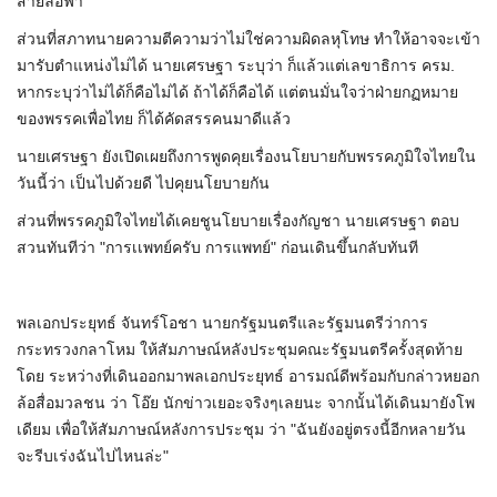
สายล่อฟ้า"
ส่วนที่สภาทนายความตีความว่าไม่ใช่ความผิดลหุโทษ ทำให้อาจจะเข้า
มารับตำแหน่งไม่ได้ นายเศรษฐา ระบุว่า ก็แล้วแต่เลขาธิการ ครม.
หากระบุว่าไม่ได้ก็คือไม่ได้ ถ้าได้ก็คือได้ แต่ตนมั่นใจว่าฝ่ายกฏหมาย
ของพรรคเพื่อไทย ก็ได้คัดสรรคนมาดีแล้ว
นายเศรษฐา ยังเปิดเผยถึงการพูดคุยเรื่องนโยบายกับพรรคภูมิใจไทยใน
วันนี้ว่า เป็นไปด้วยดี ไปคุยนโยบายกัน
ส่วนที่พรรคภูมิใจไทยได้เคยชูนโยบายเรื่องกัญชา นายเศรษฐา ตอบ
สวนทันทีว่า "การเเพทย์ครับ การแพทย์" ก่อนเดินขึ้นกลับทันที
พลเอกประยุทธ์​ จันทร์โอชา​ นายกรัฐมนตรีและรัฐมนตรีว่าการ
กระทรวงกลาโหม ให้สัมภาษณ์หลังประชุมคณะรัฐมนตรีครั้งสุดท้าย
โดย ระหว่างที่เดินออกมาพลเอกประยุทธ์ อารมณ์ดีพร้อมกับกล่าวหยอก
ล้อสื่อมวลชน ว่า โอ๊ย​ นักข่าวเยอะจริงๆเลยนะ จากนั้นได้เดินมายังโพ
เดียม เพื่อให้สัมภาษณ์หลังการประชุม ว่า​ "ฉันยังอยู่ตรงนี้อีกหลายวัน
จะรีบเร่งฉันไปไหนล่ะ"