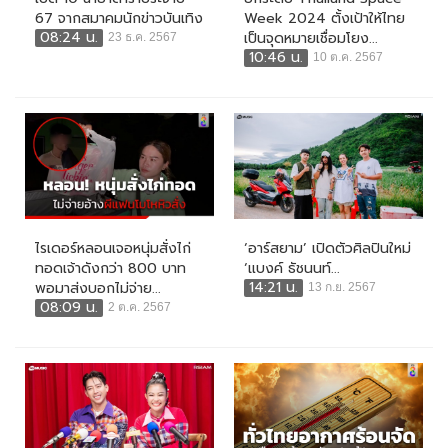
67 จากสมาคมนักข่าวบันเทิง
Week 2024 ตั้งเป้าให้ไทย
08:24 น.
เป็นจุดหมายเชื่อมโยง...
23 ธ.ค. 2567
10:46 น.
10 ต.ค. 2567
ไรเดอร์หลอนเจอหนุ่มสั่งไก่
‘อาร์สยาม’ เปิดตัวศิลปินใหม่
ทอดเจ้าดังกว่า 800 บาท
‘แบงค์ ธัชนนท์...
14:21 น.
พอมาส่งบอกไม่จ่าย...
13 ก.ย. 2567
08:09 น.
2 ต.ค. 2567