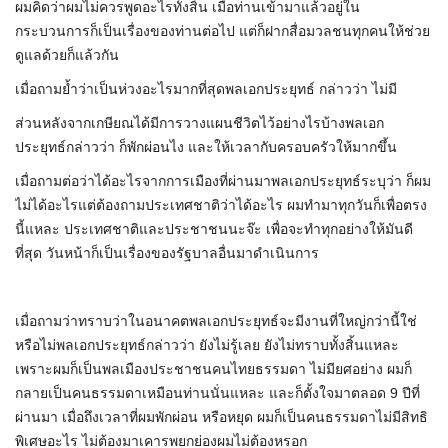
ผมคิดว่าผมไม่ควรพูดอะไรทั้งสิ้น เมื่อท่านเข้ามาแล้วอยู่ใน
กระบวนการก็เป็นเรื่องของท่านต่อไป แต่ก็ฝากสื่อมวลชนทุกคนให้ช่วย
ดูแลด้วยก็แล้วกัน
เมื่อถามย้ำว่าเป็นห่วงอะไรมากที่สุดพลเอกประยุทธ์​ กล่าวว่า​ ไม่มี
ส่วนหลังจากเกษียณได้มีการวางแผนชีวิตไว้อย่างไรบ้างพลเอก
ประยุทธ์กล่าวว่า ก็พักผ่อนไง และให้เวลากับครอบครัวให้มากขึ้น
เมื่อถามต่อว่าได้อะไรจากการเมืองที่ผ่านมาพลเอกประยุทธ์ระบุว่า ก็ผม
ไม่ได้อะไรแต่ต้องถามประเทศชาติว่าได้อะไร ผมทำมาทุกวันก็เพื่อตรง
นี้แหละ ประเทศชาติและประชาชนนะจ๊ะ เพื่อจะทำทุกอย่างให้มันดี
ที่สุด วันหน้าก็เป็นเรื่องของรัฐบาลอื่นมาดำเนินการ
เมื่อถามว่าทราบว่าในอนาคตพลเอกประยุทธ์จะมีงานที่ใหญ่กว่านี้ใช่
หรือไม่พลเอกประยุทธ์กล่าวว่า ยังไม่รู้เลย ยังไม่ทราบทั้งสิ้นแหละ
เพราะผมก็เป็นพลเมืองประชาชนคนไทยธรรมดา ไม่มียศอย่าง ผมก็
กลายเป็นคนธรรมดาเหมือนท่านนั่นแหละ และก็ตั้งใจมาตลอด 9 ปีที่
ผ่านมา เมื่อถึงเวลาที่ผมพักผ่อน หรือหยุด ผมก็เป็นคนธรรมดาไม่มีสิทธิ
พิเศษอะไร ไม่ต้องมาเคารพยกย่องผมไม่ต้องหรอก