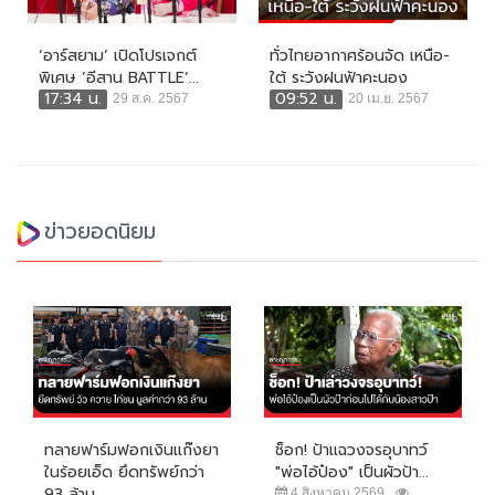
‘อาร์สยาม’ เปิดโปรเจกต์
ทั่วไทยอากาศร้อนจัด เหนือ-
พิเศษ ‘อีสาน BATTLE’...
ใต้ ระวังฝนฟ้าคะนอง
17:34 น.
09:52 น.
29 ส.ค. 2567
20 เม.ย. 2567
ข่าวยอดนิยม
ทลายฟาร์มฟอกเงินแก๊งยา
ช็อก! ป้าแฉวงจรอุบาทว์
ในร้อยเอ็ด ยึดทรัพย์กว่า
"พ่อไอ้ป๋อง" เป็นผัวป้า...
93 ล้าน
4 สิงหาคม 2569