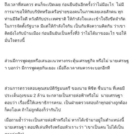
ถึงเวลาที่สมควร ตนก็จะเปิดเผย ก่อนยืนยันอีกครั้งว่าไม่มีอะไร ไม่มี
การมาขอให้กับบริษัทหรือเครือข่ายของคนในภาพเลยเลยสักคน ทุก
ท่านมีจิตใจดี หวังดีกับประเทศชาติ ให้กำลังใจและเข้าใจถึงขีดจำกัด
ในการจัดตั้งรัฐบาล มีแต่ให้กำลังใจกัน เป็นกันฟังความคิดกัน ว่าเขา
คิดยังไงกับบ้านเมือง ก่อนยืนยันเป็นครั้งที่3 ว่าไม่ได้มาขออะไร ขอให้
มั่นใจตรงนี้
ส่วนมีการพูดคุยหรือเสนอเเนวทางกระตุ้นเศรษฐกิจ หรือไม่ นายเศรษฐ
า บอกว่า มีการพูดคุยกันเยอะ เมื่อถึงเวลาสมควรจะบอกอีกที
ส่วนการตรวจสอบคุณสมบัติรัฐมนตรี ของนาย พิชิต ชื่นบาน ที่เคยมี
ประเด็นถุงขนม 2 ล้าน จะกลายเป็นสายล่อฟ้าหรือไม่ นายเศรษฐา
ตอบว่า เรื่องนี้ให้เลขาธิการครม. เป็นฝ่ายตรวจสอบถ้าทุกอย่างถูกต้อง
ก็คงโอเค ถ้าไม่ถูกต้องก็ว่ากันไป
เมื่อถามย้ำว่าจะเป็นสายล่อฟ้าหรือไม่ หากได้เข้ามาอยู่ในตำแหน่งนี้
นายเศรษฐา ตอบทีเล่นทีจริงพร้อมหัวเราะว่า "เขาเป็นคน ไม่ได้เป็น