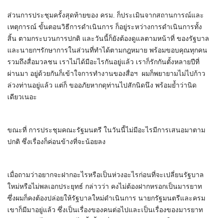
ส่วนการประชุมครั้งสุดท้ายของ ครม. ก็ประเมินจากสถานการณ์และ
เหตุการณ์ ขั้นตอนวิธีการดำเนินการ ก็อยู่ระหว่างการดำเนินการทั้ง
สิ้น ตามกระบวนการปกติ และวันนี้ก็ยังต้องดูแลตามหน้าที่ ของรัฐบาล
และนายกฯรักษาการในส่วนที่ทำได้ตามกฎหมาย​ พร้อมขอบคุณทุกคน
รวมถึงสื่อมวลชน​ เราไม่ได้มีอะไรกันอยู่แล้ว​ เราก็รักกันตั้งหลายปีที่
ผ่านมา​ อยู่ด้วยกันก็เข้าใจการทำงานของสื่อฯ​ ผมก็พยายามไม่ไปก้าว
ล่วงท่านอยู่แล้ว​ แต่ก็ ขออภัยหากดุท่านไปสักนิดนึง พร้อมย้ำว่านิด
เดียวเนอะ
ขณะที่ การประชุมคณะรัฐมนตรี ในวันนี้ไม่มีอะไรมีการเสนอมาตาม
ปกติ ซึ่งเรื่องก็ค่อนข้างที่จะน้อยลง
เมื่อถามว่าอยากจะฝากอะไรหรือเป็นห่วงอะไรก่อนที่จะเปลี่ยนรัฐบาล
ใหม่หรือไม่พลเอกประยุทธ์ กล่าวว่า คงไม่ต้องฝากหรอกเป็นมารยาท
ซึ่งผมก็คงต้องปล่อยให้รัฐบาลใหม่ดำเนินการ นายกรัฐมนตรีและครม
เขาก็มีมาอยู่แล้ว ซึ่งเป็นเรื่องของคนต่อไปและเป็นเรื่องของมารยาท