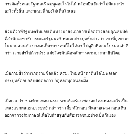
การจัดตั้งคณะรัฐมนตรี ผมพูดอะไรไม่ได้ พร้อมยืนยันว่าไม่มีแนะนำ
อะไรทั้งสิ้น และขณะนี้ก็ยังไม่เห็นโผเลย
ส่วนที่ว่าที่รัฐมนตรีทยอยเดินทางมาส่งเอกสารเพื่อตรวจสอบคุณสมบัติ
ที่สำนักเลขาธิการคณะรัฐมนตรี พลเอกประยุทธ์กล่าวว่า เท่าที่ดูเขามา
ในนามส่วนตัว บางคนก็มาบางคนก็ไม่ได้มา ไปดูอีกทีตอนโปรดเกล้าดี
กว่า เราอย่าไปก้าวล่วง แต่จริงๆมันคือหลักการตามประชาธิปไตย
เมื่อถามย้ำว่าหากดูรายชื่อแล้ว ครม. ใหม่หน้าตาดีหรือไม่พลเอก
ประยุทธ์ตอบกลับติดตลกว่า ก็ดูหล่อทุกคนละมั้ง
เมื่อถามว่า ช่วงท้ายเทอม ครม. หากต้องร้องเพลงจะร้องเพลงอะไรเป็น
เพลงแรก​พลเอกประยุทธ์​ กล่าวว่า เดี๋ยวนึกก่อน​ มีหลายเพลง ก่อนเดิน
ออกจากวงสัมภาษณ์เพื่อไปถ่ายรูปกับสื่อมวลชนอย่างเป็นกันเอง