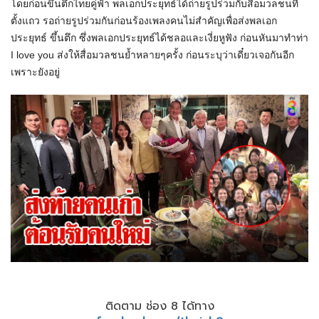
โดยก่อนขึ้นตึกไทยคู่ฟ้า พลเอกประยุทธ์ได้ถ่ายรูปร่วมกับสื่อมวลชนที่
ตั้งแถว รอถ่ายรูปร่วมกันก่อนร้องเพลงคนไม่สำคัญเพื่อส่งพลเอก
ประยุทธ์​ ขึ้นตึก ซึ่งพลเอกประยุทธ์ได้ชลอและเงี่ยหูฟัง ก่อนหันมาทำท่า
I love you ส่งให้สื่อมวลชนย้ำหลายๆครั้ง​ ก่อนระบุว่าเดี๋ยวเจอกันอีก
เพราะยังอยู่
ติดตาม ช่อง 8 ได้ทาง