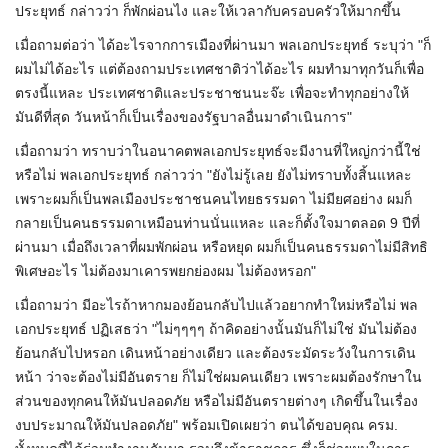
ประยุทธ์ กล่าวว่า ก็พักผ่อนไง และให้เวลากับครอบครัวให้มากขึ้น
เมื่อถามต่อว่า ได้อะไรจากการเมืองที่ผ่านมา พลเอกประยุทธ์ ระบุว่า "ก็
ผมไม่ได้อะไร แต่ต้องถามประเทศชาติว่าได้อะไร ผมทำมาทุกวันก็เพื่อ
ตรงนี้แหละ ประเทศชาติและประชาชนนะจ๊ะ เพื่อจะทำทุกอย่างให้
มันดีที่สุด วันหน้าก็เป็นเรื่องของรัฐบาลอื่นมาดำเนินการ"
เมื่อถามว่า ทราบว่าในอนาคตพลเอกประยุทธ์จะมีงานที่ใหญ่กว่านี้ใช่
หรือไม่ พลเอกประยุทธ์ กล่าวว่า "ยังไม่รู้เลย ยังไม่ทราบทั้งสิ้นแหละ
เพราะผมก็เป็นพลเมืองประชาชนคนไทยธรรมดา ไม่มียศอย่าง ผมก็
กลายเป็นคนธรรมดาเหมือนท่านนั่นแหละ และก็ตั้งใจมาตลอด 9 ปีที่
ผ่านมา เมื่อถึงเวลาที่ผมพักผ่อน หรือหยุด ผมก็เป็นคนธรรมดาไม่มีสิทธิ
พิเศษอะไร ไม่ต้องมาเคารพยกย่องผม ไม่ต้องหรอก"
เมื่อถามว่า มีอะไรถ้าหากมองย้อนกลับไปแล้วอยากทำใหม่หรือไม่​ พล
เอกประยุทธ์​ ปฏิเสธว่า "ไม่ๆๆๆๆ ถ้าคิดอย่างนั้นมันก็ไม่ใช่ มันไม่ต้อง
ย้อนกลับไปหรอก เดินหน้าอย่างเดียว และต้องระมัดระวังในการเดิน
หน้า ว่าจะต้องไม่มีอันตราย ก็ไม่ใช่ผมคนเดียว เพราะผมต้องรักษาใน
ส่วนของทุกคนให้มันปลอดภัย หรือไม่มีอันตรายต่างๆ เกิดขึ้นในเรื่อง
งบประมาณให้มันปลอดภัย"​ พร้อมเปิดเผยว่า ตนได้ขอบคุณ ครม.