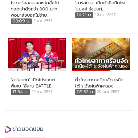
ไรเดอร์หลอนเจอหนุ่มสั่งไก่
‘อาร์สยาม’ เปิดตัวศิลปินใหม่
ทอดเจ้าดังกว่า 800 บาท
‘แบงค์ ธัชนนท์...
14:21 น.
พอมาส่งบอกไม่จ่าย...
13 ก.ย. 2567
08:09 น.
2 ต.ค. 2567
‘อาร์สยาม’ เปิดโปรเจกต์
ทั่วไทยอากาศร้อนจัด เหนือ-
พิเศษ ‘อีสาน BATTLE’...
ใต้ ระวังฝนฟ้าคะนอง
17:34 น.
09:52 น.
29 ส.ค. 2567
20 เม.ย. 2567
ข่าวยอดนิยม