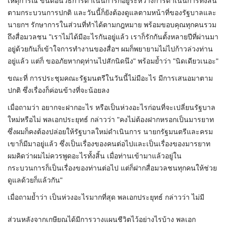
เหตุการณ์ ขั้นตอนวิธีการดำเนินการก็อยู่ระหว่างการดำเนินการทั้งสิ้น
ตามกระบวนการปกติ และวันนี้ก็ยังต้องดูแลตามหน้าที่ของรัฐบาลและ
นายกฯ รักษาการในส่วนที่ทำได้ตามกฎหมาย​ พร้อมขอบคุณทุกคนรวม
ถึงสื่อมวลชน​ "เราไม่ได้มีอะไรกันอยู่แล้ว​ เราก็รักกันตั้งหลายปีที่ผ่านมา​
อยู่ด้วยกันก็เข้าใจการทำงานของสื่อฯ​ ผมก็พยายามไม่ไปก้าวล่วงท่าน
อยู่แล้ว​ แต่ก็ ขออภัยหากดุท่านไปสักนิดนึง" พร้อมย้ำว่า "นิดเดียวเนอะ"
ขณะที่ การประชุมคณะรัฐมนตรีในวันนี้ไม่มีอะไร มีการเสนอมาตาม
ปกติ ซึ่งเรื่องก็ค่อนข้างที่จะน้อยลง
เมื่อถามว่า อยากจะฝากอะไร หรือเป็นห่วงอะไรก่อนที่จะเปลี่ยนรัฐบาล
ใหม่หรือไม่ พลเอกประยุทธ์ กล่าวว่า "คงไม่ต้องฝากหรอกเป็นมารยาท
ซึ่งผมก็คงต้องปล่อยให้รัฐบาลใหม่ดำเนินการ นายกรัฐมนตรีและครม
เขาก็มีมาอยู่แล้ว ซึ่งเป็นเรื่องของคนต่อไปและเป็นเรื่องของมารยาท
ผมคิดว่าผมไม่ควรพูดอะไรทั้งสิ้น เมื่อท่านเข้ามาแล้วอยู่ใน
กระบวนการก็เป็นเรื่องของท่านต่อไป แต่ก็ฝากสื่อมวลชนทุกคนให้ช่วย
ดูแลด้วยก็แล้วกัน"
เมื่อถามย้ำว่า เป็นห่วงอะไรมากที่สุด พลเอกประยุทธ์​ กล่าวว่า​ ไม่มี
ส่วนหลังจากเกษียณได้มีการวางแผนชีวิตไว้อย่างไรบ้าง พลเอก