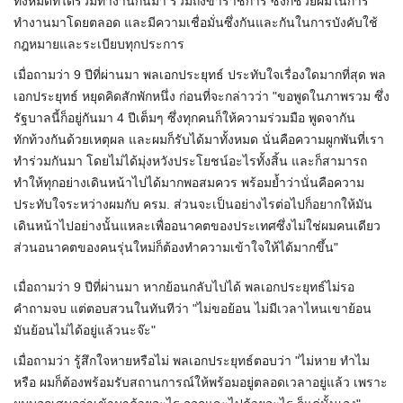
ทั้งหมดที่ได้ร่วมทำงานกันมา รวมถึงข้าราชการ ซึ่งก็ช่วยผมในการ
ทำงานมาโดยตลอด และมีความเชื่อมั่นซึ่งกันและกันในการบังคับใช้
กฎหมายและระเบียบทุกประการ
เมื่อถามว่า 9 ปีที่ผ่านมา พลเอกประยุทธ์ ประทับใจเรื่องใดมากที่สุด พล
เอกประยุทธ์ หยุดคิดสักพักหนึ่ง ก่อนที่จะกล่าวว่า "ขอพูดในภาพรวม ซึ่ง
รัฐบาลนี้ก็อยู่กันมา 4 ปีเต็มๆ ซึ่งทุกคนก็ให้ความร่วมมือ พูดจากัน
ทักท้วงกันด้วยเหตุผล และผมก็รับได้มาทั้งหมด นั่นคือความผูกพันที่เรา
ทำร่วมกันมา โดยไม่ได้มุ่งหวังประโยชน์อะไรทั้งสิ้น และก็สามารถ
ทำให้ทุกอย่างเดินหน้าไปได้มากพอสมควร พร้อมย้ำว่านั่นคือความ
ประทับใจระหว่างผมกับ ครม.​ ส่วนจะเป็นอย่างไรต่อไปก็อยากให้มัน
เดินหน้าไปอย่างนั้นแหละเพื่ออนาคตของประเทศซึ่งไม่ใช่ผมคนเดียว
ส่วนอนาคตของคนรุ่นใหม่ก็ต้องทำความเข้าใจให้ได้มากขึ้น"
เมื่อถามว่า 9 ปีที่ผ่านมา หากย้อนกลับไปได้ พลเอกประยุทธ์ไม่รอ
คำถามจบ แต่ตอบสวนในทันทีว่า "ไม่ขอย้อน ไม่มีเวลาไหนเขาย้อน
มันย้อนไม่ได้อยู่แล้วนะจ๊ะ"
เมื่อถามว่า รู้สึกใจหายหรือไม่ พลเอกประยุทธ์ตอบว่า "ไม่หาย ทำไม
หรือ​ ผมก็ต้องพร้อมรับสถานการณ์ให้พร้อมอยู่ตลอดเวลาอยู่แล้ว เพราะ