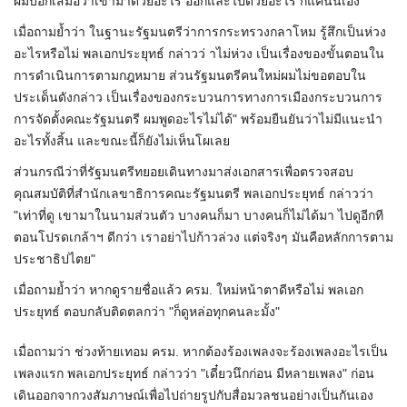
ผมบอกเสมอว่าเข้ามาด้วยอะไร ออกและไปด้วยอะไร ก็แค่นั้นเอง"
เมื่อถามย้ำว่า ในฐานะรัฐมนตรีว่าการกระทรวงกลาโหม รู้สึกเป็นห่วง
อะไรหรือไม่ พลเอกประยุทธ์ กล่าวว่ าไม่ห่วง เป็นเรื่องของขั้นตอนใน
การดำเนินการตามกฎหมาย ส่วนรัฐมนตรีคนใหม่ผมไม่ขอตอบใน
ประเด็นดังกล่าว เป็นเรื่องของกระบวนการทางการเมืองกระบวนการ
การจัดตั้งคณะรัฐมนตรี ผมพูดอะไรไม่ได้" พร้อมยืนยันว่าไม่มีแนะนำ
อะไรทั้งสิ้น และขณะนี้ก็ยังไม่เห็นโผเลย
ส่วนกรณีว่าที่รัฐมนตรีทยอยเดินทางมาส่งเอกสารเพื่อตรวจสอบ
คุณสมบัติที่สำนักเลขาธิการคณะรัฐมนตรี พลเอกประยุทธ์ กล่าวว่า
"เท่าที่ดู เขามาในนามส่วนตัว บางคนก็มา บางคนก็ไม่ได้มา ไปดูอีกที
ตอนโปรดเกล้าฯ ดีกว่า เราอย่าไปก้าวล่วง แต่จริงๆ มันคือหลักการตาม
ประชาธิปไตย"
เมื่อถามย้ำว่า หากดูรายชื่อแล้ว ครม. ใหม่หน้าตาดีหรือไม่ พลเอก
ประยุทธ์ ตอบกลับติดตลกว่า "ก็ดูหล่อทุกคนละมั้ง"
เมื่อถามว่า ช่วงท้ายเทอม ครม. หากต้องร้องเพลงจะร้องเพลงอะไรเป็น
เพลงแรก​ พลเอกประยุทธ์​ กล่าวว่า "เดี๋ยวนึกก่อน​ มีหลายเพลง" ก่อน
เดินออกจากวงสัมภาษณ์เพื่อไปถ่ายรูปกับสื่อมวลชนอย่างเป็นกันเอง