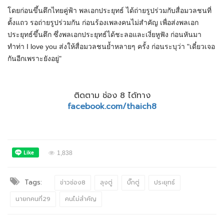
โดยก่อนขึ้นตึกไทยคู่ฟ้า พลเอกประยุทธ์ ได้ถ่ายรูปร่วมกับสื่อมวลชนที่
ตั้งแถว รอถ่ายรูปร่วมกัน ก่อนร้องเพลงคนไม่สำคัญ เพื่อส่งพลเอก
ประยุทธ์​ขึ้นตึก ซึ่งพลเอกประยุทธ์ได้ชะลอและเงี่ยหูฟัง ก่อนหันมา
ทำท่า I love you ส่งให้สื่อมวลชนย้ำหลายๆ ครั้ง​ ก่อนระบุว่า "เดี๋ยวเจอ
กันอีกเพราะยังอยู่"
ติดตาม ช่อง 8 ได้ทาง
facebook.com/thaich8
1,838
Tags:
ข่าวช่อง8
ลุงตู่
บิ๊กตู่
ประยุทธ์
นายกคนที่29
คนไม่สำคัญ