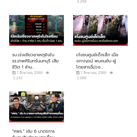
2,269
รบ.เร่งเยียวยาเหตุยิงใน
เก๋งชนศูนย์เด็กเล็ก เมือ
รร.เทพศิรินทร์นนทบุรี เสีย
งกาญจน์ พบคนขับ-ผู้
ชีวิต 1 ล้าน...
โดยสารฉี่ม่วง...
7 สิงหาคม 2569
7 สิงหาคม 2569
2,142
2,088
"ศพร." เข้ม 6 มาตรการ