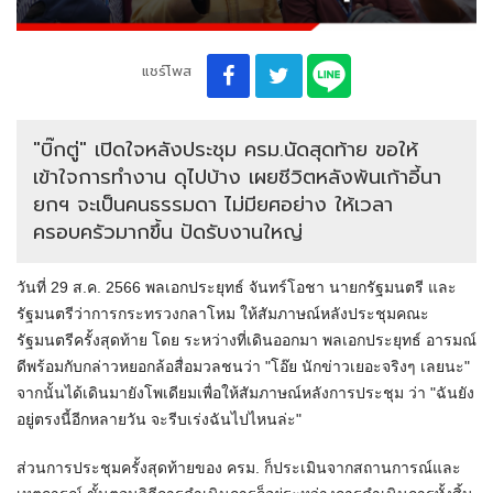
แชร์โพส
"บิ๊กตู่" เปิดใจหลังประชุม ครม.นัดสุดท้าย ขอให้​
เข้าใจการทำงาน​ ดุไปบ้าง เผยชีวิตหลังพ้นเก้าอี้นา
ยกฯ จะเป็นคนธรรมดา ไม่มียศอย่าง​ ให้เวลา
ครอบครัวมากขึ้น​ ปัดรับงานใหญ่
วันที่ 29 ส.ค. 2566 พลเอกประยุทธ์​ จันทร์โอชา​ นายกรัฐมนตรี และ
รัฐมนตรีว่าการกระทรวงกลาโหม ให้สัมภาษณ์หลังประชุมคณะ
รัฐมนตรีครั้งสุดท้าย โดย ระหว่างที่เดินออกมา พลเอกประยุทธ์ อารมณ์
ดีพร้อมกับกล่าวหยอกล้อสื่อมวลชนว่า "โอ๊ย​ นักข่าวเยอะจริงๆ เลยนะ"
จากนั้นได้เดินมายังโพเดียมเพื่อให้สัมภาษณ์หลังการประชุม ว่า​ "ฉันยัง
อยู่ตรงนี้อีกหลายวัน จะรีบเร่งฉันไปไหนล่ะ"
ส่วนการประชุมครั้งสุดท้ายของ ครม. ก็ประเมินจากสถานการณ์และ