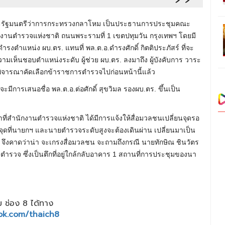
 และรัฐมนตรีว่าการกระทรวงกลาโหม เป็นประธานการประชุมคณะ
ักงานตำรวจแห่งชาติ ถนนพระรามที่ 1 เขตปทุมวัน กรุงเทพฯ โดยมี
งตำแหน่ง ผบ.ตร. แทนที่ พล.ต.อ.ดำรงศักดิ์ กิตติประภัสร์ ที่จะ
วามเห็นชอบตำแหน่งระดับ ผู้ช่วย ผบ.ตร. ลงมาถึง ผู้บังคับการ วาระ
มพิจารณาคัดเลือกข้าราชการตำรวจไปก่อนหน้านี้แล้ว
จะมีการเสนอชื่อ พล.ต.อ.ต่อศักดิ์ สุขวิมล รองผบ.ตร. ขึ้นเป็น
หน้าที่สำนักงานตำรวจแห่งชาติ ได้มีการแจ้งให้สื่อมวลชนเปลี่ยนจุดรอ
นจุดที่นายกฯ และนายตำรวจระดับสูงจะต้องเดินผ่าน เปลี่ยนมาเป็น
จึงคาดว่าน่า จะเกรงสื่อมวลชน จะถามถึงกรณี นายทักษิณ ชินวัตร
ลตำรวจ ซึ่งเป็นตึกที่อยู่ใกล้กลับอาคาร 1 สถานที่การประชุมของนา
 ช่อง 8 ได้ทาง
ok.com/thaich8