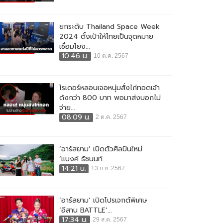
ยกระดับ Thailand Space Week
2024 ตั้งเป้าให้ไทยเป็นจุดหมาย
เชื่อมโยง...
10:46 น.
10 ต.ค. 2567
ไรเดอร์หลอนเจอหนุ่มสั่งไก่ทอดเจ้า
ดังกว่า 800 บาท พอมาส่งบอกไม่
จ่าย...
08:09 น.
2 ต.ค. 2567
‘อาร์สยาม’ เปิดตัวศิลปินใหม่
‘แบงค์ ธัชนนท์...
14:21 น.
13 ก.ย. 2567
‘อาร์สยาม’ เปิดโปรเจกต์พิเศษ
‘อีสาน BATTLE’...
17:34 น.
29 ส.ค. 2567