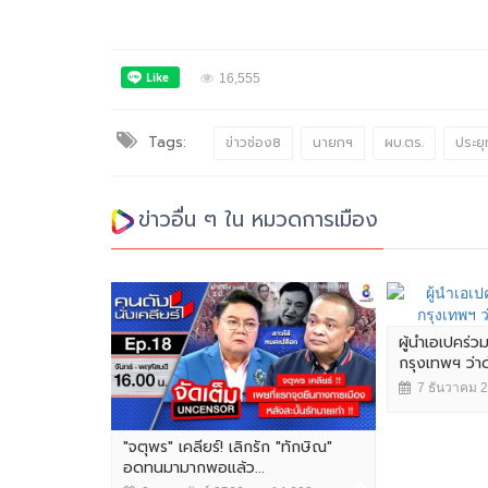
16,555
Tags:
ข่าวช่อง8
นายกฯ
ผบ.ตร.
ประยุ
ข่าวอื่น ๆ ใน หมวดการเมือง
ผู้นำเอเปคร่ว
กรุงเทพฯ ว่
7 ธันวาคม 
"จตุพร" เคลียร์! เลิกรัก "ทักษิณ"
อดทนมามากพอแล้ว...