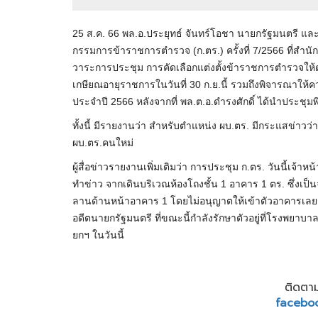
25 ส.ค. 66 พล.อ.ประยุทธ์ จันทร์โอชา นายกรัฐมนตรี
กรรมการข้าราชการตำรวจ (ก.ตร.) ครั้งที่ 7/2566 ที่สำน
วาระการประชุม การคัดเลือกแต่งตั้งข้าราชการตำรวจให้ดำร
เกษียณอายุราชการในวันที่ 30 ก.ย.นี้ รวมถึงพิจารณาให้ค
ประจำปี 2566 หลังจากที่ พล.ต.อ.ดำรงศักดิ์ ได้นำประชุ
ทั้งนี้ มีรายงานว่า สำหรับตำแหน่ง ผบ.ตร. มีกระแสข่าวว่า
ผบ.ตร.คนใหม่
ผู้สื่อข่าวรายงานเพิ่มเติมว่า การประชุม ก.ตร. วันนี้เจ้า
ทำข่าว จากเดินบริเวณห้องโถงชั้น 1 อาคาร 1 ตร. ซึ่งเป็
ลานด้านหน้าอาคาร 1 โดยไม่อนุญาตให้เข้าตัวอาคารเลย 
อดีตนายกรัฐมนตรี ที่ขณะนี้กำลังรักษาตัวอยู่ที่โรงพยาบา
ยกฯ ในวันนี้
ติดตาม
facebo