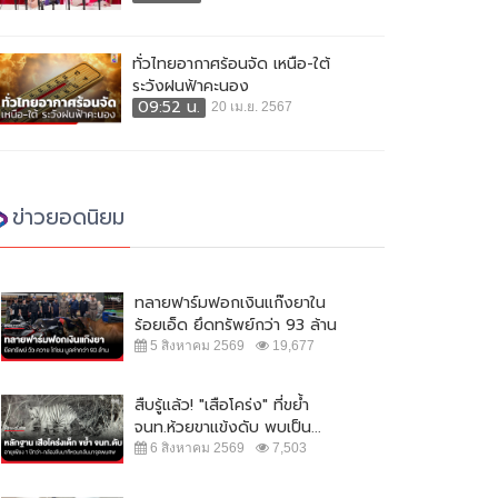
ทั่วไทยอากาศร้อนจัด เหนือ-ใต้
ระวังฝนฟ้าคะนอง
09:52 น.
20 เม.ย. 2567
ข่าวยอดนิยม
ทลายฟาร์มฟอกเงินแก๊งยาใน
ร้อยเอ็ด ยึดทรัพย์กว่า 93 ล้าน
5 สิงหาคม 2569
19,677
สืบรู้แล้ว! "เสือโคร่ง" ที่ขย้ำ
จนท.ห้วยขาแข้งดับ พบเป็น...
6 สิงหาคม 2569
7,503