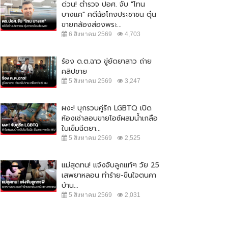
ด่วน! ตำรวจ ปอศ. จับ "โทน
บางแค" คดีฉ้อโกงประชาชน ตุ๋น
ขายกล้องส่องพระ...
6 สิงหาคม 2569
4,703
ร้อง ด.ต.ฉาว ขู่ยัดยาสาว ถ่าย
คลิปขาย
5 สิงหาคม 2569
3,247
ผงะ! บุกรวบคู่รัก LGBTQ เปิด
ห้องเช่าลอบขายไอซ์ผสมน้ำเกลือ
ในเข็มฉีดยา...
5 สิงหาคม 2569
2,525
ปชป.-ภูมิใจไทย ยังไม่จบ !! ซัดกัน
"จตุพร" ปลุกมวลชน ออกมาชุมนุม
แม่สุดทน! แจ้งจับลูกแท้ๆ วัย 25
ปม ร่าง พรบ.กัญชา
ใหญ่ 23 ส.ค. เคานต์ดาวน์ ไล่...
เสพยาหลอน ทำร้าย-ขืนใจตนคา
5 กันยายน 2565
11,137
21 สิงหาคม 2565
20,628
บ้าน...
5 สิงหาคม 2569
2,031