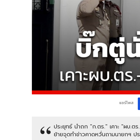
แชร์โพส
ประยุทธ์ นำถก "ก.ตร." เคาะ "ผบ.ตร.-
ย้ายจุดทำข่าวคาดหวั่นถามนายกฯ ประ