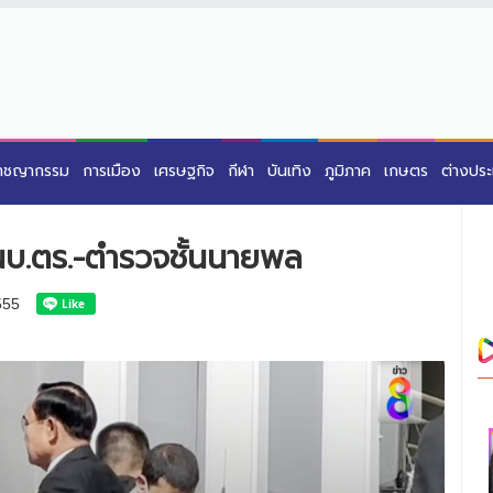
าชญากรรม
การเมือง
เศรษฐกิจ
กีฬา
บันเทิง
ภูมิภาค
เกษตร
ต่างปร
 ผบ.ตร.-ตำรวจชั้นนายพล
555