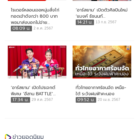
ไรเดอร์หลอนเจอหนุ่มสั่งไก่
‘อาร์สยาม’ เปิดตัวศิลปินใหม่
ทอดเจ้าดังกว่า 800 บาท
‘แบงค์ ธัชนนท์...
14:21 น.
พอมาส่งบอกไม่จ่าย...
13 ก.ย. 2567
08:09 น.
2 ต.ค. 2567
‘อาร์สยาม’ เปิดโปรเจกต์
ทั่วไทยอากาศร้อนจัด เหนือ-
พิเศษ ‘อีสาน BATTLE’...
ใต้ ระวังฝนฟ้าคะนอง
17:34 น.
09:52 น.
29 ส.ค. 2567
20 เม.ย. 2567
ข่าวยอดนิยม