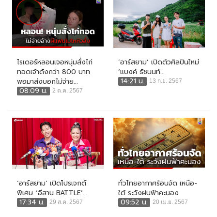
ไรเดอร์หลอนเจอหนุ่มสั่งไก่
‘อาร์สยาม’ เปิดตัวศิลปินใหม่
ทอดเจ้าดังกว่า 800 บาท
‘แบงค์ ธัชนนท์...
14:21 น.
พอมาส่งบอกไม่จ่าย...
13 ก.ย. 2567
08:09 น.
2 ต.ค. 2567
‘อาร์สยาม’ เปิดโปรเจกต์
ทั่วไทยอากาศร้อนจัด เหนือ-
พิเศษ ‘อีสาน BATTLE’...
ใต้ ระวังฝนฟ้าคะนอง
17:34 น.
09:52 น.
29 ส.ค. 2567
20 เม.ย. 2567