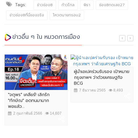
Tags:
ข่าวช่อง8
ก้าวไกล
พิธา
ช่อง8กดเลข27
ข่าวช่อง8ที่นี่ของจริง
โหวตนายกรอบ2
ข่าวอื่น ๆ ใน หมวดการเมือง
ผู้นำเอเปคร่วมรับรอง เป้าหมาย
กรุงเทพฯ ว่าด้วยเศรษฐกิจ
BCG
7 ธันวาคม 2565
8,493
"จตุพร" เคลียร์! เลิกรัก
"ทักษิณ" อดทนมามาก
พอแล้ว...
2 กุมภาพันธ์ 2566
14,607