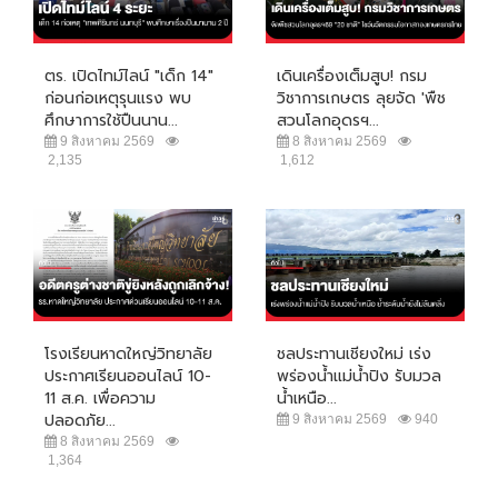
ตร. เปิดไทม์ไลน์ "เด็ก 14"
เดินเครื่องเต็มสูบ! กรม
ก่อนก่อเหตุรุนแรง พบ
วิชาการเกษตร ลุยจัด 'พืช
ศึกษาการใช้ปืนนาน...
สวนโลกอุดรฯ...
9 สิงหาคม 2569
8 สิงหาคม 2569
2,135
1,612
โรงเรียนหาดใหญ่วิทยาลัย
ชลประทานเชียงใหม่ เร่ง
ประกาศเรียนออนไลน์ 10-
พร่องน้ำแม่น้ำปิง รับมวล
11 ส.ค. เพื่อความ
น้ำเหนือ...
ปลอดภัย...
9 สิงหาคม 2569
940
8 สิงหาคม 2569
1,364