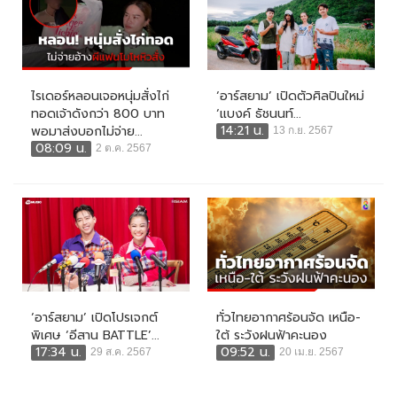
ไรเดอร์หลอนเจอหนุ่มสั่งไก่
‘อาร์สยาม’ เปิดตัวศิลปินใหม่
ทอดเจ้าดังกว่า 800 บาท
‘แบงค์ ธัชนนท์...
14:21 น.
พอมาส่งบอกไม่จ่าย...
13 ก.ย. 2567
08:09 น.
2 ต.ค. 2567
‘อาร์สยาม’ เปิดโปรเจกต์
ทั่วไทยอากาศร้อนจัด เหนือ-
พิเศษ ‘อีสาน BATTLE’...
ใต้ ระวังฝนฟ้าคะนอง
17:34 น.
09:52 น.
29 ส.ค. 2567
20 เม.ย. 2567