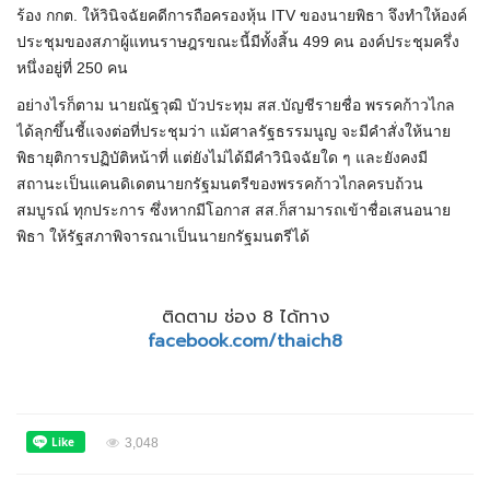
ร้อง กกต. ให้วินิจฉัยคดีการถือครองหุ้น ITV ของนายพิธา จึงทำให้องค์
ประชุมของสภาผู้แทนราษฎรขณะนี้มีทั้งสิ้น 499 คน องค์ประชุมครึ่ง
หนึ่งอยู่ที่ 250 คน
อย่างไรก็ตาม นายณัฐวุฒิ บัวประทุม สส.บัญชีรายชื่อ พรรคก้าวไกล
ได้ลุกขึ้นชี้แจงต่อที่ประชุมว่า แม้ศาลรัฐธรรมนูญ จะมีคำสั่งให้นาย
พิธายุติการปฏิบัติหน้าที่ แต่ยังไม่ได้มีคำวินิจฉัยใด ๆ และยังคงมี
สถานะเป็นแคนดิเดตนายกรัฐมนตรีของพรรคก้าวไกลครบถ้วน
สมบูรณ์ ทุกประการ ซึ่งหากมีโอกาส สส.ก็สามารถเข้าชื่อเสนอนาย
พิธา ให้รัฐสภาพิจารณาเป็นนายกรัฐมนตรีได้
ติดตาม ช่อง 8 ได้ทาง
facebook.com/thaich8
3,048