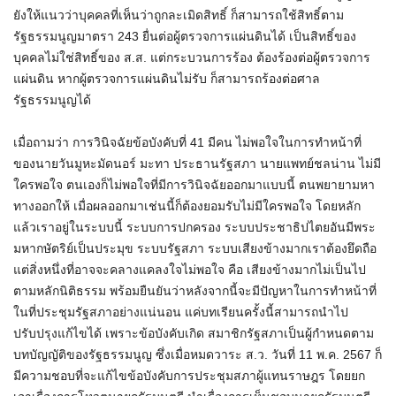
ยังให้
แนวว่า
บุคคลที่เห็นว่าถูกละเมิดสิทธิ์ ก็สามารถใช้สิทธิ์ตาม
รัฐธรรมนูญมาตรา 243 ยื่นต่อผู้ตรวจการแผ่นดินได้ เป็นสิทธิ์ของ
บุคคลไม่ใช่สิทธิ์ของ ส.ส. แต่กระบวนการร้อง ต้องร้องต่อผู้ตรวจการ
แผ่นดิน หากผู้ตรวจการแผ่นดินไม่รับ ก็สามารถร้องต่อศาล
รัฐธรรมนูญได้
เมื่อถามว่า การวินิจฉัยข้อบังคับที่ 41 มีคน ไม่พอใจในการทำหน้าที่
ของนายวัน
มู
หะ
มัด
นอ
ร์
มะ
ทา ประธานรัฐสภา นายแพทย์ชลน่าน ไม่มี
ใครพอใจ ตนเองก็ไม่พอใจที่มีการวินิจฉัยออกมาแบบนี้ ตนพยายามหา
ทางออกให้ เมื่อผลออกมาเช่นนี้ก็ต้องยอมรับไม่มีใครพอใจ โดยหลัก
แล้วเราอยู่ในระบบนี้ ระบบการปกครอง ระบบประชาธิปไตยอันมีพระ
มหากษัตริย์เป็นประมุข ระบบรัฐสภา ระบบเสียงข้างมากเราต้องยึดถือ
แต่สิ่งหนึ่งที่อาจจะคลางแคลงใจไม่พอใจ คือ เสียงข้างมากไม่เป็นไป
ตามหลักนิติธรรม พร้อมยืนยันว่าหลังจากนี้จะมีปัญหาในการทำหน้าที่
ในที่ประชุมรัฐสภาอย่างแน่นอน แค่บทเรียนครั้งนี้สามารถนำไป
ปรับปรุงแก้ไขได้ เพราะข้อบังคับเกิด สมาชิกรัฐสภาเป็นผู้กำหนดตาม
บทบัญญัติของรัฐธรรมนูญ ซึ่งเมื่อหมดวาระ ส.ว. วันที่ 11 พ.ค. 2567 ก็
มีความชอบที่จะแก้ไขข้อบังคับการประชุมสภาผู้แทนราษฎร โดยยก