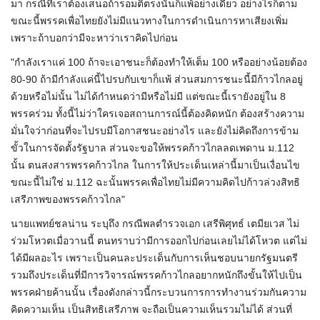
มา กรณีที่เราต้องเสนอถ้ารอมติตรงนั้นก็แพ้อย่างเดียว อย่างไรก็ตาม
ขณะนี้พรรคเพื่อไทยยังไม่มีแนวทางในการดำเนินการหาเสียงเพิ่ม
เพราะถ้าบอกว่ามีจะหาว่าเราคิดไปก่อน
"กำลังเราแค่ 100 ถ้าจะเอาชนะก็ต้องทำให้เต็ม 100 หรืออย่างน้อยต้อง
80-90 ถ้ามีกำลังแค่นี้ไปรบกับเขาก็แพ้ ส่วน
สม
การชนะนี้มีก้าวไกลอยู่
ด้วยหรือไม่นั้น ไม่ได้กำหนดว่ามีหรือไม่มี แต่ขณะนี้เรายังอยู่ใน 8
พรรคร่วม ทั้งนี้ไม่ว่าใครเจอสถานการณ์นี้ต้องคิดหนัก ต้องสร้างความ
มั่นใจว่าก่อนที่จะไปรบมีโอกาสชนะอย่างไร และยังไม่คิดถึงการข้าม
ขั้วในการจัดตั้งรัฐบาล ส่วนจะขอให้พรรคก้าวไกลลดเพดาน ม.112
นั้น ตนสงสารพรรคก้าวไกล ในการให้ประเด็นเหล่านี้มาเป็นเงื่อนไข
ขณะนี้ไม่ใช่ ม.112 ฉะนั้นพรรคเพื่อไทยไม่มีความคิดไปก้าวล่วงสิทธิ
เสรีภาพของพรรคก้าวไกล"
นายแพทย์ชลน่าน ระบุถึง กรณีพลตำรวจเอก เสรีพิศุทธ์
เต
มี
ยเวส
ไม่
ร่วมโหวตเมื่อวานนี้ ตนทราบว่ามีการออกไปก่อนเลยไม่ได้โหวต แต่ไม่
ได้มีผลอะไร เพราะเป็นคนละประเด็นกับการเห็นชอบนายกรัฐมนตรี
รวมถึงประเด็นที่มีการวิจารณ์พรรคก้าวไกลอยากหนักถึงขั้นให้ไปเป็น
พรรคฝ่ายค้านนั้น เรื่องดังกล่าวนี้กระบวนการการทำงานร่วมกันความ
คิดความเห็น เป็นสิทธิเสรีภาพ จะถือเป็นความเห็นรวมไม่ได้ ส่วนที่