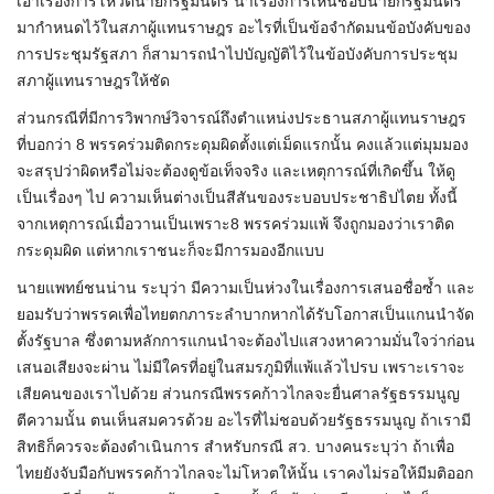
เอาเรื่องการโหวตนายกรัฐมนตรี นำเรื่องการเห็นชอบนายกรัฐมนตรี
มากำหนดไว้ในสภาผู้แทนราษฎร อะไรที่เป็นข้อจำกัด
มน
ข้อบังคับของ
การประชุมรัฐสภา ก็สามารถนำไปบัญญัติไว้ในข้อบังคับการประชุม
สภาผู้แทนราษฎรให้
ชัด
ส่วนกรณีที่มีการวิพากษ์วิจารณ์ถึงตำแหน่งประธานสภาผู้แทนราษฎร
ที่บอกว่า 8 พรรคร่วมติดกระดุมผิดตั้งแต่เม็ดแรกนั้น คงแล้วแต่มุมมอง
จะสรุปว่าผิดหรือไม่จะต้องดูข้อเท็จจริง และเหตุการณ์ที่เกิดขึ้น ให้ดู
เป็นเรื่องๆ ไป ความเห็นต่างเป็นสีสันของระบอบประชาธิปไตย ทั้งนี้
จากเหตุการณ์เมื่อวานเป็นเพราะ8 พรรคร่วมแพ้ จึงถูกมองว่าเราติด
กระดุมผิด แต่หากเราชนะก็จะมีการมองอีกแบบ
นายแพทย์ชนน่าน ระบุว่า มีความเป็นห่วงในเรื่องการเสนอชื่อซ้ำ และ
ยอมรับว่าพรรคเพื่อไทยตกภาระลำบากหากได้รับโอกาสเป็นแกนนำจัด
ตั้งรัฐบาล ซึ่งตามหลักการแกนนำจะต้องไปแสวงหาความมั่นใจว่าก่อน
เสนอเสียงจะผ่าน ไม่มีใครที่อยู่ในสมรภูมิที่แพ้แล้วไปรบ เพราะเราจะ
เสียคนของเราไปด้วย ส่วนกรณีพรรคก้าวไกลจะยื่นศาลรัฐธรรมนูญ
ตีความนั้น ตนเห็นสมควรด้วย อะไรที่ไม่ชอบด้วยรัฐธรรมนูญ ถ้าเรามี
สิทธิ
ก็ควรจะต้องดำเนินการ สำหรับกรณี สว. บางคนระบุว่า ถ้าเพื่อ
ไทยยังจับมือกับพรรคก้าวไกลจะไม่โหวตให้นั้น เราคงไม่รอให้มีมติออก