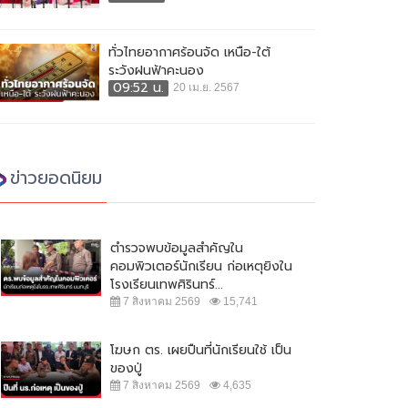
ทั่วไทยอากาศร้อนจัด เหนือ-ใต้
ระวังฝนฟ้าคะนอง
09:52 น.
20 เม.ย. 2567
ข่าวยอดนิยม
ตำรวจพบข้อมูลสำคัญใน
คอมพิวเตอร์นักเรียน ก่อเหตุยิงใน
โรงเรียนเทพศิรินทร์...
7 สิงหาคม 2569
15,741
โฆษก ตร. เผยปืนที่นักเรียนใช้ เป็น
ของปู่
7 สิงหาคม 2569
4,635