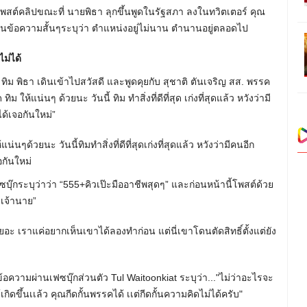
โพสต์คลิปขณะที่ นายพิธา ลุกขึ้นพูดในรัฐสภา ลงในทวิตเตอร์ คุณ
ียนข้อความสั้นๆระบุว่า ตำแหน่งอยู่ไม่นาน ตำนานอยู่ตลอดไป
ม่ได้
ิม พิธา เดินเข้าไปสวัสดี และพูดคุยกับ สุชาติ ตันเจริญ สส. พรรค
ห้แน่นๆ ด้วยนะ วันนี้ ทิม ทำสิ่งที่ดีที่สุด เก่งที่สุดแล้ว หวังว่ามี
้เจอกันใหม่”
ๆด้วยนะ วันนี้ทิมทำสิ่งที่ดีที่สุดเก่งที่สุดแล้ว หวังว่ามีคนอีก
กันใหม่
ซบุ๊กระบุว่าว่า “555+คิวเป๊ะมืออาชีพสุดๆ” และก่อนหน้านี้โพสต์ด้วย
เจ้านาย”
ายอะ เราแค่อยากเห็นเขาได้ลองทำก่อน แต่นี่เขาโดนตัดสิทธิ์ตั้งแต่ยัง
้อความผ่านเฟซบุ๊กส่วนตัว Tul Waitoonkiat ระบุว่า..."ไม่ว่าอะไรจะ
กิดขึ้นเเล้ว คุณกีดกั้นพรรคได้ เเต่กีดกั้นความคิดไม่ได้ครับ"