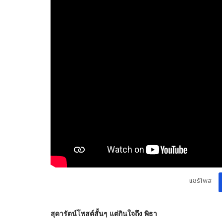
แชร์โพส
สุดารัตน์โพสต์สั้นๆ แต่กินใจถึง พิธา