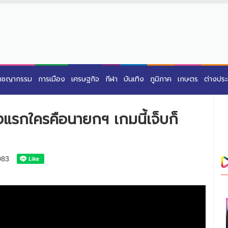
าชญากรรม
การเมือง
เศรษฐกิจ
กีฬา
บันเทิง
ภูมิภาค
เกษตร
ต่างปร
งแรกใครคือนายกฯ เกมนี้เจ็บก็
083