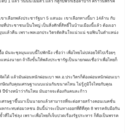
บ 1 แล้ว วันนั้นไม่มีสว.แล้ว ก็สู้กับพวกเธอลำบาก คราวนี้พรรค
 เขาเลือกพลังประชารัฐมา 5 แสนอะ เขาเลือกทางนี้มา 14ล้าน กับ
่ประชาชนเป็นใหญ่ เป็นสิ่งศักดิ์สิทธิ์ในบ้านเมืองนี้แล้ว ต้องเอา
๋ยวยุบแล้วคืน เพราะพลเอกประวิตรตัดสินใจแน่วแน่ ขอฟินในตำแหน่ง
ื้อ มันจะชุลมุนแบบนี้ไปพักนึง เชื่อว่า เพื่อไทยไม่ปล่อยให้ไปเรื่อยๆ
แหน่งนายก ถ้าถึงขั้นให้พลังประชารัฐเป็นนายกผมเชื่อว่าเพื่อไทยก็
จัดได้ แล้วมันผ่อนหนักผ่อนเบา พล.อ.ประวิตรก็ต้องผ่อนหนักผ่อนเบา
ทักษิณกับคุณเศรษฐาแนบแน่นกันขนาดไหน ไม่รู้ภูมิใจไทยกับคุณ
 ปีข้างหน้าว่ากันไหม มันอาจจะต้องกันคนละก้าว
ุณเศรษฐาขึ้นมาเป็นนายกแล้วสามารถที่จะต่อสายสร้างคอนเนคชั่น
่งผลกระทบต่อมวลชน อันนี้น่าจะเป็นทางออกที่ดีที่สุด 8 พรรคจับมือกัน
วที่ไม่ใช่ลุง เพราะเพื่อไทยก็เจ็บปวดเรื่องรัฐประหาร ก็คือเป็นพรรค