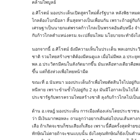
คล้ามไพบูลย์
อ.ศิโรตม์ มองประเด็นเปิดสูตรใหม่ตั้งรัฐบาล หลังพิธาหมดสิ
ไกลต้องโบกมือลา สิ้นสุดทางเป็นเพื่อนกัน เพราะถ้าอยู่ก
เศรษฐาเป็นนายกแต่พรรคก้าวไกลเป็นพรรคอันดับหนึ่ง จำนว
กับก้าวไกลตำแหน่งครม.จะเปลี่ยนไหม นโยบายจะทำยังไ
นอกจากนี้ อ.ศิโรตม์ ยังมีความเห็นในประเด็น พลเอกประวิ
ชาติ รวมไทยสร้างชาติต้องมีคนดูแล เมื่อไม่มีพล.อ.ประยุท
พล.อ.ประวิตรมีคนในสังกัดมากขึ้น มันเหลือทางเดียวคือพล
ขึ้น แต่ก็ยังห่วงเพื่อไทยหน้ามืด
ขณะที่ อ.นันทนา มองประเด็นถ้าเพื่อไทยตัดสินใจไปอยู่กับล
หนีหาย เพราะข้ามขั้วไปอยู่กับ 2 ลุง มันมีโอกาลเป็นไปได้
ประชารัฐกับพรรครวมไทยสร้างชาติ ลุงกับก้าวไกลไปเป็น
ด้าน อ.เจษฎ์ มองประเด็น การเมืองต้องเล่นโดยประชาชน 
ว่า มีเงินมากพอหละ ถามลูกว่าอยากเดินต่อไปบนเส้นทางการ
เสือ ถ้าเกิดจะชนก็ชนเสียงก็เสียง เพราะนี้คือครั้งสุดท้าย
ทักษิณไม่ตายถ้าจะชนแบบนั้น ยังไงคุณทักษิณก็ยังเป็นตำนาน