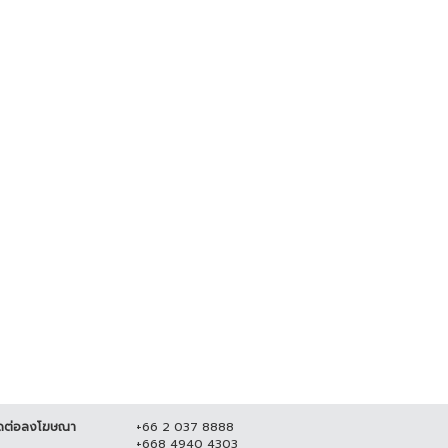
มแดนไทย-ลาวคึกคัก! "จุรินทร์" ชง
ปิดเพิ่มอีก 5 ด่าน...
 มิถุนายน 2565
12,998
ดต่อลงโฆษณา
+66 2 037 8888
+668 4940 4303