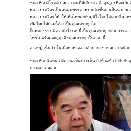
ขณะที่ อ.ศิโรตม์ บอกว่า คนที่มีเสียงสว.คือลุงสูตรที่จะเกิ
พล.อ.ประวิตรเป็นคนคุมพรรค เพราะถ้าขึ้นมาเป็นนายกเองก็
พล.อ.ประวิตรก็ทำให้เพื่อไทยคุยกับภูมิใจไทยได้มากขึ้น 
เพื่อไทยไม่ยอมก็ต้องเป็นคุณเศรษฐาไม่
ก็แพทองธาร คิดว่ายังไงรอบนี้เป็นคุณเครษฐาก่อน การเอา
ไทยไม่พร้อมจะสูญเสียคุณเศรษฐาในเวลานี้
อ.เจษฏ์ เห็นว่า ในเมื่อหาทางออกลำบาก เขาบอกว่า หน้าก
ขณะที่ อ.นันทนา มีความเห็นประเด็น ถ้าข้ามขั้วไปจับกั
ความคาดหมาย