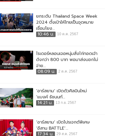
ยกระดับ Thailand Space Week
2024 ตั้งเป้าให้ไทยเป็นจุดหมาย
เชื่อมโยง...
10:46 น.
10 ต.ค. 2567
ไรเดอร์หลอนเจอหนุ่มสั่งไก่ทอดเจ้า
ดังกว่า 800 บาท พอมาส่งบอกไม่
จ่าย...
08:09 น.
2 ต.ค. 2567
‘อาร์สยาม’ เปิดตัวศิลปินใหม่
‘แบงค์ ธัชนนท์...
14:21 น.
13 ก.ย. 2567
‘อาร์สยาม’ เปิดโปรเจกต์พิเศษ
‘อีสาน BATTLE’...
17:34 น.
29 ส.ค. 2567