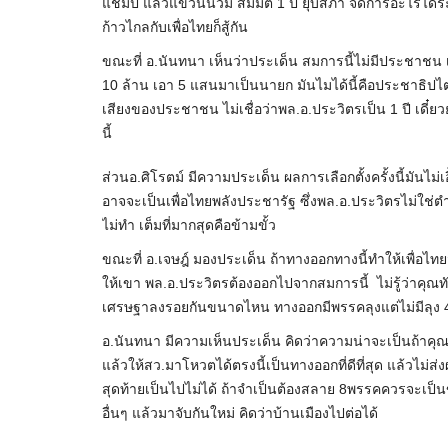
แชมป์ แล้วแขวนนวม สมมติ 1 ปี ยุบสภา จัดการอะไรได้ระดั
ก้าวไกลกับเพื่อไทยก็สู้กัน
ขณะที่ อ.นันทนา เห็นว่าประเด็น สมการนี้ไม่มีประชาชน
10 ล้าน เอา 5 แสนมาเป็นนายก มันไมได้นี้คือประชาธิปไตยที
เสียงของประชาชน ไม่เชื่อว่าพล.อ.ประวิตรเป็น 1 ปี เดี
นี้
ส่วนอ.ศิโรตม์ มีความประเด็น ผลการเลือกตั้งครั้งนี้มันไม่เอ
อาจจะเป็นเพื่อไทยพลังประชารัฐ ซึ่งพล.อ.ประวิตรไม่ใช่ตำ
ไม่ทำ เต็มที่มากสุดคือข้ามขั้ว
ขณะที่ อ.เจษฎ์ มองประเด็น ถ้าทางออกทางนี้ทำให้เพื่อไทย
ให้เขา พล.อ.ประวิตรต้องออกไปจากสมการนี้ ไม่รู้ว่าคุณ
เศรษฐาลงรอยกันขนาดไหน ทางออกมีพรรคลุงแต่ไม่มีลุง 4
อ.นันทนา มีความเห็นประเด็น คิดว่าความน่าจะเป็นถ้าค
แล้วให้สว.มาโหวตได้ตรงนี้เป็นทางออกที่ดีที่สุด แล้วไม่ส
สุดท้ายเป็นไปไม่ได้ ถ้าจำเป็นต้องสลาย 8พรรคควรจะเป็นขั้
อื่นๆ แล้วมาจับกันใหม่ คิดว่าบ้านเมืองไปต่อได้