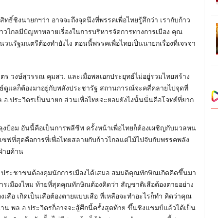
ทธิ์ชิงนายกฯว่า อาจจะถึงจุดนึงที่พรรคเพื่อไทยรู้สึกว่า เรากับก้าว
ับก้าวไกลมีปัญหาหลายเรื่องในการบริหารจัดการทางการเมือง คุณ
นรัฐมนตรีต้องทำยังไง ตอนนี้พรรคเพื่อไทยเป็นนายกเรื่องที่เจรจา
ง
ตร วงษ์สุวรรณ คุมสว. และเมื่อพลเอกประยุทธ์ไม่อยู่รวมไทยสร้าง
ธ์ดูแลก็ต้องมาอยู่กับพลังประชารัฐ สถานการณ์จะคสี่คลายไปจุดที่
.อ.ประวิตรเป็นนายก ส่วนเพื่อไทยจะยอมยังไงนั้นนั่นคือโจทย์ที่ยาก
ุงป้อม อันนี้คือเป็นการพลีชีพ ครั้งหน้าเพื่อไทยก็ต้องเผชิญกับมวลหน
 เซฟที่สุดคือการที่เพื่อไทยสลายกับก้าวไกลแต่ไม้ไปจับกับพรรคพลัง
ฝ่ายค้าน
ประชาชนต้องคุมนักการเมืองได้เสมอ สมมติคุณทักษิณเกิดคิดขึ้นมา
เมืองไหม ท้ายที่สุดคุณทักษิณต้องคิดว่า สัญชาติเสือต้องตายอย่าง
ของเสือ เกิดเป็นเสือต้องตายแบบเสือ ที่เหลือจะทำอะไรก็ทำ คิดว่าคุณ
 พล.อ.ประวิตรก็อาจจะสู้ศึกนี้ครั้งสุดท้าย ขึ้นชิงแชมป์แล้วได้เป็น