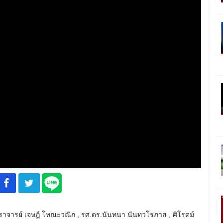
ราจารย์ เจษฎ์ โทณะวณิก , รศ.ดร.นันทนา นันทวโรภาส , ศิโรตม์