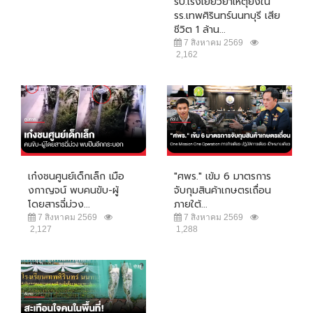
รบ.เร่งเยียวยาเหตุยิงใน
รร.เทพศิรินทร์นนทบุรี เสีย
ชีวิต 1 ล้าน...
7 สิงหาคม 2569
2,162
เก๋งชนศูนย์เด็กเล็ก เมือ
"ศพร." เข้ม 6 มาตรการ
งกาญจน์ พบคนขับ-ผู้
จับกุมสินค้าเกษตรเถื่อน
โดยสารฉี่ม่วง...
ภายใต้...
7 สิงหาคม 2569
7 สิงหาคม 2569
2,127
1,288