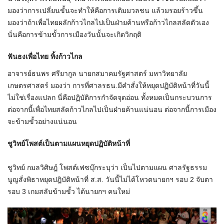
มองว่าการเปลี่ยนขั้นจะทำให้คือการเติมมวลชน แล้วมรอยร้าวขึ้น
มองว่าถ้าเพื่อไทยผลักก้าวไกลไปเป็นฝ่ายค้านหรือก้าวไกลสลัดตัวเอง
นั่นคือการข้ามขั้วการเมืองวันนั้นจะเกิดวิกฤติ
ฟันธงเพื่อไทย ทิ้งก้าวไกล
อาจารย์ธนพร ศรียากูล นายกสมาคมรัฐศาสตร์ มหาวิทยาลัย
เกษตรศาสตร์ มองว่า การที่ศาลรธน.มีคำสั่งให้หยุดปฏิบัติหน้าที่วันนี้
ไม่ใช่เรื่องแปลก นี่คือปฏิบัติการกำจัดจุดอ่อน ทั้งหมดเป็นกระบวนการ
ต่อจากนี้เพื่อไทยสลัดก้าวไกลไปเป็นฝ่ายค้านแน่นอน ต่อจากนี้การเมือง
จะข้ามขั้วอย่างแน่นอน
ชูวิทย์โพสต์เป็นตามแผนหยุดปฏิบัติหน้าที่
ชูวิทย์ กมลวิศิษฎ์ โพสต์เฟซบุ๊กระบุว่า เป็นไปตามแผน ศาลรัฐธรรม
นูญสั่งพิธาหยุดปฎิบัติหน้าที่ ส.ส. วันนี้ไม่ได้โหวตนายกฯ รอบ 2 จับตา
รอบ 3 เกมสลับข้ามขั้ว ได้นายกฯ คนใหม่