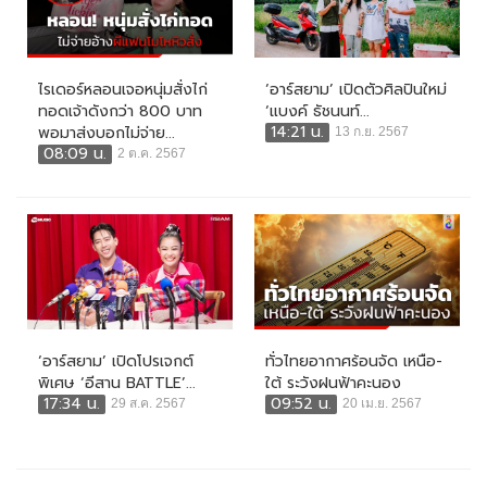
ไรเดอร์หลอนเจอหนุ่มสั่งไก่
‘อาร์สยาม’ เปิดตัวศิลปินใหม่
ทอดเจ้าดังกว่า 800 บาท
‘แบงค์ ธัชนนท์...
14:21 น.
พอมาส่งบอกไม่จ่าย...
13 ก.ย. 2567
08:09 น.
2 ต.ค. 2567
‘อาร์สยาม’ เปิดโปรเจกต์
ทั่วไทยอากาศร้อนจัด เหนือ-
พิเศษ ‘อีสาน BATTLE’...
ใต้ ระวังฝนฟ้าคะนอง
17:34 น.
09:52 น.
29 ส.ค. 2567
20 เม.ย. 2567