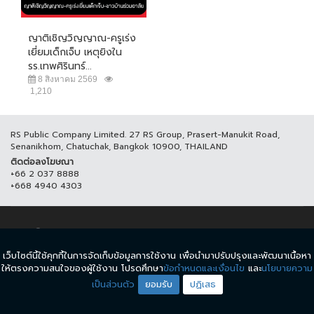
ญาติเชิญวิญญาณ-ครูเร่ง
เยี่ยมเด็กเจ็บ เหตุยิงใน
รร.เทพศิรินทร์...
8 สิงหาคม 2569
1,210
RS Public Company Limited. 27 RS Group, Prasert-Manukit Road,
Senanikhom, Chatuchak, Bangkok 10900, THAILAND
ติดต่อลงโฆษณา
+66 2 037 8888
+668 4940 4303
© COPYRIGHT 2017 THAICH8.COM, ALL RIGHT RESERVED.
เว็บไซต์นี้ใช้คุกกี้ในการจัดเก็บข้อมูลการใช้งาน เพื่อนำมาปรับปรุงและพัฒนาเนื้อหา
ข้อกำหนดและเงื่อนไข
นโยบายความเป็นส่วนตัว
ให้ตรงความสนใจของผู้ใช้งาน โปรดศึกษา
ข้อกำหนดและเงื่อนไข
และ
นโยบายความ
เป็นส่วนตัว
ยอมรับ
ปฏิเสธ