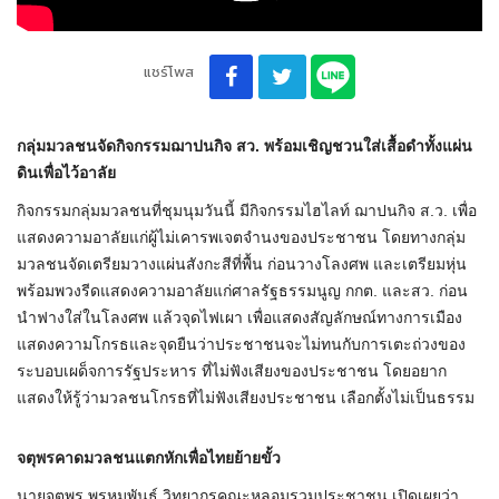
แชร์โพส
กลุ่มมวลชนจัดกิจกรรมฌาปนกิจ สว. พร้อมเชิญชวนใส่เสื้อดำทั้งแผ่น
ดินเพื่อไว้อาลัย
กิจกรรมกลุ่มมวลชนที่ชุมนุมวันนี้ มีกิจกรรมไฮไลท์ ฌาปนกิจ ส.ว. เพื่อ
แสดงความอาลัยแก่ผู้ไม่เคารพเจตจำนงของประชาชน โดยทางกลุ่ม
มวลชนจัดเตรียมวางแผ่นสังกะสีที่พื้น ก่อนวางโลงศพ และเตรียมหุ่น
พร้อมพวงรีดแสดงความอาลัยแก่ศาลรัฐธรรมนูญ กกต. และสว. ก่อน
นำฟางใส่ในโลงศพ แล้วจุดไฟเผา เพื่อแสดงสัญลักษณ์ทางการเมือง
แสดงความโกรธและจุดยืนว่าประชาชนจะไม่ทนกับการเตะถ่วงของ
ระบอบเผด็จการรัฐประหาร ที่ไม่ฟังเสียงของประชาชน โดยอยาก
แสดงให้รู้ว่ามวลชนโกรธที่ไม่ฟังเสียงประชาชน เลือกตั้งไม่เป็นธรรม
จตุพรคาดมวลชนแตกหักเพื่อไทยย้ายขั้ว
นายจตุพร พรหมพันธุ์ วิทยากรคณะหลอมรวมประชาชน เปิดเผยว่า