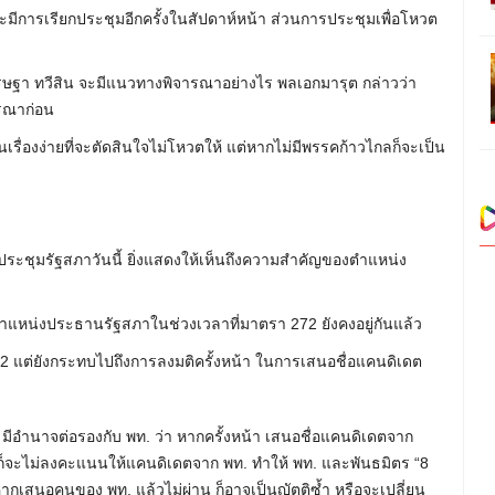
ะมีการเรียกประชุมอีกครั้งในสัปดาห์หน้า ส่วนการประชุมเพื่อโหวต
รษฐา ทวีสิน จะมีแนวทางพิจารณาอย่างไร พลเอกมารุต กล่าวว่า
ารณาก่อน
เรื่องง่ายที่จะตัดสินใจไม่โหวตให้ แต่หากไม่มีพรรคก้าวไกลก็จะเป็น
ประชุมรัฐสภาวันนี้ ยิ่งแสดงให้เห็นถึงความสำคัญของตำแหน่ง
แหน่งประธานรัฐสภาในช่วงเวลาที่มาตรา 272 ยังคงอยู่กันแล้ว
่ 2 แต่ยังกระทบไปถึงการลงมติครั้งหน้า ในการเสนอชื่อแคนดิเดต
มีอำนาจต่อรองกับ พท. ว่า หากครั้งหน้า เสนอชื่อแคนดิเดตจาก
ขาก็จะไม่ลงคะแนนให้แคนดิเดตจาก พท. ทำให้ พท. และพันธมิตร “8
ากเสนอคนของ พท. แล้วไม่ผ่าน ก็อาจเป็นญัตติซ้ำ หรือจะเปลี่ยน