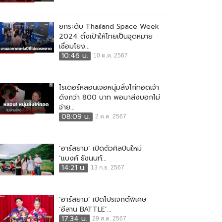
ยกระดับ Thailand Space Week
2024 ตั้งเป้าให้ไทยเป็นจุดหมาย
เชื่อมโยง...
10:46 น.
10 ต.ค. 2567
ไรเดอร์หลอนเจอหนุ่มสั่งไก่ทอดเจ้า
ดังกว่า 800 บาท พอมาส่งบอกไม่
จ่าย...
08:09 น.
2 ต.ค. 2567
‘อาร์สยาม’ เปิดตัวศิลปินใหม่
‘แบงค์ ธัชนนท์...
14:21 น.
13 ก.ย. 2567
‘อาร์สยาม’ เปิดโปรเจกต์พิเศษ
‘อีสาน BATTLE’...
17:34 น.
29 ส.ค. 2567