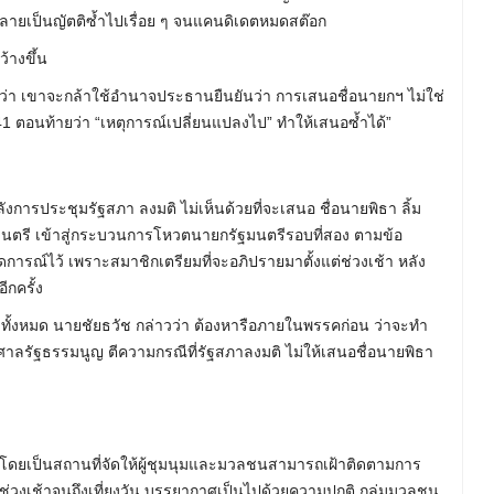
กลายเป็นญัตติซ้ำไปเรื่อย ๆ จนแคนดิเดตหมดสต๊อก
้างขึ้น
ใจว่า เขาจะกล้าใช้อำนาจประธานยืนยันว่า การเสนอชื่อนายกฯ ไม่ใช่
อ 41 ตอนท้ายว่า “เหตุการณ์เปลี่ยนแปลงไป” ทำให้เสนอซ้ำได้”
ารประชุมรัฐสภา ลงมติ ไม่เห็นด้วยที่จะเสนอ ชื่อนายพิธา ลิ้ม
นตรี เข้าสู่กระบวนการโหวตนายกรัฐมนตรีรอบที่สอง ตามข้อ
คาดการณ์ไว้ เพราะสมาชิกเตรียมที่จะอภิปรายมาตั้งแต่ช่วงเช้า หลัง
ีกครั้ง
งทั้งหมด นายชัยธวัช กล่าวว่า ต้องหารือภายในพรรคก่อน ว่าจะทำ
้องศาลรัฐธรรมนูญ ตีความกรณีที่รัฐสภาลงมติ ไม่ให้เสนอชื่อนายพิธา
ดยเป็นสถานที่จัดให้ผู้ชุมนุมและมวลชนสามารถเฝ้าติดตามการ
ต่ช่วงเช้าจนถึงเที่ยงวัน บรรยากาศเป็นไปด้วยความปกติ กลุ่มมวลชน