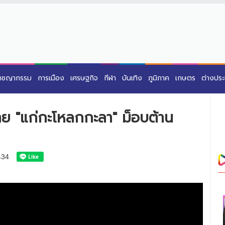
าชญากรรม
การเมือง
เศรษฐกิจ
กีฬา
บันเทิง
ภูมิภาค
เกษตร
ต่างปร
ขาย "แก่กะโหลกกะลา" ม็อบต้าน
434