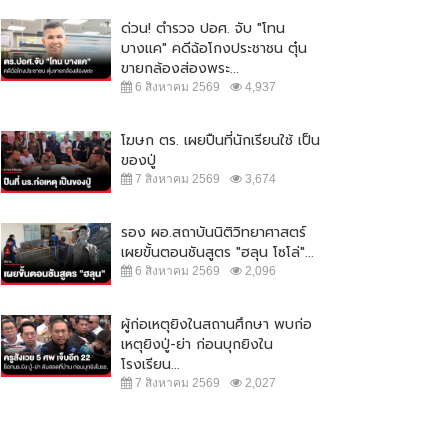
ด่วน! ตำรวจ ปอศ. จับ "โทน
บางแค" คดีฉ้อโกงประชาชน ตุ๋น
ขายกล้องส่องพระ...
6 สิงหาคม 2569
4,937
โฆษก ตร. เผยปืนที่นักเรียนใช้ เป็น
ของปู่
7 สิงหาคม 2569
3,674
รอง ผอ.สถาบันนิติวิทยาศาสตร์
เผยขั้นตอนชันสูตร "ฮลุน โซโล่"...
6 สิงหาคม 2569
2,096
ผู้ก่อเหตุยิงในสถานศึกษา พบก่อ
เหตุยิงปู่-ย่า ก่อนบุกยิงใน
โรงเรียน...
7 สิงหาคม 2569
2,027