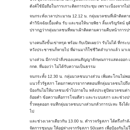
ตังค์ใช้มือถือในการเกาะติดการประชุม เพราะเนื่องจากไม่ม
จนกระทั่งเวลาประมาณ 12.12 น. กลุ่มมวลชนที่เฝ้าติ
คำวินิจฉัยเบื้องต้น รับ และขอให้นายพิธา ลิ้มเจริญรัตน์ ยุ
ปรากฏว่ากลุ่มมวลชนที่หมาเฝ้าติดตามความคืบหน้าการประชุ
บางคนถึงขั้นเข่าทรุด พร้อม กับเปิดเผยว่า รับไม่ได้ ที่ก
หวังประชาชนก็หายไป ที่ผ่านมาก็ใช่ชีวิตลำบากแล้ว มาเจอ
บางส่วน มีการนำสิ่งของแทนสัญญาลักษณการแสดงออก เช่น ห
กกต. ที่มองว่า ไม่ได้รับความเป็นธรรม
จนกระทั้ง 12.30 น. กลุ่มมวลชนบางส่วน เพิ่มตะโกนไม่พอ
แนวรั้วรัฐสภา โดยภาพบรรยากาศตอนที่กลุ่มมวลชนไปถึงบริเ
ป้องกันไม่ให้มวลชนเข้าไปภายใน หลังประตูปิดมวลชนต่
ถ้อยคำ ข้อความคือการโจมตีสว และระบบสภา และช่วงประชิด
รั้วหลุดออก จนทีกลุ่มมวลชนบางส่วนกลัวการปะทะ จึงได้
ไป
และช่วงเวลาเดียวกัน 13.00 น. ตำรวจรัฐสภา ได้ตรึงกำลังภ
จัดการชุมนุม ให้อยู่ห่างจากรัฐสภา 50เมตร เพื่อป้องกันไ