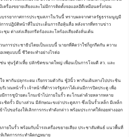
ีเครื่องขยายเสียงและไม่มีการติดตั้งจอแอลอีดีเหมือนครั้งก่อน
ดตามบรรยากาศการประชุมสภาในวันนี้ ทราบผลจากศาลรัฐธรรมนูญมี
ติการปฎิบัติหน้าที่ในประเด็นการถือหุ้นสื่อ หลังจากที่ทราบข่าว
ม ต่างส่งเสียงกรีดร้องและโหร้องเสียงดังลั่นเต้น
ระบวนการประชาธิปไตยเป็นแบบนี้ นายกที่คิดว่าใช่ก็ถูกกีดกัน ความ
เหตุแบบนี้ ชีวิตจะทำอย่างไรต่อ
ุ่นรู้ตัวเหี้ย ปลักขิตขนาดใหญ่ เพื่อนเป็นการโจมตี สว. และ
ใจ พากันปลุกระดม เรียกรวมตัวกัน ชู้3นิ้ว พากันเดินทางไปประชิน
วณหน้ารั้ว เจ้าหน้าที่ตำรวจรัฐสภาได้เล่นมีการปิดประตู เพื่อ
างมีการชูป้ายตะโกนเข้าไปภายในรั้ว ตะโกนด่าด้วยหลากหลาย
รั้ว มีบางส่วน มีลักษณะขเย่าประตูสภา ซึ่งเป็นรั้วเหล็ก มีเหล็ก
เข้าไปขอร้องให้เลิกการกระทำดังกล่าว พร้อมประกาศให้ถอยห่างออก
ายในรั้ว พร้อมกับน้ำรถเครื่องขยายเสียง ประชาสัมพันธ์ แนวพื้นที่
ม่ให้เกิดการกระทำผิดกฏหมาย