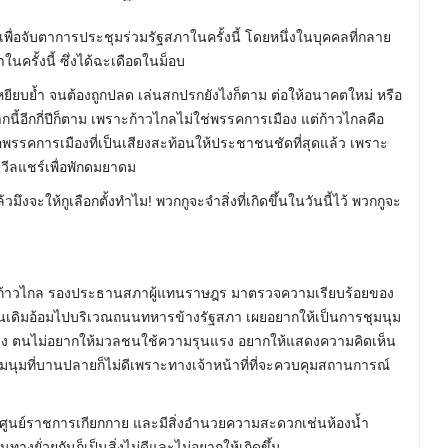
ื่อจับตาการประชุมร่วมรัฐสภาในครั้งนี้ โดยหนึ่งในบุคคลที่กลาย
าในครั้งนี้ ซึ่งได้ฉะเดือดในม็อบ
เหยียบย้ำ จนต้องถูกปลด เล่นสกปรกยังไงก็ตาม ต่อให้อนาคตใหม่ หรือ
จากนี้อีกกี่ปีก็ตาม เพราะก้าวไกลไม่ใช่พรรคการเมือง แต่ก้าวไกลคือ
รรคการเมืองที่เป็นเสียงสะท้อนให้ประชาชนชัดที่สุดแล้ว เพราะ
วีลแชร์เพื่อพักดมยาดม
มึงจะให้กูเลือกตั้งทำไม! พวกกูจะจำสิ่งที่เกิดขึ้นในวันนี้ไว้ พวกกูจะ
รคก้าวไกล รองประธานสภาผู้แทนราษฎร มาตรวจความเรียบร้อยของ
นเดิมอ้อมไปบริเวณถนนทหารข้างรัฐสภา เผยอยากให้เป็นการชุมนุม
ิง ตนไม่อยากให้มวลชนใช้ความรุนแรง อยากให้แสดงความคิดเห็น
มนุมที่บานปลายก็ไม่ดีเพราะทางเจ้าหน้าที่ที่จะควบคุมสถานการณ์
เวณศูนย์ราชการเกียกกาย และมีสิ่งอำนวยความสะดวกเช่นห้องน้ำ
ยั่วยุกันก็เป็นสิ่งไม่ดีและไม่อยากให้เกิดขึ้น