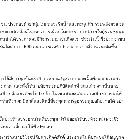
ชาชน ประกอบด้วยกลุ่มโมกหลวงริมน้ำและทะลุแก๊ซ รวมพลังมวลชน
ย์ประกาศเคลื่อนไหวทางการเมือง โดยบรรยากาศภายในผู้ร่วมชุมนุม
ทางแกนนำได้ประกาศจะมีกิจกรรมฌาปนกิจส.ว. ช่วงเย็นนี้ ซึ่งประชาชน
ลชนไม่ต่ำกว่า 500 คน และช่วงหัวค่ำคาดว่าอาจมีจำนวนเพิ่มขึ้น
ิสภาได้มีการลุกขึ้นแจ้งกับประธานรัฐสภา ขนาดนั้นคือนายพรเพชร
 กกต. และสั่งให้นายพิธาหยุดปฏิบัติหน้าที่ สส.แล้ว จากนั้นนาย
นที ยกมือแล้วต้องได้ประท้วงไม่เช่นนั้นจะเกิดความเสียหายหากให้
าทันทีว่า ผมมีศักดิ์และสิทธิ์ที่จะพูดตามรัฐธรรมนูญอภิปรายได้ อย่า
กขึ้นประท้วงประธานในที่ประชุม ว่าไม่ยอมให้ประท้วง พรเพชรจึง
อหน่อยเดี๋ยวจะให้พี่ไปทุกคน
งระหว่างนายวิโรจน์กับนายกิตติศักดิ์ ประธานในที่ประชุมได้อนุญาต