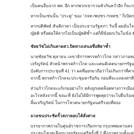
เป็นคนอื่นจาก พท. อีก หากพวกเขารวมหัวกันคว่ำอีก ก็จะ
หากเป็นเช่นนั้น “ประตู” ของ “ภจท./พปชร./รทสช.” ก็เปิดกว
หากปดิพัทธ์ สันติภาดา เป็นประธานรัฐสภา วันนี้ ผมมั่น
ญัตติ หรือต่อให้ลากไปเป็นญัตติซ้ำ แต่ก็มีข้อยกเว้นในข้
ชัยธวัชไม่เกินคาดสว.ปิดทางเสนอชื่อพิธาซ้ำ
นายชัยธวัช ตุลาธน เลขาธิการพรรคก้าวไกล กล่าวภายหลังก
เจริญรัตน์ หัวหน้าพรรคก้าวไกล และแคนดิเดตนายกฯรัฐม
บังคับการประชุมที่ 41 ว่า ผลที่ออกมาถือว่าไม่เกินกว่าที่
จากนี้ พรรคก้าวไกลจะประชุมหารือกัน ก่อนที่จะแถลงท่าทีอ
ส่วนก้าวไกลจะแก้เกมอย่างไร หลังถูกเดตล็อคทางการเมือ
อะไรหลังจากนี้ ขณะที่ ยังไม่ได้มีการพูดคุยว่าจะไปยื่นร
ลิ้มเจริญรัตน์ ในการโหวตนายกรัฐมนตรีรอบที่สอง
มวลชนประชิดรั้วสภาตอบโต้สั่งศาล
บรรยากาศภายในศูนย์ราชการเกียกกาย กรุงเทพมหานคร โ
ประชุมโหวตเลือกนายกรัฐมนตรีครั้งที่ 2 ซึ่งภาพรวมตั้งแ