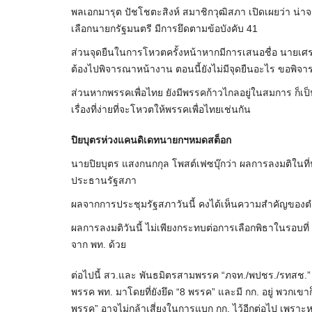
พลเอกมารุต ปัชโชตะสิงห์ สมาชิกวุฒิสภา เปิดเผยว่า น่าจ
เลือกนายกรัฐมนตรี มีการยึดตามข้อบังคับ 41
ส่วนจุดยืนในการโหวตครั้งหน้าหากมีการเสนอชื่อ นายเศ
ต้องไปพิจารณาหน้างาน ตอนนี้ยังไม่มีจุดยืนอะไร ขอพิจ
ส่วนหากพรรคเพื่อไทย ยังมีพรรคก้าวไกลอยู่ในสมการ ก็เป็น
เรื่องที่ง่ายที่จะโหวตให้พรรคเพื่อไทยเช่นกัน
ปิยบุตรห่วงแคนดิเดทนายกฯหมดสต็อก
นายปิยบุตร แสงกนกกุล โพสต์เฟซบุ๊กว่า ผลการลงมติในที่
ประธานรัฐสภา
ผลจากการประชุมรัฐสภาวันนี้ คงได้เห็นความสำคัญของตำ
ผลการลงมติวันนี้ ไม่เพียงกระทบต่อการเลือกพิธาในรอบที
จาก พท. ด้วย
ต่อไปนี้ สว.และ พันธมิตรสามพรรค “ภจท./พปชร./รทสช.” 
พรรค พท. มาโดยที่ยังยึด “8 พรรค” และมี กก. อยู่ พวกเ
พรรค” อาจไม่กล้าเสี่ยงในการแบก กก. ไว้อีกต่อไป เพราะห