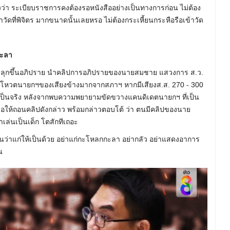
วว่า ระเบียบราชการคงต้องรอหนังสืออย่างเป็นทางการก่อน ไม่ต้อง
ดที่พิจิตร มากขนาดนั้นเลยหรอ ไม่ต้องกระเหี้ยนกระหือรือเข้าวัด
กะลา
กล ลุกขึ้นอภิปราย นำคลิปการอภิปรายของนายสมชาย แสวงการ ส.ว.
งการโหวตนายกฯของเสียงข้างมากจากสภาฯ หากมีเสียงส.ส. 270 - 300
ามเป็นจริง หลังจากพบความพยายามขัดขวางแคนดิเดตนายกฯ ที่เป็น
ห้ถอนคลิปดังกล่าว พร้อมกล่าวตอบโต้ ว่า ตนมีคลิปของนาย
าเล่นเป็นเด็ก โตสักทีเถอะ
นว่าแก่ให้เป็นด้วย อย่าแก่กะโหลกกะลา อย่ากลัว อย่าแสดงอาการ
น