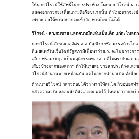
ให้นายวิโรจน์ใช้สิทธิ์ในการประท้วง โดยนายวิโรจน์กล่า
แสดงอาการกระเหี้ยนกระหือรือขนาดนั้น ทำไมอยากจะเข้าวั
เพราะ ต่อให้ท่านอยากจะเข้าวัด ท่านก็เข้าไม่ได้
วิโรจน์ - สว.สมชาย แลกคนหมัดเล่นเป็นเด็ก แก่กะโหลก
นายวิโรจน์ ลักขณาอดิศร ส.ส.บัญชีรายชื่อ พรรคก้าวไ
ที่เผยแพร่ในเว็ปไซต์รัฐสภามีเนื้อหาว่าส.ว. จะไม่ขวา
เสียง พร้อมระบุว่าเป็นพฤติกรรมของส.ว.ที่ไม่ตรงกับคว
เสียงข้างมากของสภาฯ ทำให้นายสมชายลุกประท้วงและขอใ
วิโรจน์จำนวนมากเหมือนกัน แต่ไม่อยากนำมาเปิด ทั้งนี้อย่
ด้านนายวิโรจน์ กล่าวตอบโต้ว่า หากให้ตนโต ก็ขอบอกท่า
กลัวความจริง หลอนสิ่งที่ตัวเองเคยพูดไว้ ไหนบอกว่าแก่เป็