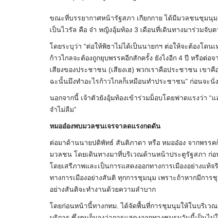
ขณะที่บรรยากาศหน้ารัฐสภา เกียกกาย ได้มีมวลชนชุมนุมเพ
เป็นไวรัล คือ จ๋า หญิงอุ้มท้อง 3 เดือนที่เดินทางมาร่วมจับต
โดยระบุว่า “ต่อให้พิธาไม่ได้เป็นนายกฯ ต่อให้จะต้องโดน
ก้าวไกลจะต้องถูกยุบพรรคอีกสักครั้ง ยังไงอีก 4 ปี หรือต่อ
เสียงของประชาชน (เสียงเฮ) พวกเราคือประชาชน เขาคือพ
ฉะนั้นมึงทำอะไรก้าวไกลก็เหมือนทำประชาชน” ก่อนจะนั่ง
นอกจากนี้ เจ้าตัวยังอุ้มท้องเข้าร่วมม็อบโดยฟาดแรงว่า “แล้ว
จำไม่ลืม”
หมออ๋องพบมวลชนเจรจาลดแรงกดดัน
ต่อมาด้านนายปดิพัทธ์ สันติภาดา หรือ หมออ๋อง จากพร
มวลชน โดยเดินทางมาที่บริเวณด้านหน้าประตูรัฐสภา ก่อ
โดยเสรีภาพและเป็นการแสดงออกทางการเมืองอย่างแท้จร
ทางการเมืองอย่างสันติ ทุกการชุมนุม เพราะถ้าหากมีการชุ
อย่างสันติจะทำงานด้วยความลำบาก
โดยก่อนหน้านี้ทางกทม. ได้จัดพื้นที่การชุมนุมให้ในบริ
บริการ ซึ่งตนก็มองว่าการแสดงออกทางชมรมวันนี้เป็นไปในทาง