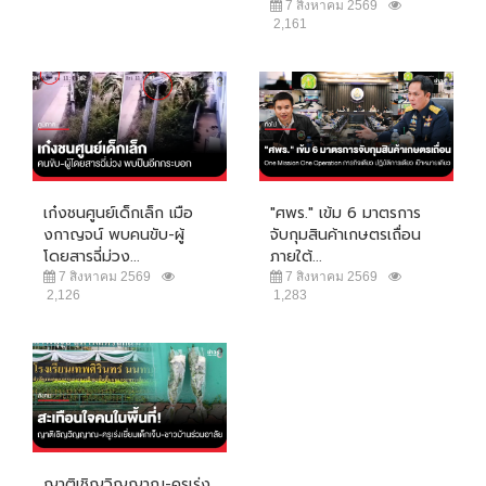
7 สิงหาคม 2569
2,161
เก๋งชนศูนย์เด็กเล็ก เมือ
"ศพร." เข้ม 6 มาตรการ
งกาญจน์ พบคนขับ-ผู้
จับกุมสินค้าเกษตรเถื่อน
โดยสารฉี่ม่วง...
ภายใต้...
7 สิงหาคม 2569
7 สิงหาคม 2569
2,126
1,283
ญาติเชิญวิญญาณ-ครูเร่ง