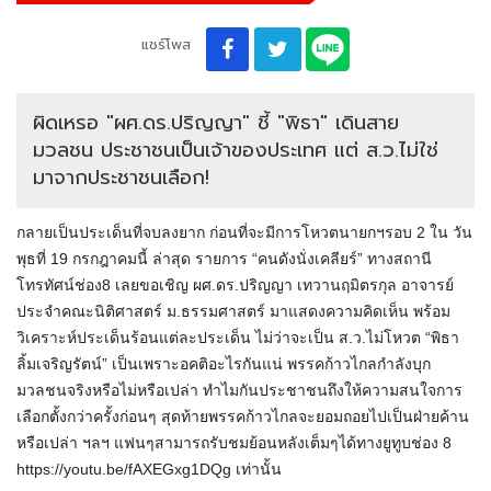
แชร์โพส
ผิดเหรอ "ผศ.ดร.ปริญญา" ชี้ "พิธา" เดินสาย
มวลชน ประชาชนเป็นเจ้าของประเทศ แต่ ส.ว.ไม่ใช่
มาจากประชาชนเลือก!
กลายเป็นประเด็นที่จบลงยาก ก่อนที่จะมีการโหวตนายกฯรอบ 2 ใน วัน
พุธที่ 19 กรกฎาคมนี้ ล่าสุด รายการ “คนดังนั่งเคลียร์” ทางสถานี
โทรทัศน์ช่อง8 เลยขอเชิญ ผศ.ดร.ปริญญา เทวานฤมิตรกุล อาจารย์
ประจำคณะนิติศาสตร์ ม.ธรรมศาสตร์ มาแสดงความคิดเห็น พร้อม
วิเคราะห์ประเด็นร้อนแต่ละประเด็น ไม่ว่าจะเป็น ส.ว.ไม่โหวต “พิธา
ลิ้มเจริญรัตน์” เป็นเพราะอคติอะไรกันแน่ พรรคก้าวไกลกำลังบุก
มวลชนจริงหรือไม่หรือเปล่า ทำไมกันประชาชนถึงให้ความสนใจการ
เลือกตั้งกว่าครั้งก่อนๆ สุดท้ายพรรคก้าวไกลจะยอมถอยไปเป็นฝ่ายค้าน
หรือเปล่า ฯลฯ แฟนๆสามารถรับชมย้อนหลังเต็มๆได้ทางยูทูบช่อง 8
https://youtu.be/fAXEGxg1DQg เท่านั้น