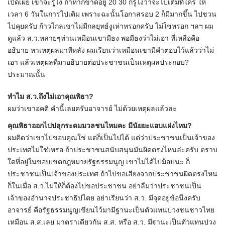
เปิดเผย เขาจะรู้ไง ถ้าหากขาดอยู่ 20 30 ก็รู้ไงว่าจะไปเติมที่ใคร ให้
เวลา 6 วันในการไปเติม เพราะฉะนั้นโอกาสรอบ 2 ก็มีมากขึ้น ไปชวน
ไปคุยครับ ก้าวไกลเขาไม่มีกลยุทธ์งูเห่าหรอกครับ ไม่ใช่หรอก ฯลฯ ผม
ดูแล้ว ส.ว.หลายๆท่านเหมือนเขามีธง พอมีธงว่าไม่เอา ที่เหลือคือ
อธิบาย หาเหตุผลมาทีหลัง ผมเรียนว่าเหมือนเขามีคำตอบไว้แล้วว่าไม่
เอา แล้วเหตุผลที่มาอธิบายต่อประชาชนเป็นเหตุผลประกอบ?
ประมาณนั้น
ทำไม ส.ว.ถึงไม่เอาคุณพิธา?
ผมว่าเขาอคติ คำนี้เลยครับอาจารย์ ไม่ด้วยเหตุผลแล้วล่ะ
คุณพิธาออกไปปลุกระดมมวลชนไหมคะ มีนัยยะแอบแฝงไหม?
ผมคิดว่าเขาไปขอบคุณใช่ แต่ก็เป็นไปได้ แต่ว่าประชาชนเป็นเจ้าของ
ประเทศไม่ใช่เหรอ ถ้าประชาชนสนับสนุนมันผิดตรงไหนล่ะครับ ตราบ
ใดที่อยู่ในขอบเขตกฎหมายรัฐธรรมนูญ เขาไม่ได้ไปม็อบนะ ก็
ประชาชนเป็นเจ้าของประเทศ ถ้าไปขอเสียงจากประชาชนผิดตรงไหน
ก็ในเมื่อ ส.ว.ไม่ให้ก็ต้องไปขอประชาชน อย่าลืมว่าประชาชนเป็น
เจ้าของอำนาจประชาธิปไตย อย่าเรียนว่า ส.ว. มีจุดอยู่ข้อนึงครับ
อาจารย์ คือรัฐธรรมนูญเขียนไว้มามีฐานะเป็นตัวแทนปวงชนชาวไทย
เหมือน ส.ส.เลย มาตราเดียวกัน ส.ส. หรือ ส.ว. มีฐานะเป็นตัวแทนปวง