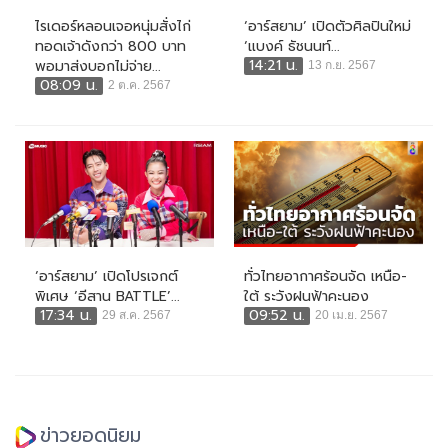
ไรเดอร์หลอนเจอหนุ่มสั่งไก่
‘อาร์สยาม’ เปิดตัวศิลปินใหม่
ทอดเจ้าดังกว่า 800 บาท
‘แบงค์ ธัชนนท์...
14:21 น.
พอมาส่งบอกไม่จ่าย...
13 ก.ย. 2567
08:09 น.
2 ต.ค. 2567
‘อาร์สยาม’ เปิดโปรเจกต์
ทั่วไทยอากาศร้อนจัด เหนือ-
พิเศษ ‘อีสาน BATTLE’...
ใต้ ระวังฝนฟ้าคะนอง
17:34 น.
09:52 น.
29 ส.ค. 2567
20 เม.ย. 2567
ข่าวยอดนิยม