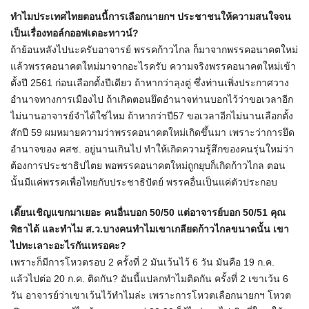
ทำไมประเทศไทยตอนนี้การเลือกนายกฯ ประชาชนให้ความสนใจจน
เป็นเรื่องทอล์กออฟเดอะทาวน์?
ถ้าย้อนหลังไปนะครับอาจารย์ พรรคก้าวไกล ก็มาจากพรรคอนาคตใหม่
แล้วพรรคอนาคตใหม่มาจากอะไรครับ ความจริงพรรคอนาคตใหม่เข้า
ตั้งปี 2561 ก่อนเลือกตั้งปีเดียว ถ้าหากว่าลุงตู่ ซึ่งท่านเพิ่งประกาศวาง
อำนาจทางการเมืองไป ถ้าเกิดตอนยึดอำนาจท่านบอกไว้ว่าขอเวลาอีก
ไม่นานอาจารย์จำได้ใช่ไหม ถ้าหากว่าปี57 ขอเวลาอีกไม่นานเลือกตั้ง
สักปี 59 ผมหมายความว่าพรรคอนาคตใหม่เกิดขึ้นมา เพราะว่าการยึด
อำนาจของ คสช. อยู่นานเกินไป ทำให้เกิดความรู้สึกของคนรุ่นใหม่ว่า
ต้องการประชาธิปไตย พอพรรคอนาคตใหม่ถูกยุบก็เกิดก้าวไกล ตอน
นั้นมีแค่พรรคเพื่อไทยกับประชาธิปัตย์ พรรคอื่นเป็นแค่ตัวประกอบ
เดี๊ยนเชิญแขกมาเยอะ คนอื่นบอก 50/50 แต่อาจารย์บอก 50/51 คุณ
พิธาได้ และทำไม ส.ว.บางคนทำไมเขาเกลียดก้าวไกลขนาดนั้น เขา
ไปทะเลาะอะไรกันเหรอคะ?
เพราะก็มีการโหวตรอบ 2 ครั้งที่ 2 มันเว้นไว้ 6 วัน มันคือ 19 ก.ค.
แล้วไปต่อ 20 ก.ค. ติดกัน? อันนี้แปลกทำไมติดกัน ครั้งที่ 2 เขาเว้น 6
วัน อาจารย์ว่าเขาเว้นไว้ทำไมล่ะ เพราะการโหวตเลือกนายกฯ โหวต