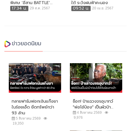
พิเศษ ‘อีสาน BATTLE’...
ใต้ ระวังฝนฟ้าคะนอง
17:34 น.
09:52 น.
29 ส.ค. 2567
20 เม.ย. 2567
ข่าวยอดนิยม
ทลายฟาร์มฟอกเงินแก๊งยา
ช็อก! ป้าแฉวงจรอุบาทว์
ในร้อยเอ็ด ยึดทรัพย์กว่า
"พ่อไอ้ป๋อง" เป็นผัวป้า...
93 ล้าน
4 สิงหาคม 2569
9,976
5 สิงหาคม 2569
19,350