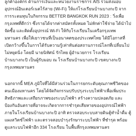
ลูกค้าองค์กร ด้านการเงินและหน่วยงานราชการ
AIS
ร่วมส่งมอบ
อุปกรณ์อินเตอร์
เนตไร้สาย (
Wi-Fi)
ให้แก่โรงเรียนบ้านบางกะปิ จาก
การระดมทุนในกิจกรรม
BETTER BANGKOK RUN
2023 : วิ่งเพื่อ
กรุงเทพที่ดีกว่า ซึ่งรายได้จากค่าสมัครทั้งหมด ไม่หักค่าใช้จ่าย ได้นำไป
จัดซื้อ และติดตั้งอุปกรณ์
Wi-Fi
ให้กับโรงเรียนในเครือกรุ
งเทพ
มหานคร เพื่อให้เยาวชนที่เป็
นอนาคตของประเทศไทย ได้มีโอกาสที่
เปิดกว้างขึ้
นในการได้รับความรู้เท่าทันต่
อสถานการณ์โลกที่เปลี่ยนไป
ไม่
หยุดนิ่ง โดยมี นายนิทัศน์ รักไทย ผู้อำนวยการ โรงเรียน
บ้านบางกะปิ เป็นผู้รับมอบ ณ โรงเรียนบ้านบางกะปิ เขตบางกะปิ
กรุงเทพมหานคร
นอกจากนี้ MEA ภูมิใจที่ได้มีส่วนร่
วมในการยกระดับคุณภาพชีวิ
ตของ
คนเมืองมหานคร โดยได้จัดกิจกรรมปรับปรุ
งระบบไฟฟ้าเพื่อเพิ่มประ
สิทธิ
ภาพและเสถียรภาพของระบบไฟฟ้า สร้างความปลอดภัย และ
ป้องกันอันตรายที่อาจจะเกิ
ดจากการชำรุดเสียหายของอุปกรณ์
ไฟฟ้า
ภายในโรงเรียนบ้านบางกะปิ อาทิ ตรวจสอบระบบสายดินตู้ทำน้ำดื่ม ตู้
แผงสวิตช์ไฟฟ้า และตรวจสอบบำรุงรักษาระบบไฟฟ้า ที่ชำรุด พร้อม
ดูแลระบบไฟฟ้าอีก 334 โรงเรียน ในพื้นที่กรุงเทพมหานคร