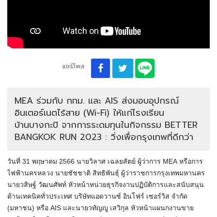
แชร์โพส
MEA ร่วมกับ กทม. และ AIS ส่งมอบอุปกรณ์
อินเตอร์เนตไร้สาย (Wi-Fi) ให้แก่โรงเรียน
บ้านบางกะปิ จากการระดมทุนในกิจกรรม BETTER
BANGKOK RUN 2023 : วิ่งเพื่อกรุงเทพที่ดีกว่า
วันที่ 31 พฤษาคม 2566 นายวิลาศ เฉลยสัตย์ ผู้ว่าการ
MEA
หรือการ
ไฟฟ้านครหลวง นายชัชชาติ สิทธิพันธุ์ ผู้ว่าราชการกรุงเทพมหานคร
นายวสิษฐ์ วัฒนศัพท์ หัวหน้าหน่วยธุรกิจงานปฏิบัติ
การและสนับสนุน
ด้านเทคนิคทั่
วประเทศ บริษัทแอดวานซ์ อินโฟร์ เซอร์วิส จำกัด
(มหาชน) หรือ
AIS
และนายวทัญญู เสวิกุล หัวหน้าแผนกงานขาย