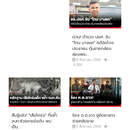
ด่วน! ตำรวจ ปอศ. จับ
"โทน บางแค" คดีฉ้อโกง
ประชาชน ตุ๋นขายกล้อง
ส่องพระ...
6 สิงหาคม 2569
4,384
สืบรู้แล้ว! "เสือโคร่ง" ที่ขย้ำ
ร้อง ด.ต.ฉาว ขู่ยัดยาสาว
จนท.ห้วยขาแข้งดับ พบ
ถ่ายคลิปขาย
เป็น...
5 สิงหาคม 2569