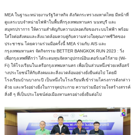
MEA ในฐานะหน่วยงานรัฐวิสาหกิจ สังกัดกระทรวงมหาดไทย มีหน้าที่
ดูแลระบบจำหน่ายไฟฟ้
าในพื้นที่กรุงเทพมหานคร นนทบุรี และ
สมุทรปราการ ให้ความสำคัญกับความปลอดภั
ยของระบบไฟฟ้า พร้อม
ใส่ใจต่อสังคมและสิ่งแวดล้
อมควบคู่กับความห่วงใยคุณภาพชี
วิตของ
ประชาชน โดยความร่วมมือครั้งนี้ MEA ร่วมกับ AIS และ
กรุงเทพมหานคร จัดกิจกรรม BETTER BANGKOK RUN 2023 : วิ่ง
เพื่อกรุงเทพที่ดีกว่า ได้ระดมทุนจัดหาอุปกรณ์อินเตอร์
เนตไร้สาย (Wi-
Fi) ให้โรงเรียนในเครือกรุ
งเทพมหานคร เพื่อเป็นส่วนหนึ่งช่วยเหลือสร้
างประโยชน์ให้กับสังคมและสิ่
งแวดล้อมอย่างยั่งยืนต่อไป โดยมี
โรงเรียนบ้านบางกะปิ เป็นหนึ่งในโรงเรียนที่เข้าร่
วมโครงการดังกล่าว
ด้วย และหวังอย่างยิ่งในการจุดประกาย ความร่วมมือร่วมใจสร้างสรรค์
สิ่
งดี ๆ ที่เป็นประโยชน์ต่อเมื
องหานครอย่างยั่งยืนต่อไป