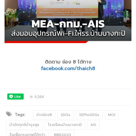
ติดตาม ช่อง 8 ได้ทาง
facebook.com/thaich8
4,564
Tags:
ข่าวช่อง8
SDGs
SEPtoSDGs
MOI
บำบัดทุกข์บำรุงสุข
โรงเรียนบ้านบางกะปิ
AIS
วิ่งเพื่อกรุงเทพที่ดีกว่า
BBR2023