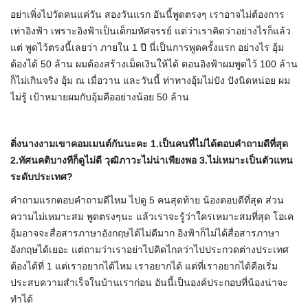
อย่าเพิ่งไปวัดคนแค่วัน สองวันแรก อันนี้พูดตรงๆ เราอาจไม่ต้องการ
เท่าอิงฟ้า เพราะอิงฟ้าเป็นเด็กมหัศจรรย์ แต่ว่าเราคิดว่าอย่างไรก็แล้ว
แต่ พูดไว้ตรงนี้เลยว่า ภายใน 1 ปี นี่เป็นการพูดครั้งแรก อย่างไร อุ้ม
ต้องได้ 50 ล้าน ผมต้องสร้างเม็ดเงินให้ได้ ตอนอิงฟ้าผมพูดไว้ 100 ล้าน
ก็ไม่เกินจริง อุ้ม ณ เมื่อวาน และวันนี้ ท่าทางอุ้มไม่ปัง ปังนิดหน่อย ผม
ไม่รู้ เป้าหมายผมกับอุ้มคืออย่างน้อย 50 ล้าน
ติ่งนางงามเขาคอมเมนต์กันนะคะ
1.
เป็นคนที่ไม่ได้ตอบคำถามดีที่สุด
2.
ทัศนคติบางทีก็ดูไม่ดี วุฒิภาวะไม่น่าเพียงพอ
3.
ไม่เหมาะเป็นตัวแทน
ระดับประเทศ
?
คำถามแรกตอบคำถามดีไหม ไปดู 5 คนสุดท้าย น้องตอบดีที่สุด ส่วน
ความไม่เหมาะสม พูดตรงๆนะ แล้วเราจะรู้ว่าใครเหมาะสมที่สุด โอเค
อุ้มอาจจะสื่อสารภาษาอังกฤษได้ไม่ดีมาก อิงฟ้าก็ไม่ได้สื่อสารภาษา
อังกฤษได้เยอะ แต่ถามว่าเราอย่าไปคิดไกลว่าไปประกวดต่างประเทศ
ต้องได้ที่ 1 แต่เราอยากได้ไหม เราอยากได้ แต่ที่เราอยากได้คือเริ่ม
ประสบความสำเร็จในบ้านเราก่อน อันนี้เป็นองค์ประกอบที่น้องน่าจะ
ทำได้