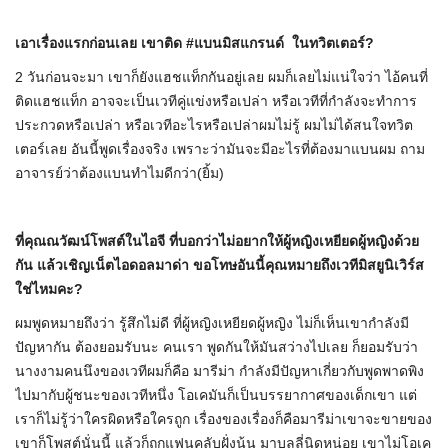
เอาเรื่องแรกก่อนเลย เขาติด
#
แบนมิสแกรนด์ ในทวิตเตอร์
?
2 วันก่อนจะมา เขาก็ยังแฮชแท็กกันอยู่เลย ผมก็เลยไม่แน่ใจว่า ไอ้คนที่
ติดแฮชแท็ก อาจจะเป็นเวทีคู่แข่งหรือเปล่า หรือเวทีที่กำลังจะทำการ
ประกวดหรือเปล่า หรือเวทีอะไรหรือเปล่าผมไม่รู้ ผมไม่ได้สนใจทวิต
เตอร์เลย อันนี้พูดเรื่องจริง เพราะว่ามันจะมีอะไรที่ต้องมาแบนผม ถาม
อาจารย์ว่าต้องแบนทำไมดีกว่า(ยิ้ม)
ที่คุณณวัฒน์โพสต์ในไอจี ที่บอกว่าไม่อยากให้ผู้หญิงเหยียดผู้หญิงด้วย
กัน แล้วเชิญเน็ตไอดอลมาด่า ขอโทษอันนี้คุณหมายถึงเวทีมิสยูนิเวิร์ส
ใช่ไหมคะ
?
ผมพูดหมายถึงว่า รู้สึกไม่ดี ที่ผู้หญิงเหยียดผู้หญิง ไม่ก็เห็นเขากำลังมี
ปัญหากัน ต้องยอมรับนะ คนเรา พูดกันให้มันสว่างไปเลย ก็ยอมรับว่า
นางงามคนนึงของเวทีผมก็คือ มารีม่า กำลังมีปัญหาเกี่ยวกับพูดพาดพิง
ไปมากับผู้ชนะของเวทีหนึ่ง โอเคมันก็เป็นบรรยากาศของเด็กเขา แต่
เราก็ไม่รู้ว่าใครผิดหรือใครถูก เรื่องของเรื่องก็คือมารีม่าเขาจะขายของ
เขาก็โพสต์นั่นนี้ แล้วก็ถูกแฟนคลับฝั่งนู้น มาบูลลี่นิดหน่อย เขาไม่โอเค