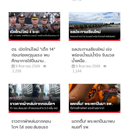
ตร. เปิดไทม์ไลน์ "เด็ก 14"
ชลประทานเชียงใหม่ เร่ง
ก่อนก่อเหตุรุนแรง พบ
พร่องน้ำแม่น้ำปิง รับมวล
ศึกษาการใช้ปืนนาน...
น้ำเหนือ...
9 สิงหาคม 2569
9 สิงหาคม 2569
2,258
1,144
ราวตากผ้าหล่นจากคอน
แตกตื่น! พระพกปืนมาพบ
โดฯ ใส่ จยย.ล้มชนรถ
หมอที่ รพ.