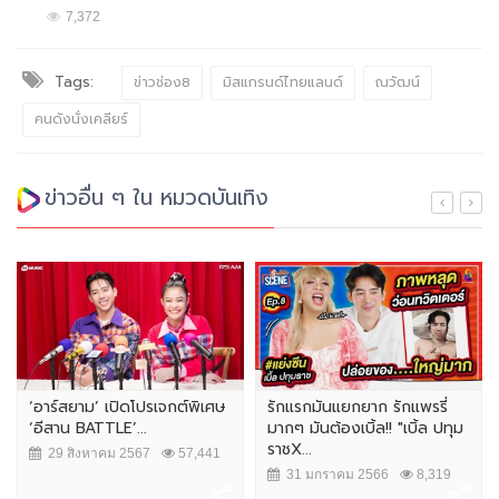
7,372
Tags:
ข่าวช่อง8
มิสแกรนด์ไทยแลนด์
ณวัฒน์
คนดังนั่งเคลียร์
ข่าวอื่น ๆ ใน หมวดบันเทิง
‘อาร์สยาม’ เปิดโปรเจกต์พิเศษ
รักแรกมันแยกยาก รักแพรรี่
‘อีสาน BATTLE’...
มากๆ มันต้องเบิ้ล!! "เบิ้ล ปทุม
ราชX...
29 สิงหาคม 2567
57,441
31 มกราคม 2566
8,319