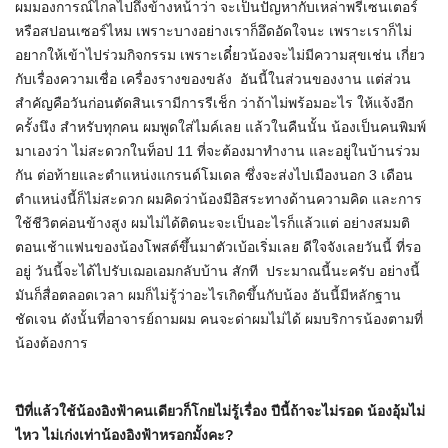
ผมมองการณ์ไกลไปถึงข้างหน้าว่า จะเป็นปัญหากับเหล่าพรีเซนเตอร์
หรือสปอนเซอร์ไหม เพราะบางอย่างเราก็อึดอัดใจนะ เพราะเราก็ไม่
อยากให้เข้าไปร่วมกิจกรรม เพราะเดี๋ยวน้องจะไม่มีความสุขเช่น เกี่ยว
กับเรื่องความเชื่อ เครื่องรางของขลัง อันนี้ในส่วนของงาน แต่ส่วน
สำคัญคือวันก่อนตัดสินเรามีการรีเช็ก ว่าถ้าไม่พร้อมอะไร ให้แจ้งอีก
ครั้งนึง สำหรับทุกคน ผมพูดใส่ไมค์เลย แล้วในคืนนั้น น้องเป็นคนพิมพ์
มาเองว่า ไม่สะดวกในท็อป 11 ที่จะต้องมาทำงาน และอยู่ในบ้านร่วม
กัน ต่อท้ายและตำแหน่งแกรนด์โมเดล ซึ่งจะส่งไปเมืองนอก 3 เดือน
ตำแหน่งนี้ก็ไม่สะดวก ผมคิดว่าน้องมีอิสระทางด้านความคิด และการ
ใช้ชีวิตค่อนข้างสูง ผมไม่ได้ติดนะจะเป็นอะไรก็แล้วแต่ อย่างสมมติ
ตอนเช้าแฟนของน้องโพสต์ขึ้นมาตัวเบ้อเริ่มเลย ดีใจจังเลยวันนี้ ที่รอ
อยู่ วันนี้จะได้ไปรับเฌอเอมกลับบ้าน สักที ประมาณนี้นะครับ อย่างนี้
มันก็สื่อตลอดเวลา ผมก็ไม่รู้ว่าอะไรเกิดขึ้นกับน้อง อันนี้มีหลักฐาน
ชัดเจน ดังนั้นที่อาจารย์ถามผม คนจะด่าผมไม่ได้ ผมบริการน้องตามที่
น้องต้องการ
ปีที่แล้วใช้น้องอิงฟ้าคนเดียวก็โกยไม่รู้เรื่อง ปีนี้ถ้าจะไม่รอด น้องอุ้มไม่
ไหว ไม่เก่งเท่าน้องอิงฟ้าหรอกมั้งคะ
?