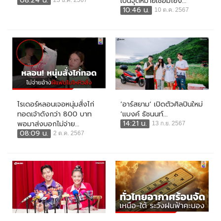
08:24 น.
เป็นจุดหมายเชื่อมโยง...
23 ธ.ค. 2567
10:46 น.
10 ต.ค. 2567
ไรเดอร์หลอนเจอหนุ่มสั่งไก่
‘อาร์สยาม’ เปิดตัวศิลปินใหม่
ทอดเจ้าดังกว่า 800 บาท
‘แบงค์ ธัชนนท์...
14:21 น.
พอมาส่งบอกไม่จ่าย...
13 ก.ย. 2567
08:09 น.
2 ต.ค. 2567