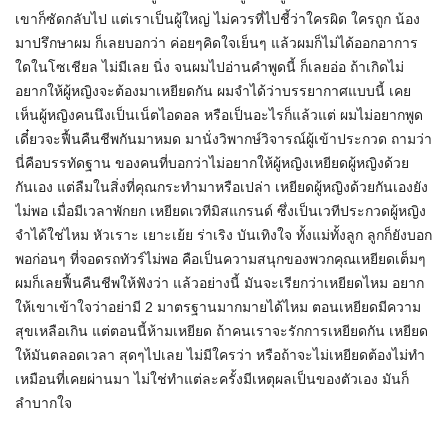
เขาก็ซัดกลับไป แต่เราเป็นผู้ใหญ่ ไม่ควรที่ไปชี้ว่าใครผิด ใครถูก น้อง
มาปรึกษาผม ก็เลยบอกว่า ค่อยๆคิดใจเย็นๆ แล้วผมก็ไม่ได้ออกอาการ
ใดในโซเชียล ไม่มีเลย นิ่ง จนผมไปอ่านคำพูดนี้ ก็เลยอ่อ ถ้าเกิดไม่
อยากให้ผู้หญิงจะต้องมาเหยียดกัน ผมจำได้ว่าบรรยากาศแบบนี้ เคย
เห็นผู้หญิงคนนึงเป็นเน็ตไอดอล หรือเป็นอะไรก็แล้วแต่ ผมไม่อยากพูด
เดี๋ยวจะฟื้นคืนชีพกันมาหมด มานั่งวิพากษ์วิจารณ์ผู้เข้าประกวด ถามว่า
นี่คือบรรทัดฐาน ของคนที่บอกว่าไม่อยากให้ผู้หญิงเหยียดผู้หญิงด้วย
กันเอง แต่ลืมในสิ่งที่คุณกระทำมาหรือเปล่า เหยียดผู้หญิงด้วยกันเองยัง
ไม่พอ เมื่อมีเวลาพักยก เหยียดเวทีมิสแกรนด์ ซึ่งเป็นเวทีประกวดผู้หญิง
จำได้ใช่ไหม หัวเราะ เยาะเย้ย ร่าเริง บันเทิงใจ ทั้งแม่ทั้งลูก ลูกก็ยังบอก
พอก่อนๆ ที่จอดรถทัวร์ไม่พอ คือเป็นความสนุกของพวกคุณเหยียดเต็มๆ
ผมก็เลยฟื้นคืนชีพให้ฟังว่า แล้วอย่างนี้ มันจะเรียกว่าเหยียดไหม อยาก
ให้เขาเข้าใจว่าอย่ามี 2 มาตรฐานมากมายได้ไหม ตอนเหยียดมีความ
สุขเหลือเกิน แต่ตอนนี้ห้ามเหยียด ถ้าคนเราจะรักการเหยียดกัน เหยียด
ให้มันตลอดเวลา สุดๆไปเลย ไม่มีใครว่า หรือถ้าจะไม่เหยียดต้องไม่ทำ
เหมือนที่เคยผ่านมา ไม่ใช่ทำแต่ละครั้งมีเหตุผลเป็นของตัวเอง มันก็
ลำบากใจ