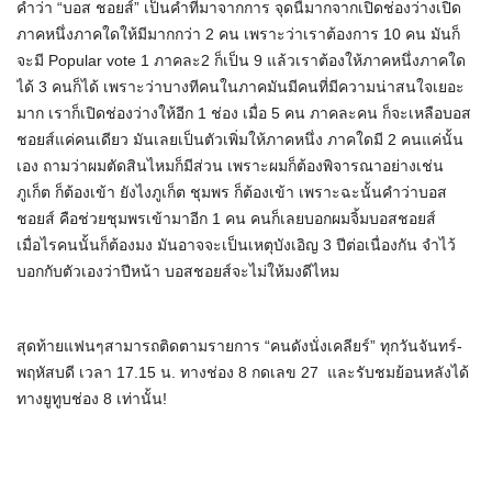
คำว่า “บอส ชอยส์” เป็นคำที่มาจากการ จุดนี้มากจากเปิดช่องว่างเปิด
ภาคหนึ่งภาคใดให้มีมากกว่า 2 คน เพราะว่าเราต้องการ 10 คน มันก็
จะมี Popular vote 1 ภาคละ2 ก็เป็น 9 แล้วเราต้องให้ภาคหนึ่งภาคใด
ได้ 3 คนก็ได้ เพราะว่าบางทีคนในภาคมันมีคนที่มีความน่าสนใจเยอะ
มาก เราก็เปิดช่องว่างให้อีก 1 ช่อง เมื่อ 5 คน ภาคละคน ก็จะเหลือบอส
ชอยส์แค่คนเดียว มันเลยเป็นตัวเพิ่มให้ภาคหนึ่ง ภาคใดมี 2 คนแค่นั้น
เอง ถามว่าผมตัดสินไหมก็มีส่วน เพราะผมก็ต้องพิจารณาอย่างเช่น
ภูเก็ต ก็ต้องเข้า ยังไงภูเก็ต ชุมพร ก็ต้องเข้า เพราะฉะนั้นคำว่าบอส
ชอยส์ คือช่วยชุมพรเข้ามาอีก 1 คน คนก็เลยบอกผมจิ้มบอสชอยส์
เมื่อไรคนนั้นก็ต้องมง มันอาจจะเป็นเหตุบังเอิญ 3 ปีต่อเนื่องกัน จำไว้
บอกกับตัวเองว่าปีหน้า บอสชอยส์จะไม่ให้มงดีไหม
สุดท้ายแฟนๆสามารถติดตามรายการ “คนดังนั่งเคลียร์” ทุกวันจันทร์-
พฤหัสบดี เวลา 17.15 น. ทางช่อง 8 กดเลข 27 และรับชมย้อนหลังได้
ทางยูทูบช่อง 8 เท่านั้น!