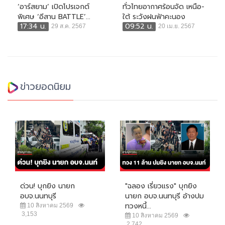
‘อาร์สยาม’ เปิดโปรเจกต์
ทั่วไทยอากาศร้อนจัด เหนือ-
พิเศษ ‘อีสาน BATTLE’...
ใต้ ระวังฝนฟ้าคะนอง
17:34 น.
09:52 น.
29 ส.ค. 2567
20 เม.ย. 2567
ข่าวยอดนิยม
ด่วน! บุกยิง นายก
"ฉลอง เรี่ยวแรง" บุกยิง
อบจ.นนทบุรี
นายก อบจ.นนทบุรี อ้างปม
ทวงหนี้...
10 สิงหาคม 2569
3,153
10 สิงหาคม 2569
2,742