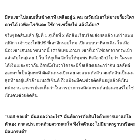
มีคนเขาไปแอบเห็นข้างเวที เหลืออยู่
2
คน ณวัฒน์เอาไพ่มาเขวี้ยงใคร
ควรได้ เวทีอะไรกันคะ ใช้การเขวี้ยงไพ่ แล้วได้มง
?
จริงๆตัดสินแล้ว อุ้มที่ 1 ภูเก็ตที่ 2 ตัดสินเรียบร้อยส่งผลแล้ว แต่ว่าแพม
เปมิกา เจ้าของไพ่ยิปซี พี่เอาอีกรอบไหม เปิดแบบนาทีฉุกเฉิน ในเมื่อ
น้องเขาเสนอมาขนาดนี้ เราก็แพมเอามา เขาก็เอาไพ่ออกจากกระเป๋า
แล้วสับใหญ่เลย 1 ใบ ให้ภูเก็ต อีกใบให้ชุมพร พี่เลือกอีก1ใบว่า ใครจะ
ได้เงินเยอะกว่ากัน อีกหนึ่งใบว่าใครจะมีชื่อเสียงเยอะกว่ากัน ผลลัพธ์
ออกมาก็เป็นอุ้มทุกที ตัดสินตรงเป๊ะเลย คะแนนตัดสิน ผมตัดสินเป็นคน
สุดท้ายอยู่แล้วล้านเปอร์เซ็นต์ ถึงแม้จะมีคนช่วยตัดสินอยู่แล้วที่เป็น
พนักงาน อาจารย์จะเห็นว่าในการประกวดมิสแกรนด์สปอนเซอร์ไม่ใช่
เป็นคนช่วยตัดสิน
“
บอส ชอยส์” มันแปลว่าอะไร
?
มันคือการตัดสินใจด้วยการเอาแต่ใจ
ตัวเอง ตกลงประกวดด้วยความสะใจ พึงใจตัวเอง ไม่มีมาตรฐานหรือคะ
มิสแกรนด์
?