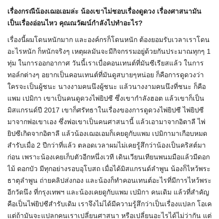
เรื่องกรณีน้องเฌอเอมล่ะ น้องเขาไม่ชอบเรื่องดูดวง เรื่องศาสนามัน
เป็นเรื่องอ่อนไหว คุณณวัฒน์กำลังไปทำอะไร
?
เรื่องนี้ผมโดนหนักมาก และองค์กรก็โดนหนัก ต้องยอมรับเวลาเราโดน
อะไรหนัก ก็หนักจริงๆ เหตุผลมันจะมีกิจกรรมอยู่ด้วยกันประมาณทุกๆ 1
ทุ่ม ในการออกอากาศ วันนี้เราเบื่อคอนเทนต์ที่มันซีเรียสแล้ว ในการ
ทอล์กต่างๆ อยากเป็นคอนเทนต์ที่มันดูสบายๆหน่อย ก็คือการดูดวงว่า
ใครจะเป็นผู้ชนะ นางงามคนนึงผู้ชนะ แล้วนางงามคนนึงที่ชนะ ก็คือ
แพม เปมิกา เขาเป็นคนดูดวงไพ่ยิปซี ซึ่งเขากำลังฮอต แล้วเขาก็เป็น
มิสแกรนด์ปี 2017 เขาก็ศรัทธาในเรื่องของการดูดวงไพ่ยิปซี ไพ่ยิปซี
มาจากพ่อเขาเอง ซึ่งพ่อเขาเป็นคนศาสนานี้ แล้วเอามาจากอิตาลี ไพ่
ยิปซีเกิดจากอิตาลี แล้วน้องเฌอเอมก็เคยดูกับแพม เปมิกามาเกือบหมด
สำรับเมื่อ 2 ปีกว่าที่แล้ว ตลอดเวลาผมไม่เคยรู้สึกว่าน้องเป็นคริสต์มา
ก่อน เพราะน้องเคยเก็บตัวอีกหนึ่งเวที เดินเวียนเทียนพนมมือแล้วมีดอก
ไม้ ดอกบัว มีทุกอย่างรอบอุโบสถ เมื่อได้มิสแกรนด์ลำพูน น้องก็ไหว้พระ
ธาตุลำพูน ถ่ายคลิปส่งกอง และน้องก็ทำคอนเทนต์อะไรที่มีการไหว้พระ
อีกวัดนึง ที่กรุงเทพฯ และน้องเคยดูกับแพม เปมิกา คนเดิม แล้วที่สำคัญ
คือเป็นไพ่ยิปซีสำรับเดิม เราจึงไม่ได้มีความรู้สึกว่าเป็นเรื่องแปลก โอเค
แต่ถ้ามันจะแปลกคนเราเปลี่ยนศาสนา หรือเปลี่ยนอะไรได้ไม่ว่ากัน แต่