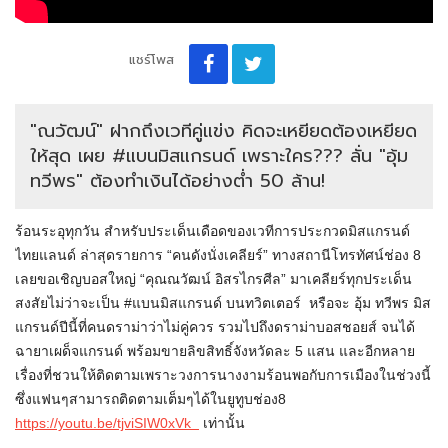
แชร์โพส
"ณวัฒน์" ฝากถึงเวทีคู่แข่ง คิดจะเหยียดต้องเหยียด
ให้สุด เผย #แบนมิสแกรนด์ เพราะใคร??? ลั่น "อุ้ม
ทวีพร" ต้องทำเงินได้อย่างต่ำ 50 ล้าน!
ร้อนระอุทุกวัน สำหรับประเด็นเดือดของเวทีการประกวดมิสแกรนด์
ไทยแลนด์ ล่าสุดรายการ “คนดังนั่งเคลียร์” ทางสถานีโทรทัศน์ช่อง 8
เลยขอเชิญบอสใหญ่ “คุณณวัฒน์ อิสรไกรศีล” มาเคลียร์ทุกประเด็น
สงสัยไม่ว่าจะเป็น #แบนมิสแกรนด์ บนทวิตเตอร์ หรือจะ อุ้ม ทวีพร มิส
แกรนด์ปีนี้ที่คนดราม่าว่าไม่คู่ควร รวมไปถึงดราม่าบอสชอยส์ จนได้
ฉายาเผด็จแกรนด์ พร้อมขายลิขสิทธิ์จังหวัดละ 5 แสน และอีกหลาย
เรื่องที่ชวนให้ติดตามเพราะวงการนางงามร้อนพอกับการเมืองในช่วงนี้
ซึ่งแฟนๆสามารถติดตามเต็มๆได้ในยูทูบช่อง8
https://youtu.be/tjviSIW0xVk
เท่านั้น