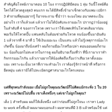
สำคัญคือโจทย์เรามาตอน 10 โมง การปฏิบัติมีตอน 1 ทุ่ม วันนี้โจทย์คือ
ใครได้โหวตสูงสุด3 คนแรก จะได้มีสิทธิ์เข้ามาเช็กดวงกับแพม เปมิกา
3 คำถามที่คุณอยากรู้ ก็อาจจะถาม ชี้นำว่า จะมงไหม อนาคตจะเป็น
อย่างไร เราก็แล้วแต่ แล้วเราไม่ได้บังคับจะถามอะไร ปรากฎว่าน้องอยู่
ในลำดับที่ 4 ของการโหวต เพราะเราใช้แพตเทิร์นโหวตเดิมมาก่อน
พอเริ่มให้โหวตปั๊บ แฟนคลับในด้อมช่วยกันโหวต จนน้องขึ้นมาอันดับ
1 แล้วจากที่ 4 มาที่ 1 ใช้เงินเยอะนะ เป็นแสน แล้วไม่รู้เหตุการณ์อะไร
เกิดขึ้น น้องมาถึงนั่งเศร้า ผมก็ถามมีอะไรหรือเปล่า ตอนออนผมก็ถาม
นะ น้องก็บอกไม่สะดวกในการดู ผมก็อธิบายเรื่องที่ว่า ที่นี่เรามาเราทำ
กิจกรรมอะไรกัน แล้วเราอยากให้น้องคิดถึงเรื่องว่าเสียเวลาตั้งเยอะ
แยะ เพราะฉะนั้นเวลาที่เราจะทำอะไร เราต้องรู้จักว่าหน้าที่ หรือการ
ยืดหยุ่น แต่เรามิได้ไปละเมิดกฎศาสนาอะไรใครเลยนะ
แต่ที่ทุกคนกำลังมอง เมื่อไม่ถูกใจคุณณวัฒน์ก็ไม่ติดแม้กระทั่ง
1
ใน
20
เพราะณวัฒน์ไม่ปลื้ม เขาเต็งหนึ่งๆ แต่เขาไม่ถูกใจคุณ
?
เต็ง 1 สำหรับผม ผมก็ให้เต็งหนึ่ง แต่ว่าก่อนที่ไม่ถูกใจนะ เราหา Lady
to work ครั้งที่แล้วผมมาผมบอกแล้ว ผมหาคนที่มี 3 B แล้วพร้อมใช้ แต่