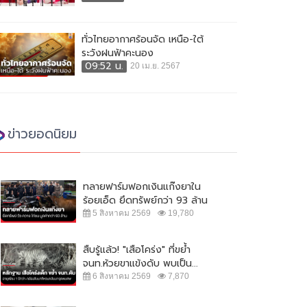
ทั่วไทยอากาศร้อนจัด เหนือ-ใต้
ระวังฝนฟ้าคะนอง
09:52 น.
20 เม.ย. 2567
ข่าวยอดนิยม
ทลายฟาร์มฟอกเงินแก๊งยาใน
ร้อยเอ็ด ยึดทรัพย์กว่า 93 ล้าน
5 สิงหาคม 2569
19,780
สืบรู้แล้ว! "เสือโคร่ง" ที่ขย้ำ
จนท.ห้วยขาแข้งดับ พบเป็น...
6 สิงหาคม 2569
7,870