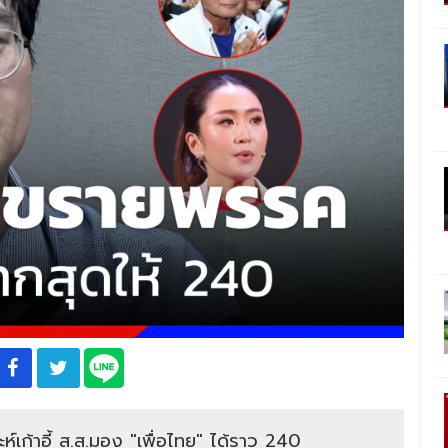
ะห์เก้าอี้ ส.ส.มอง "เพื่อไทย" ได้ราว 240