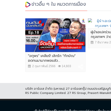
ข่าวอื่น ๆ ใน หมวดการเมือง
ผู้นำเอเปคร่ว
กรุงเทพฯ ว่
7 ธันวาคม 
"จตุพร" เคลียร์! เลิกรัก "ทักษิณ"
อดทนมามากพอแล้ว...
2 กุมภาพันธ์ 2566
14,603
บริษัท อาร์เอส จำกัด (มหาชน) 27 อาร์เอสกรุ๊ป ถนนประเสริฐมน
RS Public Company Limited. 27 RS Group, Prasert-Manuk
หน้าแรก
ละคร
ซีร