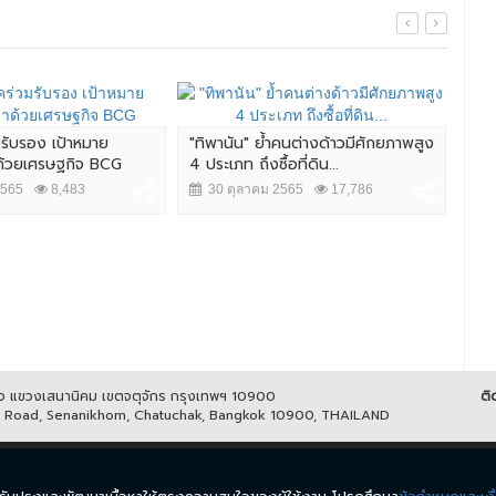
มรับรอง เป้าหมาย
"ทิพานัน" ย้ำคนต่างด้าวมีศักยภาพสูง
ศึก 
าด้วยเศรษฐกิจ BCG
4 ประเภท ถึงซื้อที่ดิน...
นัว
2565
8,483
30 ตุลาคม 2565
17,786
2
ูกิจ แขวงเสนานิคม เขตจตุจักร กรุงเทพฯ 10900
ติ
it Road, Senanikhom, Chatuchak, Bangkok 10900, THAILAND
ีส์
รายการ
ข่าว
ผังรายการ
วิดีโอย้อนหลัง
กิจกรรม
มีเ