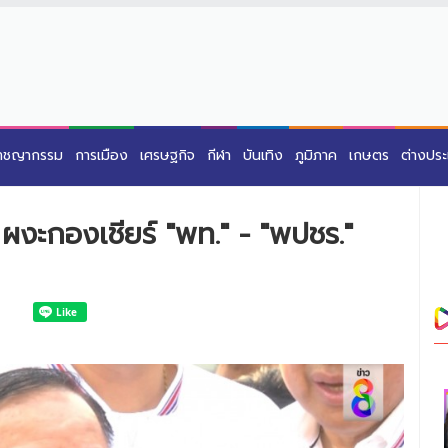
าชญากรรม
การเมือง
เศรษฐกิจ
กีฬา
บันเทิง
ภูมิภาค
เกษตร
ต่างปร
ผงะกองเชียร์ "พท." - "พปชร."