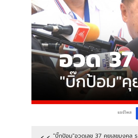
แชร์โพส
"บิ๊กป้อม"อวดเลข 37 คุยเลขมงคล ร