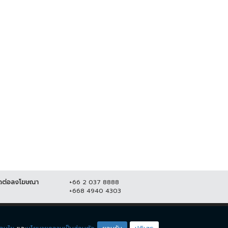
ปชป.-ภูมิใจไทย ยังไม่จบ !! ซัดกัน
"จตุพร" ปลุกมวลชน ออกมาชุมนุม
ปม ร่าง พรบ.กัญชา
ใหญ่ 23 ส.ค. เคานต์ดาวน์ ไล่...
5 กันยายน 2565
11,138
21 สิงหาคม 2565
20,628
ดต่อลงโฆษณา
+66 2 037 8888
+668 4940 4303
ดียโซน
ชมรายการสด