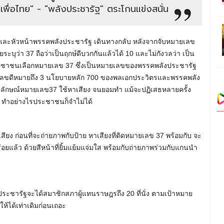
เพื่อไทย" - "พลังประชารัฐ" ตระโกนแข่งสนั่น
ีและหัวหน้าพรรคพลังประชารัฐ เดินทางกลับ หลังจากจับหมายเลข
บุว่า 37 ถือว่าเป็นฤกษ์ดีบวกกันแล้วได้ 10 และไม่กังวลว่า เป็น
ประชาชนเลือกหมายเลข 37 ซึ่งเป็นหมายเลขของพรรคพลังประชารัฐ
เป็นเลขดีหมายถึง 3 นโยบายหลัก 700 ของพลเอกประวิตรและพรรคพลัง
ัญลักษณ์หมายเลข37 ใช้หาเสียง จนยอมทำ แม้จะปฏิเสธหลายครั้ง
อก ทำอย่างไรประชาชนก็จำไม่ได้
สียง ก่อนที่จะถ่ายภาพกับป้าย หาเสียงที่ติดหมายเลข 37 พร้อมกับ จะ
้อยแล้ว ด้วยสีหน้าที่ยิ้มแย้มแจ่มใส พร้อมกับถ่ายภาพร่วมกับแกนนำ
ระชารัฐจะได้สมาชิกสภาผู้แทนราษฎรถึง 20 ที่นั่ง ตามเป้าหมาย
ให้ได้เท่าเดิมก่อนเถอะ