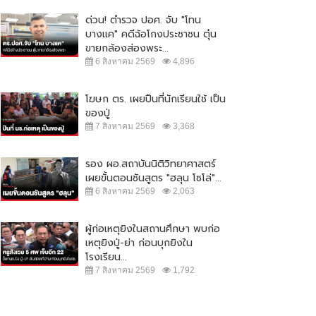
ด่วน! ตำรวจ ปอศ. จับ "โทน
บางแค" คดีฉ้อโกงประชาชน ตุ๋น
ขายกล้องส่องพระ...
6 สิงหาคม 2569
4,896
โฆษก ตร. เผยปืนที่นักเรียนใช้ เป็น
ของปู่
7 สิงหาคม 2569
3,368
รอง ผอ.สถาบันนิติวิทยาศาสตร์
เผยขั้นตอนชันสูตร "ฮลุน โซโล่"...
6 สิงหาคม 2569
2,063
ผู้ก่อเหตุยิงในสถานศึกษา พบก่อ
เหตุยิงปู่-ย่า ก่อนบุกยิงใน
โรงเรียน...
7 สิงหาคม 2569
1,792