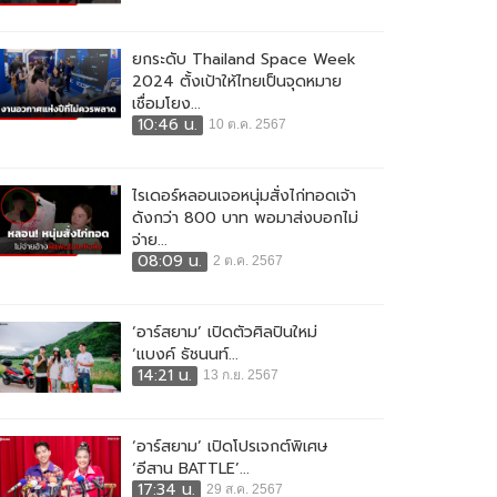
ยกระดับ Thailand Space Week
2024 ตั้งเป้าให้ไทยเป็นจุดหมาย
เชื่อมโยง...
10:46 น.
10 ต.ค. 2567
ไรเดอร์หลอนเจอหนุ่มสั่งไก่ทอดเจ้า
ดังกว่า 800 บาท พอมาส่งบอกไม่
จ่าย...
08:09 น.
2 ต.ค. 2567
‘อาร์สยาม’ เปิดตัวศิลปินใหม่
‘แบงค์ ธัชนนท์...
14:21 น.
13 ก.ย. 2567
‘อาร์สยาม’ เปิดโปรเจกต์พิเศษ
‘อีสาน BATTLE’...
17:34 น.
29 ส.ค. 2567