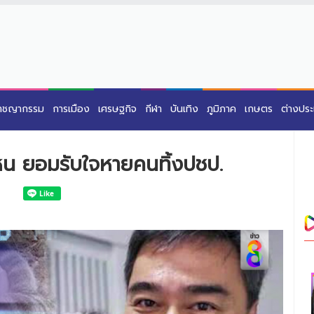
าชญากรรม
การเมือง
เศรษฐกิจ
กีฬา
บันเทิง
ภูมิภาค
เกษตร
ต่างปร
ปไหน ยอมรับใจหายคนทิ้งปชป.