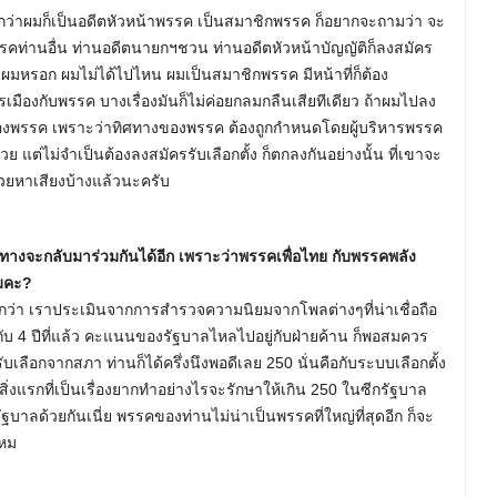
อกว่าผมก็เป็นอดีตหัวหน้าพรรค เป็นสมาชิกพรรค ก็อยากจะถามว่า จะ
รรคท่านอื่น ท่านอดีตนายกฯชวน ท่านอดีตหัวหน้าบัญญัติก็ลงสมัคร
ัวผมหรอก ผมไม่ได้ไปไหน ผมเป็นสมาชิกพรรค มีหน้าที่ก็ต้อง
มืองกับพรรค บางเรื่องมันก็ไม่ค่อยกลมกลืนเสียทีเดียว ถ้าผมไปลง
งของพรรค เพราะว่าทิศทางของพรรค ต้องถูกกำหนดโดยผู้บริหารพรรค
ย แต่ไม่จำเป็นต้องลงสมัครรับเลือกตั้ง ก็ตกลงกันอย่างนั้น ที่เขาจะ
ช่วยหาเสียงบ้างแล้วนะครับ
ีทางจะกลับมาร่วมกันได้อีก เพราะว่าพรรคเพื่อไทย กับพรรคพลัง
หมคะ?
งจากว่า เราประเมินจากการสำรวจความนิยมจากโพลต่างๆที่น่าเชื่อถือ
บกับ 4 ปีที่แล้ว คะแนนของรัฐบาลไหลไปอยู่กับฝ่ายค้าน ก็พอสมควร
้รับเลือกจากสภา ท่านก็ได้ครึ่งนึงพอดีเลย 250 นั่นคือกับระบบเลือกตั้ง
 สิ่งแรกที่เป็นเรื่องยากทำอย่างไรจะรักษาให้เกิน 250 ในซีกรัฐบาล
รัฐบาลด้วยกันเนี่ย พรรคของท่านไม่น่าเป็นพรรคที่ใหญ่ที่สุดอีก ก็จะ
ไหม