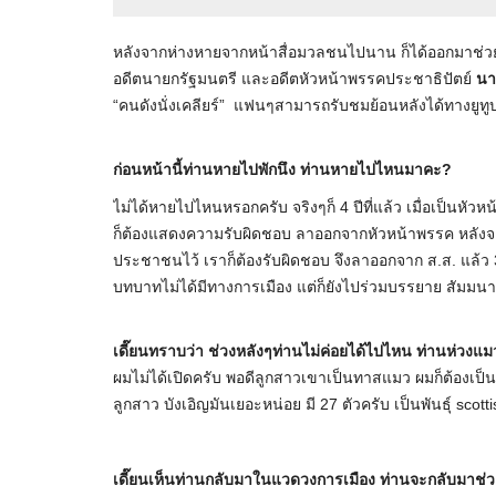
หลังจากห่างหายจากหน้าสื่อมวลชนไปนาน ก็ได้ออกมาช่วย
อดีตนายกรัฐมนตรี และอดีตหัวหน้าพรรคประชาธิปัตย์
นา
“คนดังนั่งเคลียร์” แฟนๆสามารถรับชมย้อนหลังได้ทางยูท
ก่อนหน้านี้ท่านหายไปพักนึง ท่านหายไปไหนมาคะ?
ไม่ได้หายไปไหนหรอกครับ จริงๆก็ 4 ปีที่แล้ว เมื่อเป็นหัว
ก็ต้องแสดงความรับผิดชอบ ลาออกจากหัวหน้าพรรค หลังจากนั
ประชาชนไว้ เราก็ต้องรับผิดชอบ จึงลาออกจาก ส.ส. แล้ว 3-4
บทบาทไม่ได้มีทางการเมือง แต่ก็ยังไปร่วมบรรยาย สัมมน
เดี๊ยนทราบว่า ช่วงหลังๆท่านไม่ค่อยได้ไปไหน ท่านห่วงแม
ผมไม่ได้เปิดครับ พอดีลูกสาวเขาเป็นทาสแมว ผมก็ต้องเป
ลูกสาว บังเอิญมันเยอะหน่อย มี 27 ตัวครับ เป็นพันธุ์ scottish 
เดี๊ยนเห็นท่านกลับมาในแวดวงการเมือง ท่านจะกลับมาช่