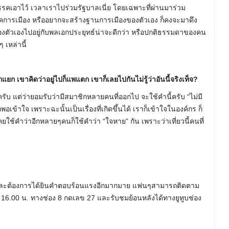
รรคเอาไว้ เวลาเราไปร่วมรัฐบาลเนี่ย โดยเฉพาะที่ผ่านมาร่วม
รคการเมือง หรืออยากจะสร้างฐานการเมืองของตัวเอง ก็คงจะมาดึง
ตัวเองไปอยู่กับพลเอกประยุทธ์น่าจะดีกว่า หรือปกติธรรมดาของคน
ๆ เหล่านี้
 เขาคิดว่าอยู่ไปก็แพแตก เขาก็เลยไปกันไม่รู้ว่าอันนี้จริงเท็จ?
ครับ แต่ว่ายอมรับว่ามีสมาชิกหลายคนที่ออกไป จะใช้คำนี้ครับ “ไม่มี
็พอเข้าใจ เพราะฉะนั้นเป็นเรื่องที่เกิดขึ้นได้ เราก็เข้าใจในองค์กร ก็
ช้คำว่าอีกหลายๆคนก็ใช้คำว่า “ใจหาย” กัน เพราะว่าเที่ยวนี้คนที่
ู้ และต้องการได้ยินคำตอบร้อนแรงอีกมากมาย แฟนๆสามารถติดตาม
วลา 16.00 น. ทางช่อง 8 กดเลข 27 และรับชมย้อนหลังได้ทางยูทูบช่อง