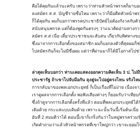
คือได้คุยกันแล้วนะครับ เพราะว่าท่านหัวหน้าพรรคก็มาบ
ลงสมัคร ส.ส. บัญชีรายชื่อไหม เพราะว่าก็มีอดีตหัวหน้าพ
ก็ได้คุยกัน ผมก็บอกว่าพรรคประชาธิปัตย์ไม่ต้องกังวลกับต
สนับสนุนพรรค แต่ก็ต้องพูดกันตรงๆ ว่าแนวคิดอ่านทางการเ
สมัคร ส.ส.เนี่ย เดี๋ยวประชาชนจะสับสน เกี่ยวกับทิศทา
ซึ่งมาจากการเลือกตั้งของสมาชิก ผมก็บอกลงตัวที่สุดผมก็ช่ว
ไปสมัครกันก็จะไม่มีชื่อผม แต่ว่าที่ผ่านมาก็ได้มีโอกาสไป
ล่าสุดเห็นบอกว่า ท่านเคยแสดงออกความคิดเห็น 3 ป. ไม่ม
ประชารัฐ ถ้าเขาไปจับมือกัน ลุงตู่จะไปอยู่ตรงไหน จริงไ
การกลับมาของพลเอกประยุทธ์ ก็เป็นเรื่องที่ไม่ง่าย เนื่อ
เราดูผลจากการเลือกตั้ง พอฟังเสียงต่างๆ ก็ยอมรับว่าเทีย
ซึ่งถ้าดูจากการเลือกตั้งครั้งที่แล้ว ตอนที่พลเอกประยุทธ์ได
เดิมด้วย กระแสแบบเดิมด้วย เพราะฉะนั้นวันนี้เริ่มต้นเนี่ย
อันที่ 2 สมมติว่าได้ ตอนนี้เขาก็เกร็งกันว่าในหมู่พรรคร่วม
เกิดคำถามว่าแล้วหัวหน้าพรรคที่เขาใหญ่กว่า เขาจะยอม