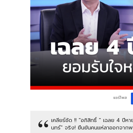
แชร์โพส
เคลียร์ชัด !! "อภิสิทธิ์ " เฉลย 4 ปี
นทร์" จริง! ยืนยันคนแห่ลาออกจากพ