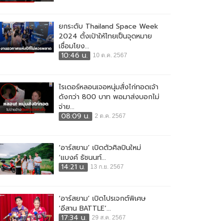
ยกระดับ Thailand Space Week
2024 ตั้งเป้าให้ไทยเป็นจุดหมาย
เชื่อมโยง...
10:46 น.
10 ต.ค. 2567
ไรเดอร์หลอนเจอหนุ่มสั่งไก่ทอดเจ้า
ดังกว่า 800 บาท พอมาส่งบอกไม่
จ่าย...
08:09 น.
2 ต.ค. 2567
‘อาร์สยาม’ เปิดตัวศิลปินใหม่
‘แบงค์ ธัชนนท์...
14:21 น.
13 ก.ย. 2567
‘อาร์สยาม’ เปิดโปรเจกต์พิเศษ
‘อีสาน BATTLE’...
17:34 น.
29 ส.ค. 2567