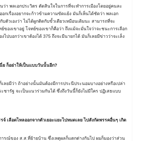
งเห็นว่า พลเอกประวิตร ตัดสินใจในการที่จะทำการเมืองโดยอยู่คนละ
ออกเรื่องอยากจะก้าวข้ามความขัดแย้ง มันก็เห็นได้ชัดว่า พลเอก
ตัวเองว่า ไม่ได้ผูกติดกับขั้วเดียวเหมือนเดิมนะ สามารถที่จะ
ย์ของเขาอยู่ โจทย์ของเขาก็คือว่า ถึงแม้จะมั่นใจว่าจะชนะการเลือก
มืองไปบอกว่าเขาต้องได้ 375 ถึงจะมีนายกได้ มันก็เลยมีข่าวว่าจะเล็ง
เนี่ย ก็อย่าให้เป็นแบบวันนั้นอีก?
ิดก็เลยมีว่า ถ้าอย่างนั้นมันต้องมีการประนีประนอมบางอย่างหรือเปล่า
ชารัฐ จะเป็นแนวร่วมกันได้ ซึ่งถึงวันนี้ก็ยังไม่มีใคร ปฏิเสธแบบ
รรจ์ เลือดไหลออกจากตัวเยอะแยะไปหมดเลย ไปสังกัดพรรคอื่นๆ เกิด
ฎการณ์ของ ส.ส.ที่ย้ายบ้าน ซึ่งเหตุผลก็แตกต่างกันไป ผมก็มองว่าส่วน