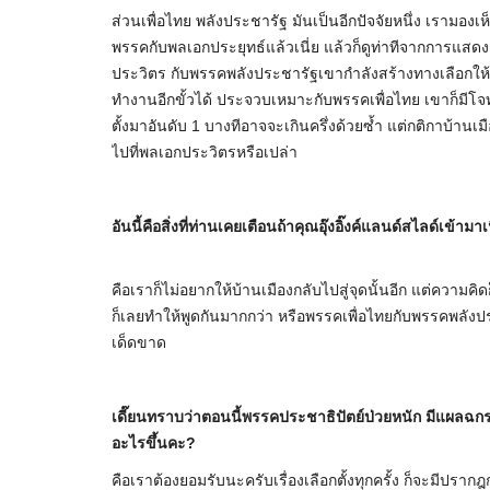
ส่วนเพื่อไทย พลังประชารัฐ มันเป็นอีกปัจจัยหนึ่ง เรามอ
พรรคกับพลเอกประยุทธ์แล้วเนี่ย แล้วก็ดูท่าทีจากการแสดง
ประวิตร กับพรรคพลังประชารัฐเขากำลังสร้างทางเลือกให้กับ
ทำงานอีกขั้วได้ ประจวบเหมาะกับพรรคเพื่อไทย เขาก็มีโจท
ตั้งมาอันดับ 1 บางทีอาจจะเกินครึ่งด้วยซ้ำ แต่กติกาบ้านเ
ไปที่พลเอกประวิตรหรือเปล่า
อันนี้คือสิ่งที่ท่านเคยเตือนถ้าคุณอุ๊งอิ๊งค์แลนด์สไลด์เข้ามา
คือเราก็ไม่อยากให้บ้านเมืองกลับไปสู่จุดนั้นอีก แต่ความค
ก็เลยทำให้พูดกันมากกว่า หรือพรรคเพื่อไทยกับพรรคพลังประ
เด็ดขาด
เดี๊ยนทราบว่าตอนนี้พรรคประชาธิปัตย์ป่วยหนัก มีแผลฉก
อะไรขึ้นคะ?
คือเราต้องยอมรับนะครับเรื่องเลือกตั้งทุกครั้ง ก็จะมีปราก