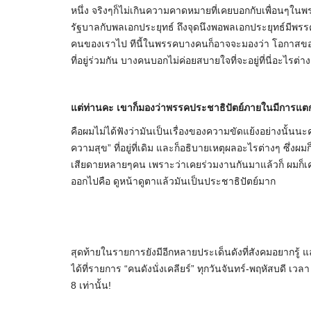
หนึ่ง จริงๆก็ไม่เกินความคาดหมายที่เคยบอกกับเพื่อนๆในพ
รัฐบาลกับพลเอกประยุทธ์ ถึงจุดนึงพอพลเอกประยุทธ์มีพร
คนของเราไป ทีนี้ในพรรคบางคนก็อาจจะมองว่า โอกาสของ
ที่อยู่ร่วมกัน บางคนบอกไม่ค่อยสบายใจที่จะอยู่ที่นี่อะไรต่าง
แต่ท่านคะ เขาก็มองว่าพรรคประชาธิปัตย์ภายในมีการแตกแยก
คือผมไม่ได้ฟังว่ามันเป็นเรื่องของความขัดแย้งอย่างนั้นนะ
ความสุข” ที่อยู่ที่เดิม และก็อธิบายเหตุผลอะไรต่างๆ ซึ่งผมก
เสียดายหลายๆคน เพราะว่าเคยร่วมงานกันมาแล้วก็ ผมก็เคยใ
ออกไปคือ ดูหน้าดูตาแล้วมันเป็นประชาธิปัตย์มาก
สุดท้ายในรายการยังมีอีกหลายประเด็นดังที่สังคมอยากร
ได้ที่รายการ “คนดังนั่งเคลียร์” ทุกวันจันทร์-พฤหัสบดี เ
8 เท่านั้น!