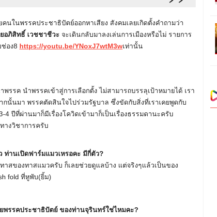
คนในพรรคประชาธิปัตย์ออกหาเสียง สังคมเลยเกิดตั้งคำถามว่า
ยอภิสิทธิ์ เวชชาชีวะ
จะเดินกลับมาลงเล่นการเมืองหรือไม่ รายการ
ูบช่อง8
https://youtu.be/YNoxJ7wtM3w
เท่านั้น
หน้าพรรค นำพรรคเข้าสู่การเลือกตั้ง ไม่สามารถบรรลุเป้าหมายได้ เรา
้นมา พรรคตัดสินใจไปร่วมรัฐบาล ซึ่งขัดกับสิ่งที่เราเคยพูดกับ
 ปีที่ผ่านมาก็มีเรื่องโควิดเข้ามาก็เป็นเรื่องธรรมดานะครับ
าทางวิชาการครับ
ว ท่านเปิดฟาร์มแมวเหรอคะ มีกี่ตัว?
็นทาสของทาสแมวครับ ก็เลยช่วยดูแลบ้าง แต่จริงๆแล้วเป็นของ
fold ที่หูพับ(ยิ้ม)
วยพรรคประชาธิปัตย์ ของท่านจุรินทร์ใช่ไหมคะ?