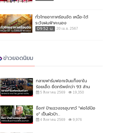
ทั่วไทยอากาศร้อนจัด เหนือ-ใต้
ระวังฝนฟ้าคะนอง
09:52 น.
20 เม.ย. 2567
ข่าวยอดนิยม
ทลายฟาร์มฟอกเงินแก๊งยาใน
ร้อยเอ็ด ยึดทรัพย์กว่า 93 ล้าน
5 สิงหาคม 2569
19,350
ช็อก! ป้าแฉวงจรอุบาทว์ "พ่อไอ้ป๋อ
ง" เป็นผัวป้า...
4 สิงหาคม 2569
9,976