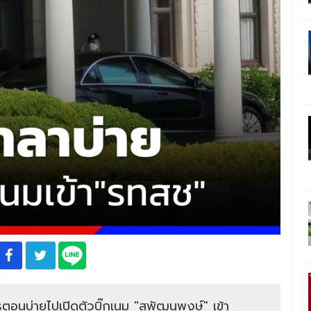
การตอนบ่ายไปเปิดตัวบิ๊กเนม "สุพัฒนพงษ์" เข้า