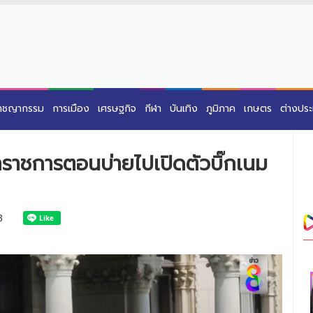
าชญากรรม
การเมือง
เศรษฐกิจ
กีฬา
บันเทิง
ภูมิภาค
เกษตร
ต่างปร
อนลาราชการตอนบ่ายไปเปิดตัวบิ๊กเนม
3