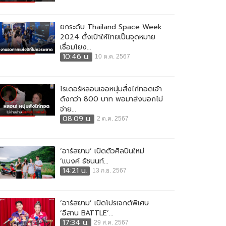
ยกระดับ Thailand Space Week
2024 ตั้งเป้าให้ไทยเป็นจุดหมาย
เชื่อมโยง...
10:46 น.
10 ต.ค. 2567
ไรเดอร์หลอนเจอหนุ่มสั่งไก่ทอดเจ้า
ดังกว่า 800 บาท พอมาส่งบอกไม่
จ่าย...
08:09 น.
2 ต.ค. 2567
‘อาร์สยาม’ เปิดตัวศิลปินใหม่
‘แบงค์ ธัชนนท์...
14:21 น.
13 ก.ย. 2567
‘อาร์สยาม’ เปิดโปรเจกต์พิเศษ
‘อีสาน BATTLE’...
17:34 น.
29 ส.ค. 2567