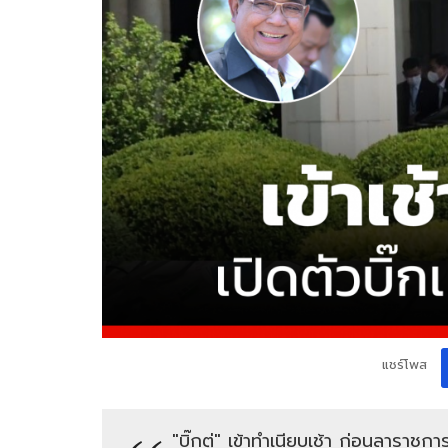
แชร์โพส
"บิ๊กตู่" เข้าทำเนียบเช้า ก่อนลาราช