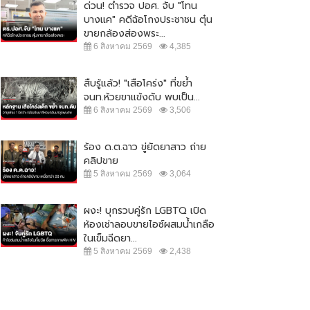
ด่วน! ตำรวจ ปอศ. จับ "โทน
บางแค" คดีฉ้อโกงประชาชน ตุ๋น
ขายกล้องส่องพระ...
6 สิงหาคม 2569
4,385
สืบรู้แล้ว! "เสือโคร่ง" ที่ขย้ำ
จนท.ห้วยขาแข้งดับ พบเป็น...
6 สิงหาคม 2569
3,506
ร้อง ด.ต.ฉาว ขู่ยัดยาสาว ถ่าย
คลิปขาย
5 สิงหาคม 2569
3,064
ผงะ! บุกรวบคู่รัก LGBTQ เปิด
ห้องเช่าลอบขายไอซ์ผสมน้ำเกลือ
ในเข็มฉีดยา...
5 สิงหาคม 2569
2,438
ปชป.-ภูมิใจไทย ยังไม่จบ !! ซัดกัน
"จตุพร" ปลุกมวลชน ออกมาชุมนุม