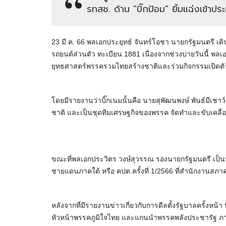
รทสช. ด้าน "บิ๊กป้อม" ยิ้มแฉ่งเข้าปร
23 มี.ค. 66 พลเอกประยุทธ์ จันทร์โอชา นายกรัฐมนตรี เดิ
รถยนต์ส่วนตัว ทะเบียน 1881 เนื่องจากช่วงบ่ายวันนี้ พ
ยุทธศาสตร์พรรครวมไทยสร้างชาติและร่วมกิจกรรมเปิดตัว
โดยมีรายงานว่าบิ๊กเนมนั้นคือ นายสุพัฒนพงษ์ พันธ์มีเ
ชาติ และเป็นชุดทีมเศรษฐกิจของพรรค จัดทำและขับเคล
ขณะที่พลเอกประวิตร วงษ์สุวรรณ รองนายกรัฐมนตรี เป
ชายแดนภาคใต้ หรือ คปต.ครั้งที่ 1/2566 ที่สำนักงานสภาคว
หลังจากที่มีรายงานข่าวเกี่ยวกับการดีลตั้งรัฐบาลครั้งห
หัวหน้าพรรคภูมิใจไทย และแกนนำพรรคพลังประชารัฐ ภายใต