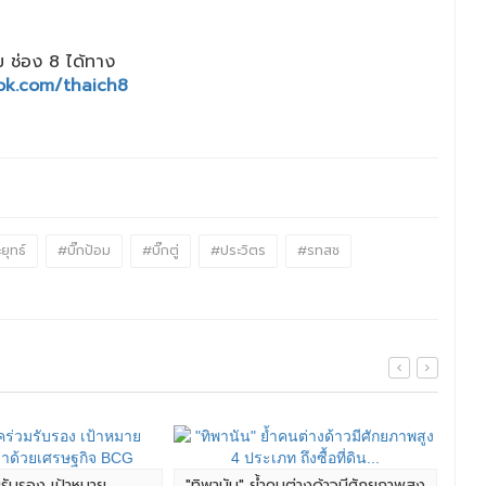
 ช่อง 8 ได้ทาง
ok.com/thaich8
ยุทธ์
#บิ๊กป้อม
#บิ๊กตู่
#ประวิตร
#รทสช
มรับรอง เป้าหมาย
"ทิพานัน" ย้ำคนต่างด้าวมีศักยภาพสูง
ศึก 