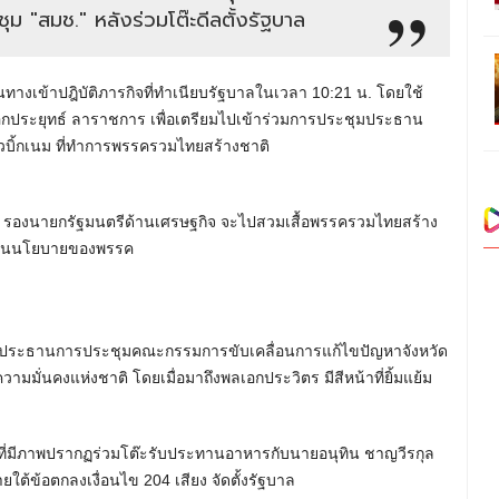
ะชุม "สมช." หลังร่วมโต๊ะดีลตั้งรัฐบาล
นทางเข้าปฎิบัติภารกิจที่ทำเนียบรัฐบาลในเวลา 10:21 น. โดยใช้
ลเอกประยุทธ์ ลาราชการ เพื่อเตรียมไปเข้าร่วมการประชุมประธาน
บิ้กเนม ที่ทำการพรรครวมไทยสร้างชาติ
ชาว์ รองนายกรัฐมนตรีด้านเศรษฐกิจ จะไปสวมเสื้อพรรครวมไทยสร้าง
ื่อนนโยบายของพรรค
็นประธานการประชุมคณะกรรมการขับเคลื่อนการแก้ไขปัญหาจังหวัด
ามมั่นคงแห่งชาติ โดยเมื่อมาถึงพลเอกประวิตร มีสีหน้าที่ยิ้มแย้ม
น้า ที่มีภาพปรากฏร่วมโต๊ะรับประทานอาหารกับนายอนุทิน ชาญวีรกุล
้ข้อตกลงเงื่อนไข 204 เสียง จัดตั้งรัฐบาล