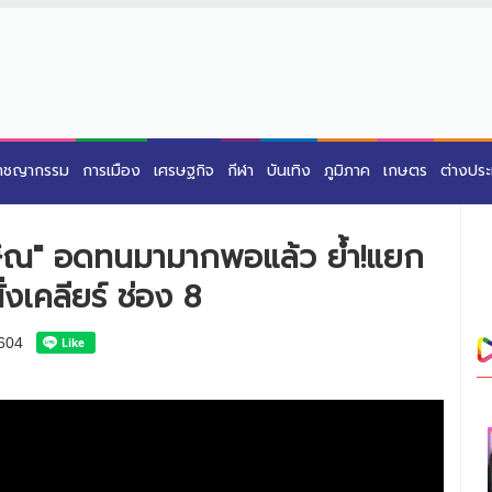
าชญากรรม
การเมือง
เศรษฐกิจ
กีฬา
บันเทิง
ภูมิภาค
เกษตร
ต่างปร
ทักษิณ" อดทนมามากพอแล้ว ย้ำ!แยก
่งเคลียร์ ช่อง 8
604