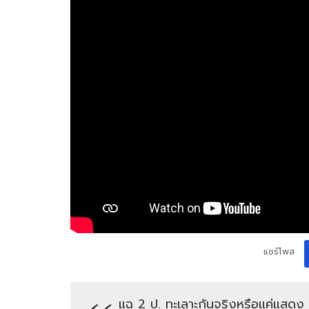
แชร์โพส
แฉ 2 ป. ทะเลาะกันจริงหรือแค่แสดง