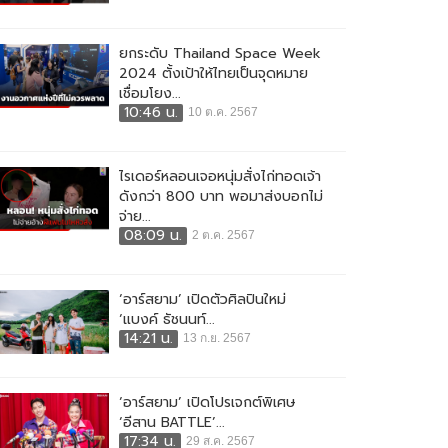
ยกระดับ Thailand Space Week
2024 ตั้งเป้าให้ไทยเป็นจุดหมาย
เชื่อมโยง...
10:46 น.
10 ต.ค. 2567
ไรเดอร์หลอนเจอหนุ่มสั่งไก่ทอดเจ้า
ดังกว่า 800 บาท พอมาส่งบอกไม่
จ่าย...
08:09 น.
2 ต.ค. 2567
‘อาร์สยาม’ เปิดตัวศิลปินใหม่
‘แบงค์ ธัชนนท์...
14:21 น.
13 ก.ย. 2567
‘อาร์สยาม’ เปิดโปรเจกต์พิเศษ
‘อีสาน BATTLE’...
17:34 น.
29 ส.ค. 2567