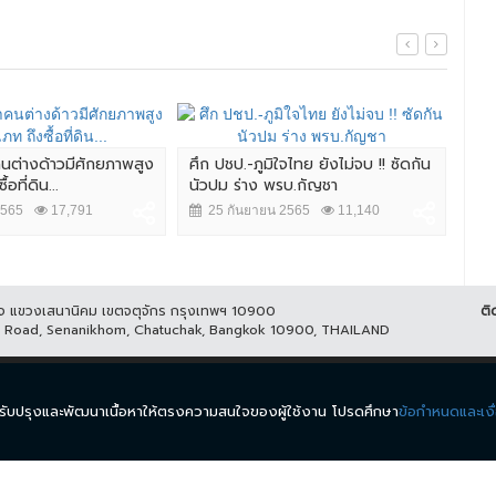
ำคนต่างด้าวมีศักยภาพสูง
ศึก ปชป.-ภูมิใจไทย ยังไม่จบ !! ซัดกัน
"จต
อที่ดิน...
นัวปม ร่าง พรบ.กัญชา
ใหญ่
2565
17,791
25 กันยายน 2565
11,140
2
ูกิจ แขวงเสนานิคม เขตจตุจักร กรุงเทพฯ 10900
ติ
it Road, Senanikhom, Chatuchak, Bangkok 10900, THAILAND
ีส์
รายการ
ข่าว
ผังรายการ
วิดีโอย้อนหลัง
กิจกรรม
มีเ
นำมาปรับปรุงและพัฒนาเนื้อหาให้ตรงความสนใจของผู้ใช้งาน โปรดศึกษา
ข้อกำหนดและเงื
.
ข้อกำหนดและเงื่อนไข
นโยบายความเป็นส่วนตัว