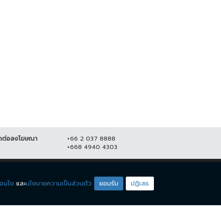
ุพร" ปลุกมวลชน ออกมาชุมนุม
ข้ามแดนไทย-ลาวคึกคัก! "จุรินทร์" ชง
 23 ส.ค. เคานต์ดาวน์ ไล่...
ต่อเปิดเพิ่มอีก 5 ด่าน...
1 สิงหาคม 2565
20,633
16 มิถุนายน 2565
12,998
ดต่อลงโฆษณา
+66 2 037 8888
+668 4940 4303
ดียโซน
ชมรายการสด
่อนไข
และ
นโยบายความเป็นส่วนตัว
ยอมรับ
ปฏิเสธ