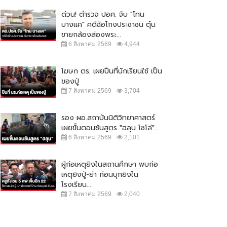
ด่วน! ตำรวจ ปอศ. จับ "โทน
บางแค" คดีฉ้อโกงประชาชน ตุ๋น
ขายกล้องส่องพระ...
6 สิงหาคม 2569
4,944
โฆษก ตร. เผยปืนที่นักเรียนใช้ เป็น
ของปู่
7 สิงหาคม 2569
3,704
รอง ผอ.สถาบันนิติวิทยาศาสตร์
เผยขั้นตอนชันสูตร "ฮลุน โซโล่"...
6 สิงหาคม 2569
2,101
ผู้ก่อเหตุยิงในสถานศึกษา พบก่อ
เหตุยิงปู่-ย่า ก่อนบุกยิงใน
โรงเรียน...
7 สิงหาคม 2569
2,040