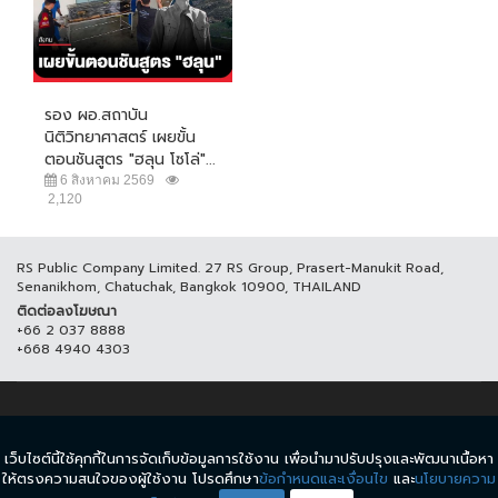
รอง ผอ.สถาบัน
นิติวิทยาศาสตร์ เผยขั้น
ตอนชันสูตร "ฮลุน โซโล่"...
6 สิงหาคม 2569
2,120
RS Public Company Limited. 27 RS Group, Prasert-Manukit Road,
Senanikhom, Chatuchak, Bangkok 10900, THAILAND
ติดต่อลงโฆษณา
+66 2 037 8888
+668 4940 4303
© COPYRIGHT 2017 THAICH8.COM, ALL RIGHT RESERVED.
เว็บไซต์นี้ใช้คุกกี้ในการจัดเก็บข้อมูลการใช้งาน เพื่อนำมาปรับปรุงและพัฒนาเนื้อหา
ข้อกำหนดและเงื่อนไข
นโยบายความเป็นส่วนตัว
ให้ตรงความสนใจของผู้ใช้งาน โปรดศึกษา
ข้อกำหนดและเงื่อนไข
และ
นโยบายความ