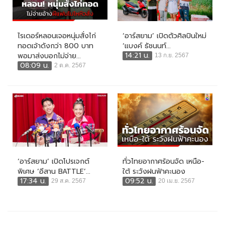
ไรเดอร์หลอนเจอหนุ่มสั่งไก่
‘อาร์สยาม’ เปิดตัวศิลปินใหม่
ทอดเจ้าดังกว่า 800 บาท
‘แบงค์ ธัชนนท์...
14:21 น.
พอมาส่งบอกไม่จ่าย...
13 ก.ย. 2567
08:09 น.
2 ต.ค. 2567
‘อาร์สยาม’ เปิดโปรเจกต์
ทั่วไทยอากาศร้อนจัด เหนือ-
พิเศษ ‘อีสาน BATTLE’...
ใต้ ระวังฝนฟ้าคะนอง
17:34 น.
09:52 น.
29 ส.ค. 2567
20 เม.ย. 2567