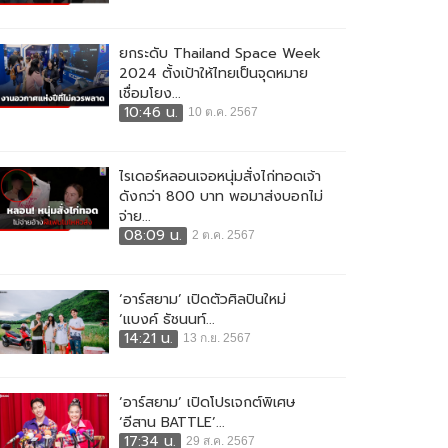
ยกระดับ Thailand Space Week
2024 ตั้งเป้าให้ไทยเป็นจุดหมาย
เชื่อมโยง...
10:46 น.
10 ต.ค. 2567
ไรเดอร์หลอนเจอหนุ่มสั่งไก่ทอดเจ้า
ดังกว่า 800 บาท พอมาส่งบอกไม่
จ่าย...
08:09 น.
2 ต.ค. 2567
‘อาร์สยาม’ เปิดตัวศิลปินใหม่
‘แบงค์ ธัชนนท์...
14:21 น.
13 ก.ย. 2567
‘อาร์สยาม’ เปิดโปรเจกต์พิเศษ
‘อีสาน BATTLE’...
17:34 น.
29 ส.ค. 2567