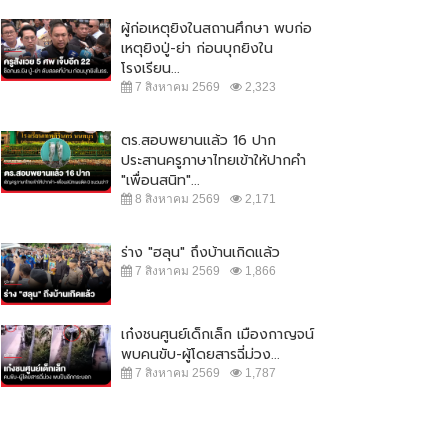
ผู้ก่อเหตุยิงในสถานศึกษา พบก่อ
เหตุยิงปู่-ย่า ก่อนบุกยิงใน
โรงเรียน...
7 สิงหาคม 2569
2,323
ตร.สอบพยานแล้ว 16 ปาก
ประสานครูภาษาไทยเข้าให้ปากคำ
"เพื่อนสนิท"...
8 สิงหาคม 2569
2,171
ร่าง "ฮลุน" ถึงบ้านเกิดแล้ว
7 สิงหาคม 2569
1,866
เก๋งชนศูนย์เด็กเล็ก เมืองกาญจน์
พบคนขับ-ผู้โดยสารฉี่ม่วง...
7 สิงหาคม 2569
1,787