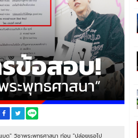
แบด" วิชาพระพุทธศาสนา ท่อน "ปล่อยเธอไป