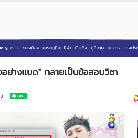
าชญากรรม
การเมือง
เศรษฐกิจ
กีฬา
บันเทิง
ภูมิภาค
เกษตร
ต่างปร
งอย่างแบด" กลายเป็นข้อสอบวิชา
73