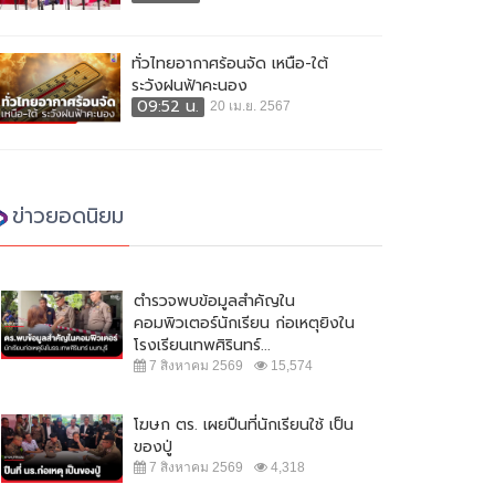
ทั่วไทยอากาศร้อนจัด เหนือ-ใต้
ระวังฝนฟ้าคะนอง
09:52 น.
20 เม.ย. 2567
ข่าวยอดนิยม
ตำรวจพบข้อมูลสำคัญใน
คอมพิวเตอร์นักเรียน ก่อเหตุยิงใน
โรงเรียนเทพศิรินทร์...
7 สิงหาคม 2569
15,574
โฆษก ตร. เผยปืนที่นักเรียนใช้ เป็น
ของปู่
7 สิงหาคม 2569
4,318