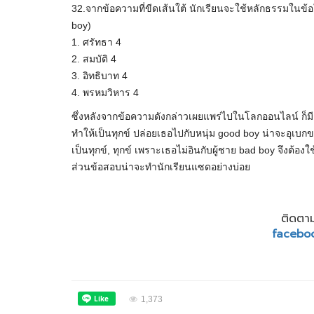
32.จากข้อความที่ขีดเส้นใต้ นักเรียนจะใช้หลักธรรมในข้
boy)
1. ศรัทธา 4
2. สมบัติ 4
3. อิทธิบาท 4
4. พรหมวิหาร 4
ซึ่งหลังจากข้อความดังกล่าวเผยแพร่ไปในโลกออนไลน์ ก็มีช
ทำให้เป็นทุกข์ ปล่อยเธอไปกับหนุ่ม good boy น่าจะอุเบกข
เป็นทุกข์, ทุกข์ เพราะเธอไม่อินกับผู้ชาย bad boy จึงต้
ส่วนข้อสอบน่าจะทำนักเรียนแซดอย่างบ่อย
ติดตาม
facebo
1,373