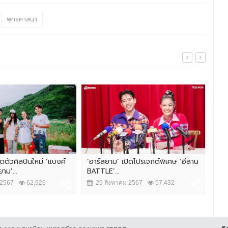
พุทธศาสนา
ิดตัวศิลปินใหม่ ‘แบงค์
‘อาร์สยาม’ เปิดโปรเจกต์พิเศษ ‘อีสาน
รัก
าม’...
BATTLE’...
ต้อง
 2567
62,926
29 สิงหาคม 2567
57,432
3