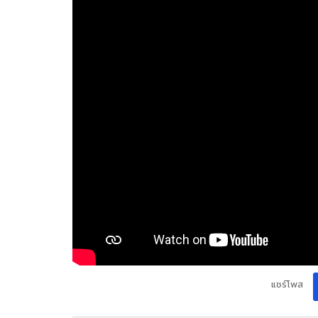
แชร์โพส