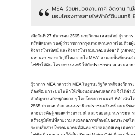
MEA ร่วมหน่วยงานภาคี จัดงาน "เ
มอบโครงการสายไฟฟ้าใต้ดินนนทรี 8
เมื่อวันที่ 27 ธันวาคม 2565 นายวิลาศ เฉลยสัตย์ ผู้ว่
ทรัพย์สมพล รองผู้ว่าราชการกรุงเทพมหานคร พร้อมด้วย
กิจการโทรทัศน์ และกิจการโทรคมนาคมแห่งชาติ (กสทช.)
มหานคร ของขวัญปีใหม่ จากใจ MEA” ส่งมอบพื้นที่ถนน
ไฟฟ้าใต้ดิน โครงการนนทรี ให้กับประชาชน ณ สวนสา
ผู้ว่าการ MEA กล่าวว่า MEA ในฐานะรัฐวิสาหกิจสังกัดกร
ต้องพัฒนาระบบไฟฟ้าให้เพียงพอมั่นคงปลอดภัย จึงได้ดำเ
สำคัญทางเศรษฐกิจต่าง ๆ โดยโครงการนนทรี ที่ดำเนินโครงกา
2565 ประกอบด้วย ถนนนราธิวาสราชนครินทร์ ถนนรัชดาภ
สาธุประดิษฐ์ ซอยสว่างอารมณ์ และซอยอนุมานราชธน ระย
สร้างภูมิทัศน์ที่สวยงาม ส่งผลต่อภาพลักษณ์ของประเทศไทย
ระบบสื่อสารโทรคมนาคมที่มั่นคง ช่วยลดอุบัติเหตุ เพิ่
ไฟฟ้าเมืองมหานครให้เป็น Smart Metro Grid ที่จะเปลี่ย