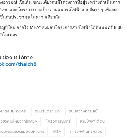
ารมณ์ เป็นต้น ขณะเดียวกันมีโครงการที่อยู่ระหว่างดำเนินการ
ิเษก และโครงการก่อสร้างตามแนวรถไฟฟ้าสายสีต่าง ๆ เพื่อลด
ดขึ้นกับประชาชนในคราวเดียวกัน
 ช่อง 8 ได้ทาง
ok.com/thaich8
่วนเฉลิมมหานคร
ถนนรัชดาภิเษก
ถนนสว่างอารมณ์
งขวัญปีใหม่จากใจMEA
โครงการนนทรี
สายไฟฟ้าใต้ดิน
นเพื่อวิถีชีวิตเมืองมหานคร
MEA
การไฟฟ้านครหลวง