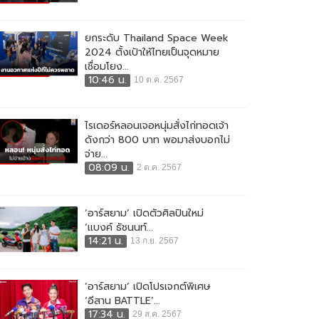
ยกระดับ Thailand Space Week
2024 ตั้งเป้าให้ไทยเป็นจุดหมาย
เชื่อมโยง...
10:46 น.
10 ต.ค. 2567
ไรเดอร์หลอนเจอหนุ่มสั่งไก่ทอดเจ้า
ดังกว่า 800 บาท พอมาส่งบอกไม่
จ่าย...
08:09 น.
2 ต.ค. 2567
‘อาร์สยาม’ เปิดตัวศิลปินใหม่
‘แบงค์ ธัชนนท์...
14:21 น.
13 ก.ย. 2567
‘อาร์สยาม’ เปิดโปรเจกต์พิเศษ
‘อีสาน BATTLE’...
17:34 น.
29 ส.ค. 2567