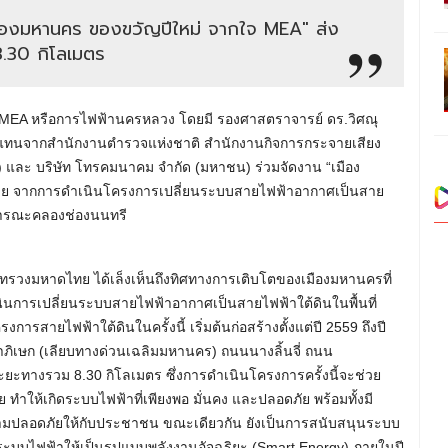
มืองมหานคร ของขวัญปีใหม่ จากใจ MEA" ส่ง
.30 กิโลเมตร
าการ MEA หรือการไฟฟ้านครหลวง โดยมี รองศาสตราจารย์ ดร.วิศณุ
ผู้แทนจากสำนักงานตำรวจแห่งชาติ สำนักงานกิจการกระจายเสียง
 และ บริษัท โทรคมนาคม จำกัด (มหาชน) ร่วมจัดงาน “เมือง
สวย จากการดำเนินโครงการเปลี่ยนระบบสายไฟฟ้าอากาศเป็นสาย
ธารณะคลองช่องนนทรี
ะทรวงมหาดไทย ได้เล็งเห็นถึงทิศทางการเติบโตของเมืองมหานครที่
นินการเปลี่ยนระบบสายไฟฟ้าอากาศเป็นสายไฟฟ้าใต้ดินในพื้นที่
รสายไฟฟ้าใต้ดินในครั้งนี้ เริ่มต้นก่อสร้างตั้งแต่ปี 2559 ถึงปี
ิเษก (เลียบทางด่วนเฉลิมมหานคร) ถนนนางลิ้นจี่ ถนน
ะทางรวม 8.30 กิโลเมตร ซึ่งการดำเนินโครงการครั้งนี้จะช่วย
 ทำให้เกิดระบบไฟฟ้าที่เพียงพอ มั่นคง และปลอดภัย พร้อมทั้งมี
มความปลอดภัยให้กับประชาชน ขณะเดียวกัน ยังเป็นการสนับสนุนระบบ
นระบบไฟฟ้าให้เป็นรูปแบบพลังงานอัจฉริยะ (Smart Energy) ภายในปี