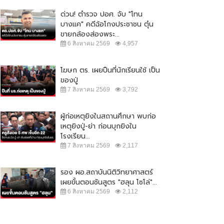
ด่วน! ตำรวจ ปอศ. จับ "โทน
บางแค" คดีฉ้อโกงประชาชน ตุ๋น
ขายกล้องส่องพระ...
6 สิงหาคม 2569
4,957
โฆษก ตร. เผยปืนที่นักเรียนใช้ เป็น
ของปู่
7 สิงหาคม 2569
3,792
ผู้ก่อเหตุยิงในสถานศึกษา พบก่อ
เหตุยิงปู่-ย่า ก่อนบุกยิงใน
โรงเรียน...
7 สิงหาคม 2569
2,117
รอง ผอ.สถาบันนิติวิทยาศาสตร์
เผยขั้นตอนชันสูตร "ฮลุน โซโล่"...
6 สิงหาคม 2569
2,112