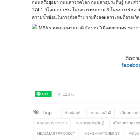
ถนนศรีอยุธยา ถนนสวรรคโลก ถนนสาธุประดิษฐ์ และสว่างอ
174.1 กิโลเมตร เช่น โครงการพระราม 3 โครงการรัชดาภ
ความซ้ำซ้อนในการก่อสร้าง รวมถึงลดผลกระทบที่อาจเกิ
ติดตาม
facebo
12,376
Tags:
ข่าวช่อง8
ถนนนางลิ้นจี่
เลียบทางด
ซอยอนุมานราชธน
ถนนสาธุประดิษฐ์
เมืองมหานครขอ
MEASMARTPROJECT
MEASMARTENERGY
พลังงา