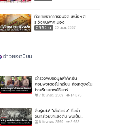
ทั่วไทยอากาศร้อนจัด เหนือ-ใต้
ระวังฝนฟ้าคะนอง
09:52 น.
20 เม.ย. 2567
ข่าวยอดนิยม
ตำรวจพบข้อมูลสำคัญใน
คอมพิวเตอร์นักเรียน ก่อเหตุยิงใน
โรงเรียนเทพศิรินทร์...
7 สิงหาคม 2569
14,875
สืบรู้แล้ว! "เสือโคร่ง" ที่ขย้ำ
จนท.ห้วยขาแข้งดับ พบเป็น...
6 สิงหาคม 2569
8,653