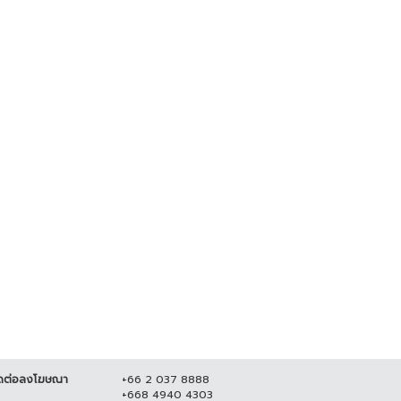
 โชว์นวัตกรรม EV Charger
วงจร ในงาน Motor Expo
22
 ธันวาคม 2565
9,969
ดต่อลงโฆษณา
+66 2 037 8888
+668 4940 4303