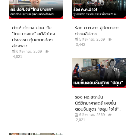
ด่วน! ตำรวจ ปอศ. จับ
ร้อง ด.ต.ฉาว ขู่ยัดยาสาว
"โทน บางแค" คดีฉ้อโกง
ถ่ายคลิปขาย
ประชาชน ตุ๋นขายกล้อง
5 สิงหาคม 2569
3,442
ส่องพระ...
6 สิงหาคม 2569
4,821
รอง ผอ.สถาบัน
นิติวิทยาศาสตร์ เผยขั้น
ตอนชันสูตร "ฮลุน โซโล่"...
6 สิงหาคม 2569
2,021