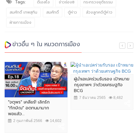
Tags:
ดีเอสไอ
ข่าวช่อง8
กระทรวงยุติธรรม
สมศักดิ์ เทพสุทิน
สมศักดิ์
ตู้ห่าว
ล้วงลูกคดีตู้ห่าว
ฝ่ายการเมือง
ข่าวอื่น ๆ ใน หมวดการเมือง
ผู้นำเอเปคร่วมรับรอง เป้าหมาย
กรุงเทพฯ ว่าด้วยเศรษฐกิจ
BCG
7 ธันวาคม 2565
8,482
"จตุพร" เคลียร์! เลิกรัก
"ทักษิณ" อดทนมามาก
พอแล้ว...
2 กุมภาพันธ์ 2566
14,602