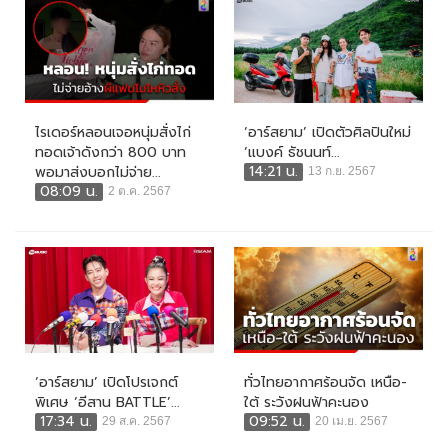
ไรเดอร์หลอนเจอหนุ่มสั่งไก่
‘อาร์สยาม’ เปิดตัวศิลปินใหม่
ทอดเจ้าดังกว่า 800 บาท
‘แบงค์ ธัชนนท์...
14:21 น.
พอมาส่งบอกไม่จ่าย...
13 ก.ย. 2567
08:09 น.
2 ต.ค. 2567
‘อาร์สยาม’ เปิดโปรเจกต์
ทั่วไทยอากาศร้อนจัด เหนือ-
พิเศษ ‘อีสาน BATTLE’...
ใต้ ระวังฝนฟ้าคะนอง
17:34 น.
09:52 น.
29 ส.ค. 2567
20 เม.ย. 2567