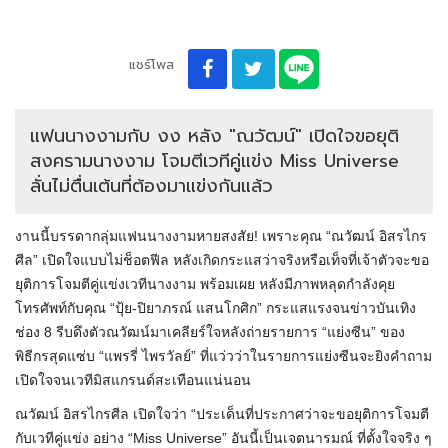
แชร์โพส
แฟนนางงามกับ งง หลัง "ณวัฒน์" เปิดใจขอยุติ
สงครามนางงาม โจมตีเวทีคู่แข่ง Miss Universe
ลั่นไม่ตื่นเต้นที่ต้องมาแข่งกันแล้ว
งานนี้บรรดากลุ่มแฟนนางงามหายสงสัย! เพราะคุณ “ณวัฒน์ อิสรไกร
ศีล” เปิดใจแบบไม่ช็อตฟีล หลังเกิดกระแสว่าจริงหรือเท็จที่เจ้าตัวจะขอ
ยุติการโจมตีคู่แข่งเวทีนางงาม พร้อมเผย หลังมีภาพหลุดกำลังคุย
โทรศัพท์กับคุณ “ปุ้ย-ปิยาภรณ์ แสนโกศิก” กระแสแรงจนข่าวบันเทิง
ช่อง 8 รีบดึงตัวณวัฒน์มาเคลียร์ใจหลังถ่ายรายการ “แย่งซีน” ของ
พิธีกรสุดแซ่บ “แพรรี่ ไพรวัลย์” ที่แว่วว่าในรายการแย่งซีนจะยิงคำถาม
เปิดใจจนเวทีมิสแกรนด์สะเทือนแน่นอน
ณวัฒน์ อิสรไกรศีล เปิดใจว่า “ประเด็นที่ประกาศว่าจะขอยุติการโจมตี
กับเวทีคู่แข่ง อย่าง “Miss Universe” อันนี้เป็นเจตนารมณ์ ที่ตั้งใจจริง ๆ