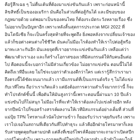
คือรู้สึกเฉย ๆ ไม่ตื่นเต้นที่ต้องมาแข่งขันกันแล้ว เพราะก่อนหน้านี้
ลิขสิทธิ์เป็นของอเมริกา มันคือในส่วนที่ต่อสู้กันได้ และมีขอบของ
กฎหมายด้วย แต่พอมาเป็นของคนไทย ก็ต้องระมัดระวังหลายเรื่อง ซึ่ง
ไม่อยากเป็นปัญหาอีก เพราะหลังสิ้นสุดการประกวด MGI 2022 ที่
อินโดนีเซีย ก็จะเป็นครั้งสุดท้ายที่จะพูดถึง ยิ่งพอหลังจากเปลี่ยนเจ้าของ
แล้วก็ขอต่างคนต่างใช้ชีวิต มันคงไม่มีอะไรต้องทำให้เราไปต่อสู้หรือ
มาทะเลาะกันอีก มันเลยจุดที่เราอยากจะแข่งขันกันแล้ว เหลือแค่ว่า
พัฒนาตัวเราเอง และก็สร้างโอกาสของเวทีมิสแกรนด์ให้กับคนอื่นต่อ
ไป คือตอนนี้จะบอกว่าไม่มีส่วนเกี่ยวข้อง ไม่อยากแข่งขัน ตอนนี้ไม่ได้
คิดถึงเวทีอื่นเลย ไม่ใช่จะบอกว่าตัวเองดีกว่าใคร แต่เรารู้สึกว่าเรามา
ถึงตรงนี้ได้ชัดเจนมากแล้ว เรามีแกรนด์ที่เป็นแกรนด์จริง ๆ ไม่ได้แข่ง
กับเวทีไหน ถือว่าเราเกิดแล้ว แต่ยังต้องการความสำเร็จมากกว่านี้ ก็จะ
ทำโปรดักต์ชิ้นนี้ เพื่อดันให้มันสูงกว่านี้เพราะตอนนี้ผ่านมา 10 ปีแล้ว
แข่งขันไปก็ไม่สนุก ไม่มีอะไรที่จะทำให้เราต้องลงไปแข่งด้วยอีก หลัง
จากปีหน้าไปก็ขอสร้างสรรค์ผลงานให้เวทีมิสแกรนด์อย่างเต็มที่ ส่วนที่
แม่ปุ้ย TPN โทรหาแล้วนัดไปทานข้าว ก็ยอมรับว่าเราคุยกันจริง เพราะ
เราไปเจอในสถานที่เดียวกันที่ไปทำธุระ แล้วคืออีกฝ่ายโทรมาหาก็เลย
รับสายพูดคุยกันตามปกติ แต่สิ่งที่เซอร์ไพรส์คืออยากจะถามว่าเปิดสปีก
เกอร์โฟนทำไม เพราะการคุยกับผู้ใหญ่มันไม่ควรทำ แล้วทำไมคนใกล้