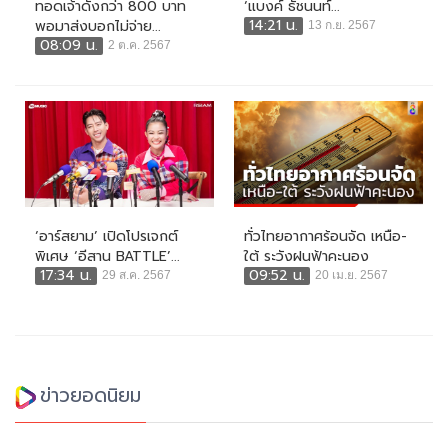
ทอดเจ้าดังกว่า 800 บาท
‘แบงค์ ธัชนนท์...
14:21 น.
พอมาส่งบอกไม่จ่าย...
13 ก.ย. 2567
08:09 น.
2 ต.ค. 2567
‘อาร์สยาม’ เปิดโปรเจกต์
ทั่วไทยอากาศร้อนจัด เหนือ-
พิเศษ ‘อีสาน BATTLE’...
ใต้ ระวังฝนฟ้าคะนอง
17:34 น.
09:52 น.
29 ส.ค. 2567
20 เม.ย. 2567
ข่าวยอดนิยม