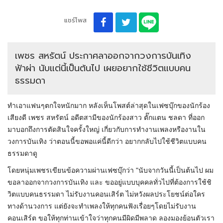
แชร์โพส
เพชร สหรัตน์ ประกาศลาออกจากวงการบันเทิง
ฟ้าผ่า นับแต่นี้เป็นต้นไป เผยอยากใช้ชีวิตแบบคน
ธรรมดา
ทำเอาแฟนๆตกใจหนักมาก หลังเห็นโพสต์ล่าสุดในเฟซบุ๊กของนักร้อง
เสียงดี เพชร สหรัตน์ อดีตสามีของนักร้องสาว ตั๊กแตน ชลดา ที่ออก
มาบอกถึงการตัดสินใจครั้งใหญ่ เกี่ยวกับการทำงานเพลงหรืองานใน
วงการบันเทิง ว่าตอนนี้ขอพอแค่นี้ดีกว่า อยากกลับไปใช้ชีวิตแบบคน
ธรรมดาดู
โดยหนุ่มเพชรเขียนข้อความผ่านเฟซบุ๊กว่า "นับจากวันนี้เป็นต้นไป ผม
ขอลาออกจากวงการบันเทิง และ ขออยู่แบบบุคคลทั่วไปที่ต้องการใช้ชิ
วิตแบบคนธรรมดา ไม่รับงานคอนเสิร์ต ไม่หวังผลประโยชน์ต่อใคร
ทางด้านวงการ แต่ยังจะทำเพลงให้ทุกคนฟังเรื่อยๆโดยไม่รับงาน
คอนเสิร์ต ขอให้ทุกท่านเข้าใจว่าทุกคนมีผิดมีพลาด ลองมองย้อนตัวเรา