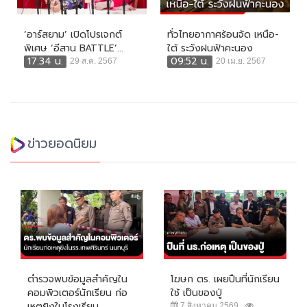
‘อาร์สยาม’ เปิดโปรเจกต์
ทั่วไทยอากาศร้อนจัด เหนือ-
พิเศษ ‘อีสาน BATTLE’...
ใต้ ระวังฝนฟ้าคะนอง
17:34 น.
09:52 น.
29 ส.ค. 2567
20 เม.ย. 2567
ข่าวยอดนิยม
ตำรวจพบข้อมูลสำคัญใน
โฆษก ตร. เผยปืนที่นักเรียน
คอมพิวเตอร์นักเรียน ก่อ
ใช้ เป็นของปู่
เหตุยิงในโรงเรียน
7 สิงหาคม 2569