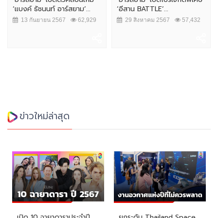
‘แบงค์ ธัชนนท์ อาร์สยาม’...
‘อีสาน BATTLE’...
13 กันยายน 2567
62,929
29 สิงหาคม 2567
57,432
ข่าวใหม่ล่าสุด
เปิด 10 ฉายาดาราประจำปี
ยกระดับ Thailand Space