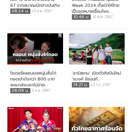
67 จากสมาคมนักข่าวบันเทิง
Week 2024 ตั้งเป้าให้ไทย
08:24 น.
เป็นจุดหมายเชื่อมโยง...
23 ธ.ค. 2567
10:46 น.
10 ต.ค. 2567
ไรเดอร์หลอนเจอหนุ่มสั่งไก่
‘อาร์สยาม’ เปิดตัวศิลปินใหม่
ทอดเจ้าดังกว่า 800 บาท
‘แบงค์ ธัชนนท์...
14:21 น.
พอมาส่งบอกไม่จ่าย...
13 ก.ย. 2567
08:09 น.
2 ต.ค. 2567