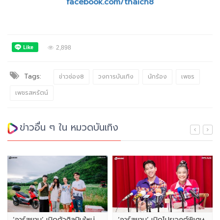
facebook.com/thaich8
2,898
Tags:
ข่าวช่อง8
วงการบันเทิง
นักร้อง
เพชร
เพชรสหรัตน์
ข่าวอื่น ๆ ใน หมวดบันเทิง
‘อาร์สยาม’ เปิดตัวศิลปินใหม่
‘อาร์สยาม’ เปิดโปรเจกต์พิเศษ