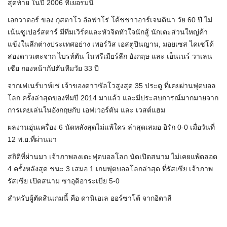
สุดท้าย ในปี 2006 ที่เยอรมนี
เอกวาดอร์ ของ กุสตาโว อัลฟาโร่ โค้ชชาวอาร์เจนตินา วัย 60 ปี ไม่
เน้นซูเปอร์สตาร์ มีทีมเวิร์คและหัวจิตหัวใจนักสู้ นักเตะส่วนใหญ่ค้า
แข้งในลีกต่างประเทศอย่าง เพอร์วิส เอสตูปินญาน, มอยเซส ไคเซโด้
สองดาวเตะจาก ไบรท์ตัน ในพรีเมียร์ลีก อังกฤษ และ เอ็นเนร์ วาเลน
เซีย กองหน้ากัปตันทีมวัย 33 ปี
จากเฟเนร์บาห์เช่ เจ้าของดาวซัลโวสูงสุด 35 ประตู ที่เคยผ่านฟุตบอล
โลก ครั้งล่าสุดของทีมปี 2014 มาแล้ว และมีประสบการณ์มากมายจาก
การเคยเล่นในอังกฤษกับ เอฟเวอร์ตัน และ เวสต์แฮม
ผลงานอุ่นเครื่อง 6 นัดหลังสุดไม่แพ้ใคร ล่าสุดเสมอ อิรัก 0-0 เมื่อวันที่
12 พ.ย.ที่ผ่านมา
สถิติที่ผ่านมา เจ้าภาพลงเตะฟุตบอลโลก นัดเปิดสนาม ไม่เคยแพ้ตลอด
4 ครั้งหลังสุด ชนะ 3 เสมอ 1 เกมฟุตบอลโลกล่าสุด ที่รัสเซีย เจ้าภาพ
รัสเซีย เปิดสนาม ซาอุดิอาระเบีย 5-0
สำหรับผู้ตัดสินเกมนี้ คือ ดานิเอเล ออร์ซาโต้ จากอิตาลี