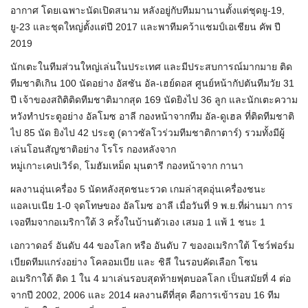
อากาศ โดยเฉพาะนัดเปิดสนาม หลังอยู่กับทีมมานานตั้งแต่ชุดยู-19,
ยู-23 และชุดใหญ่ตั้งแต่ปี 2017 และพาทีมคว้าแชมป์เอเชียน คัพ ปี
2019
นักเตะในทีมส่วนใหญ่เล่นในประเทศ และมีประสบการณ์มากมาย ติด
ทีมชาติเกิน 100 นัดอย่าง อัสซัน อัล-เฮย์ดอส ศูนย์หน้ากัปตันทีมวัย 31
ปี เจ้าของสถิติติดทีมชาติมากสุด 169 นัดยิงไป 36 ลูก และนักเตะความ
หวังทำประตูอย่าง อัลโมซ อาลี กองหน้าจากทีม อัล-ดูเฮล ที่ติดทีมชาติ
ไป 85 นัด ยิงไป 42 ประตู (ดาวซัลโวร่วมทีมชาติกาตาร์) รวมทั้งมีผู้
เล่นโอนสัญชาติอย่าง โรโร กองหลังจาก
หมู่เกาะเคปเวิร์ด, โมฮัมเหม็ด มุนตารี กองหน้าจาก กานา
ผลงานอุ่นเครื่อง 5 นัดหลังสุดชนะรวด เกมล่าสุดอุ่นเครื่องชนะ
แอลเบเนีย 1-0 จุดโทษของ อัลโมซ อาลี เมื่อวันที่ 9 พ.ย.ที่ผ่านมา การ
เจอทีมจากอเมริกาใต้ 3 ครั้งในบ้านตัวเอง เสมอ 1 แพ้ 1 ชนะ 1
เอกวาดอร์ อันดับ 44 ของโลก หรือ อันดับ 7 ของอเมริกาใต้ โชว์ฟอร์ม
เบียดทีมแกร่งอย่าง โคลอมเบีย และ ชิลี ในรอบคัดเลือก โซน
อเมริกาใต้ ติด 1 ใน 4 มาเล่นรอบสุดท้ายฟุตบอลโลก เป็นสมัยที่ 4 ต่อ
จากปี 2002, 2006 และ 2014 ผลงานดีที่สุด คือการเข้ารอบ 16 ทีม