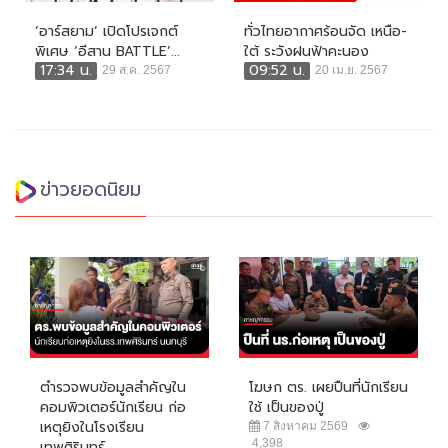
‘อาร์สยาม’ เปิดโปรเจกต์
ทั่วไทยอากาศร้อนจัด เหนือ-
พิเศษ ‘อีสาน BATTLE’...
ใต้ ระวังฝนฟ้าคะนอง
17:34 น.
09:52 น.
29 ส.ค. 2567
20 เม.ย. 2567
ข่าวยอดนิยม
ตำรวจพบข้อมูลสำคัญใน
โฆษก ตร. เผยปืนที่นักเรียน
คอมพิวเตอร์นักเรียน ก่อ
ใช้ เป็นของปู่
เหตุยิงในโรงเรียน
7 สิงหาคม 2569
4,398
เทพศิรินทร์...