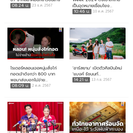
08:24 น.
เป็นจุดหมายเชื่อมโยง...
23 ธ.ค. 2567
10:46 น.
10 ต.ค. 2567
ไรเดอร์หลอนเจอหนุ่มสั่งไก่
‘อาร์สยาม’ เปิดตัวศิลปินใหม่
ทอดเจ้าดังกว่า 800 บาท
‘แบงค์ ธัชนนท์...
14:21 น.
พอมาส่งบอกไม่จ่าย...
13 ก.ย. 2567
08:09 น.
2 ต.ค. 2567