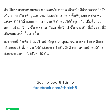
ทำให้บรรยากาศรักษาความปลอดภัย ล่าสุด เจ้าหน้าที่ตำรวจวางกำลัง
เข้มกว่าทุกวัน เพื่อดูแลความปลอดภัย โดยรอบพื้นที่ศูนย์การประชุม
แห่งชาติสิริกิติ์ และแยกอโศกมนตรี ตำรวจได้ตั้งจุดสกัด เพิ่มรั้วลวด
หนามเข้ามาอีก 1 ชั้น และแบร์
ริ
เออ
ร์
กั้นอีก 2 ชั้น จากเดิมที่เมื่อวานนี้มี
เพียงแผงเหล็กกั้นเท่านั้น
นอกจากนี้ ยังเพิ่มกำลังเจ้าหน้าที่ชุดควบคุมฝูงชน มาประจำการที่แยก
อโศกมนตรี ทั้ง 4 มุม ใช้กำลังมากกว่าเดิมถึง 3 เท่า พร้อมนำรถผู้ต้อง
ขังมา
สแตน
บาย
ไว้เกือบ 10 คัน
ติดตาม ช่อง 8 ได้ทาง
facebook.com/thaich8