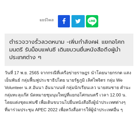
แชร์โพส
ตำรวจวางรั้วลวดหนาม -เพิ่มกำลังคฝ. แยกอโศก
มนตรี รับม็อบแฟนซี เดินขบวนยื่นหนังสือถึงผู้นำ
ประเทศต่าง ๆ
วันที่ 17 พ.ย. 2565 จากกรณีที่เครือข่ายราษฎร นำโดยนาย
กรกต
แสง
เย็น
พันธ์
กลุ่มฟื้นฟูประชาธิปไตย นายรัฐภูมิ เลิศไพจิตร กลุ่ม We
Volunteer
น
.
ส
.อันนา อันนานนท์ กลุ่มนักเรียนเลว นายสมชาย คำนะ
กลุ่มทะลุแก๊ส นัดหมายชุมนุมใหญ่ที่แยกอโศกมนตรี เวลา 12.00 น.
โดยแต่งชุดแฟนซี เพื่อเดินขบวนไปยื่นหนังสือถึงผู้นำประเทศต่างๆ
ที่มาร่วมประชุม APEC 2022 เพื่อหวังสื่อสารให้ผู้นำประเทศอื่น ๆ