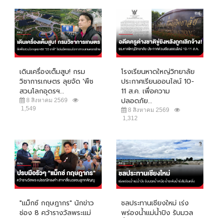
เดินเครื่องเต็มสูบ! กรม
โรงเรียนหาดใหญ่วิทยาลัย
วิชาการเกษตร ลุยจัด 'พืช
ประกาศเรียนออนไลน์ 10-
สวนโลกอุดรฯ...
11 ส.ค. เพื่อความ
ปลอดภัย...
8 สิงหาคม 2569
1,549
8 สิงหาคม 2569
1,312
"แม็กซ์ กฤษฎากร" นักข่าว
ชลประทานเชียงใหม่ เร่ง
ช่อง 8 คว้ารางวัลพระแม่
พร่องน้ำแม่น้ำปิง รับมวล