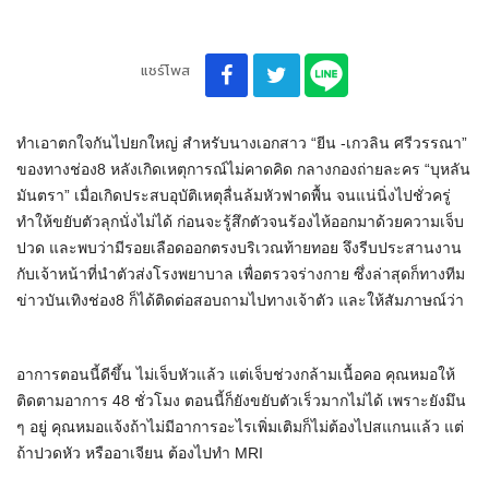
แชร์โพส
ทำเอาตกใจกันไปยกใหญ่ สำหรับนางเอกสาว “ยีน -เกวลิน ศรีวรรณา”
ของทางช่อง8 หลังเกิดเหตุการณ์ไม่คาดคิด กลางกองถ่ายละคร “บุหลัน
มันตรา” เมื่อเกิดประสบอุบัติเหตุลื่นล้มหัวฟาดพื้น จนแน่นิ่งไปชั่วครู่
ทำให้ขยับตัวลุกนั่งไม่ได้ ก่อนจะรู้สึกตัวจนร้องไห้ออกมาด้วยความเจ็บ
ปวด และพบว่ามีรอยเลือดออกตรงบริเวณท้ายทอย จึงรีบประสานงาน
กับเจ้าหน้าที่นำตัวส่งโรงพยาบาล เพื่อตรวจร่างกาย ซึ่งล่าสุดก็ทางทีม
ข่าวบันเทิงช่อง8 ก็ได้ติดต่อสอบถามไปทางเจ้าตัว และให้สัมภาษณ์ว่า
อาการตอนนี้ดีขึ้น ไม่เจ็บหัวแล้ว แต่เจ็บช่วงกล้ามเนื้อคอ คุณหมอให้
ติดตามอาการ 48 ชั่วโมง ตอนนี้ก็ยังขยับตัวเร็วมากไม่ได้ เพราะยังมึน
ๆ อยู่ คุณหมอแจ้งถ้าไม่มีอาการอะไรเพิ่มเติมก็ไม่ต้องไปสแกนแล้ว แต่
ถ้าปวดหัว หรืออาเจียน ต้องไปทำ MRI