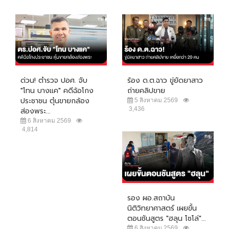
ด่วน! ตำรวจ ปอศ. จับ
ร้อง ด.ต.ฉาว ขู่ยัดยาสาว
"โทน บางแค" คดีฉ้อโกง
ถ่ายคลิปขาย
ประชาชน ตุ๋นขายกล้อง
5 สิงหาคม 2569
3,436
ส่องพระ...
6 สิงหาคม 2569
4,814
รอง ผอ.สถาบัน
นิติวิทยาศาสตร์ เผยขั้น
ตอนชันสูตร "ฮลุน โซโล่"...
6 สิงหาคม 2569