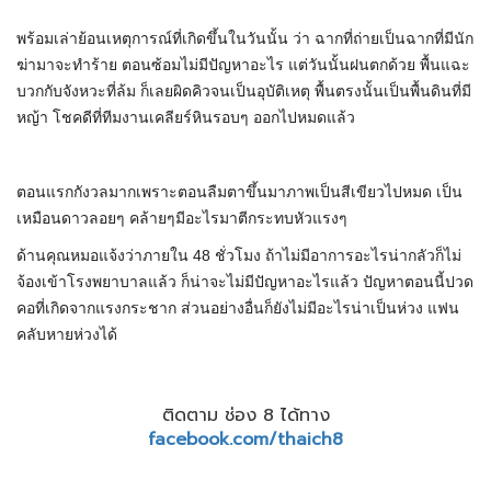
พร้อมเล่าย้อนเหตุการณ์ที่เกิดขึ้นในวันนั้น ว่า ฉากที่ถ่ายเป็นฉากที่มีนัก
ฆ่ามาจะทำร้าย ตอนซ้อมไม่มีปัญหาอะไร แต่วันนั้นฝนตกด้วย พื้นแฉะ
บวกกับจังหวะที่ล้ม ก็เลยผิดคิวจนเป็นอุบัติเหตุ พื้นตรงนั้นเป็นพื้นดินที่มี
หญ้า โชคดีที่ทีมงานเคลียร์หินรอบๆ ออกไปหมดแล้ว
ตอนแรกกังวลมากเพราะตอนลืมตาขึ้นมาภาพเป็นสีเขียวไปหมด เป็น
เหมือนดาวลอยๆ คล้ายๆมีอะไรมาตีกระทบหัวแรงๆ
ด้านคุณหมอแจ้งว่าภายใน 48 ชั่วโมง ถ้าไม่มีอาการอะไรน่ากลัวก็ไม่
จ้องเข้าโรงพยาบาลแล้ว ก็น่าจะไม่มีปัญหาอะไรแล้ว ปัญหาตอนนี้ปวด
คอที่เกิดจากแรงกระชาก ส่วนอย่างอื่นก็ยังไม่มีอะไรน่าเป็นห่วง แฟน
คลับหายห่วงได้
ติดตาม ช่อง 8 ได้ทาง
facebook.com/thaich8