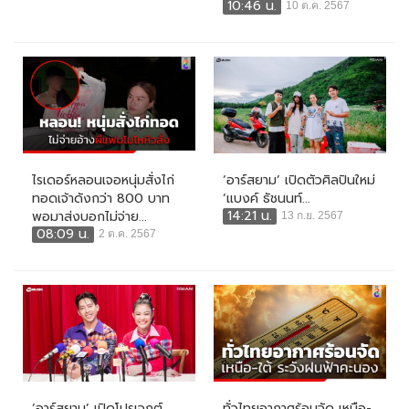
10:46 น.
10 ต.ค. 2567
ไรเดอร์หลอนเจอหนุ่มสั่งไก่
‘อาร์สยาม’ เปิดตัวศิลปินใหม่
ทอดเจ้าดังกว่า 800 บาท
‘แบงค์ ธัชนนท์...
14:21 น.
พอมาส่งบอกไม่จ่าย...
13 ก.ย. 2567
08:09 น.
2 ต.ค. 2567
‘อาร์สยาม’ เปิดโปรเจกต์
ทั่วไทยอากาศร้อนจัด เหนือ-