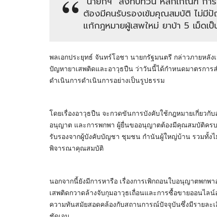
"นายกฯ" สั่งทบทวน หลักเกณฑ์ กา
ต้องมีคนรับรองเข้มคุณสมบัติ ไม่มี
แก้กฎหมายผู้เสพใหม่ ยาบ้า 5 เม็ดเป็นผ
พลเอกประยุทธ์ จันทร์โอชา นายกรัฐมนตรี กล่าวภายหลั
ปัญหายาเสพติดและอาวุธปืน ว่าวันนี้ได้กำหนดมาตรการสำค
ดำเนินการดำเนินการอย่างเป็นรูปธรรม
โดยเรื่องอาวุธปืน จะกวดขันการบังคับใช้กฎหมายเกี่ยวก
อนุญาต และการพกพา ผู้ยื่นขออนุญาตต้องมีคุณสมบัติครบถ
รับรองจากผู้บังคับบัญชา ชุมชน กำนันผู้ใหญ่บ้าน รวมทั้ง
พิจารณาคุณสมบัติ
นอกจากนี้ยังมีการหารือ เรื่องการเพิกถอนใบอนุญาตพกพาอ
เสพติดกวาดล้างจับกุมอาวุธเถื่อนและการซื้อขายออนไลน์อ
ความทันสมัยสอดคล้องกับสถานการณ์ปัจจุบันซึ่งมีรายละเ
ชัดเจน