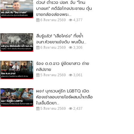
ด่วน! ตำรวจ ปอศ. จับ "โทน
บางแค" คดีฉ้อโกงประชาชน ตุ๋น
ขายกล้องส่องพระ...
6 สิงหาคม 2569
4,377
สืบรู้แล้ว! "เสือโคร่ง" ที่ขย้ำ
จนท.ห้วยขาแข้งดับ พบเป็น...
6 สิงหาคม 2569
3,306
ร้อง ด.ต.ฉาว ขู่ยัดยาสาว ถ่าย
คลิปขาย
5 สิงหาคม 2569
3,061
ผงะ! บุกรวบคู่รัก LGBTQ เปิด
ห้องเช่าลอบขายไอซ์ผสมน้ำเกลือ
ในเข็มฉีดยา...
5 สิงหาคม 2569
2,437