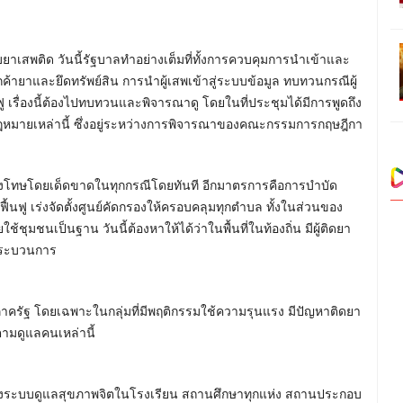
เสพติด วันนี้รัฐบาลทำอย่างเต็มที่ทั้งการควบคุมการนำเข้าและ
ายาและยึดทรัพย์สิน การนำผู้เสพเข้าสู่ระบบข้อมูล ทบทวนกรณีผู้
ฟู เรื่องนี้ต้องไปทบทวนและพิจารณาดู โดยในที่ประชุมได้มีการพูดถึง
้กฎหมายเหล่านี้ ซึ่งอยู่ระหว่างการพิจารณาของคณะกรรมการกฤษฎีกา
การลงโทษโดยเด็ดขาดในทุกกรณีโดยทันที อีกมาตรการคือการบำบัด
านฟื้นฟู เร่งจัดตั้งศูนย์คัดกรองให้ครอบคลุมทุกตำบล ทั้งในส่วนของ
ชนเป็นฐาน วันนี้ต้องหาให้ได้ว่าในพื้นที่ในท้องถิ่น มีผู้ติดยา
่กระบวนการ
ยภาครัฐ โดยเฉพาะในกลุ่มที่มีพฤติกรรมใช้ความรุนแรง มีปัญหาติดยา
ตามดูแลคนเหล่านี้
ื่องระบบดูแลสุขภาพจิตในโรงเรียน สถานศึกษาทุกแห่ง สถานประกอบ