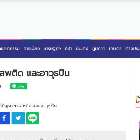
าชญากรรม
การเมือง
เศรษฐกิจ
กีฬา
บันเทิง
ภูมิภาค
เกษตร
ต่างปร
สพติด และอาวุธปืน
3