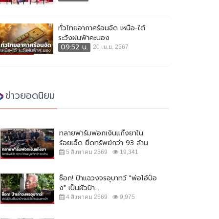
ทั่วไทยอากาศร้อนจัด เหนือ-ใต้
ระวังฝนฟ้าคะนอง
09:52 น.
20 เม.ย. 2567
ข่าวยอดนิยม
ทลายฟาร์มฟอกเงินแก๊งยาใน
ร้อยเอ็ด ยึดทรัพย์กว่า 93 ล้าน
5 สิงหาคม 2569
19,341
ช็อก! ป้าแฉวงจรอุบาทว์ "พ่อไอ้ป๋อ
ง" เป็นผัวป้า...
4 สิงหาคม 2569
9,975