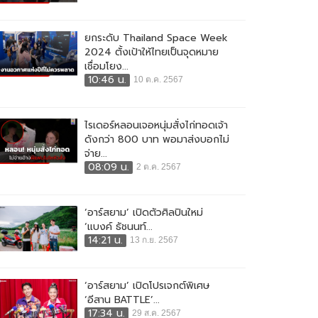
ยกระดับ Thailand Space Week
2024 ตั้งเป้าให้ไทยเป็นจุดหมาย
เชื่อมโยง...
10:46 น.
10 ต.ค. 2567
ไรเดอร์หลอนเจอหนุ่มสั่งไก่ทอดเจ้า
ดังกว่า 800 บาท พอมาส่งบอกไม่
จ่าย...
08:09 น.
2 ต.ค. 2567
‘อาร์สยาม’ เปิดตัวศิลปินใหม่
‘แบงค์ ธัชนนท์...
14:21 น.
13 ก.ย. 2567
‘อาร์สยาม’ เปิดโปรเจกต์พิเศษ
‘อีสาน BATTLE’...
17:34 น.
29 ส.ค. 2567