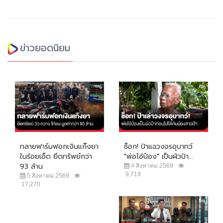
ข่าวยอดนิยม
ทลายฟาร์มฟอกเงินแก๊งยา
ช็อก! ป้าแฉวงจรอุบาทว์
ในร้อยเอ็ด ยึดทรัพย์กว่า
"พ่อไอ้ป๋อง" เป็นผัวป้า...
93 ล้าน
4 สิงหาคม 2569
9,719
5 สิงหาคม 2569
17,270