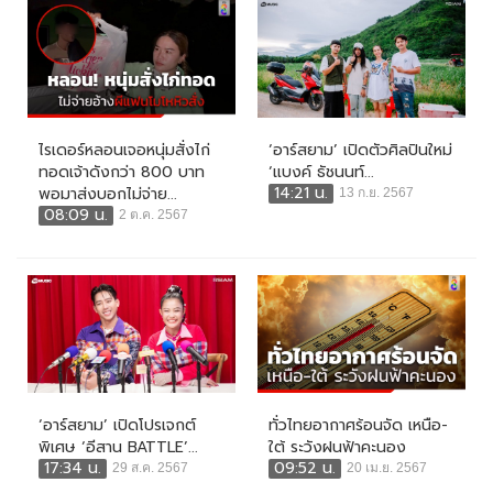
ไรเดอร์หลอนเจอหนุ่มสั่งไก่
‘อาร์สยาม’ เปิดตัวศิลปินใหม่
ทอดเจ้าดังกว่า 800 บาท
‘แบงค์ ธัชนนท์...
14:21 น.
พอมาส่งบอกไม่จ่าย...
13 ก.ย. 2567
08:09 น.
2 ต.ค. 2567
‘อาร์สยาม’ เปิดโปรเจกต์
ทั่วไทยอากาศร้อนจัด เหนือ-
พิเศษ ‘อีสาน BATTLE’...
ใต้ ระวังฝนฟ้าคะนอง
17:34 น.
09:52 น.
29 ส.ค. 2567
20 เม.ย. 2567