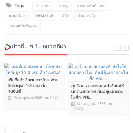
Tags:
ข่าวช่อง8
แมนยู
ข่าวออนไลน์ช่อง8
แดงเดือด
THEMATCH
วินิจ
ถ้วยรางวัล
โอลด์แฟรฟฟอร์ด
ข่าวอื่น ๆ ใน หมวดกีฬา
ักตบสาวไทย พ่าย
3 เซต ศึก
ลุงป้อม สายตรงส่งกำลังใจให้
"เจ้าแหลม" ศรีส
นักตบสาวไทย คืนนี้ลุ้นเข้ารอบ
นครหลวงโปรโมชั
ในศึก VNL...
กาย ใจ 7...
ม 2565
6,341
14 กรกฎาคม 2565
8 กรกฎาคม 25
13,984