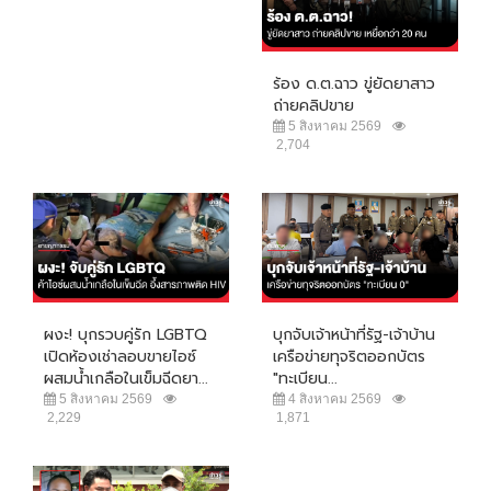
ร้อง ด.ต.ฉาว ขู่ยัดยาสาว
ถ่ายคลิปขาย
5 สิงหาคม 2569
2,704
ผงะ! บุกรวบคู่รัก LGBTQ
บุกจับเจ้าหน้าที่รัฐ-เจ้าบ้าน
เปิดห้องเช่าลอบขายไอซ์
เครือข่ายทุจริตออกบัตร
ผสมน้ำเกลือในเข็มฉีดยา...
"ทะเบียน...
5 สิงหาคม 2569
4 สิงหาคม 2569
2,229
1,871