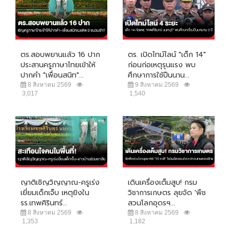
ตร.สอบพยานแล้ว 16 ปาก
ตร. เปิดไทม์ไลน์ "เด็ก 14"
ประสานครูภาษาไทยเข้าให้
ก่อนก่อเหตุรุนแรง พบ
ปากคำ "เพื่อนสนิท"...
ศึกษาการใช้ปืนนาน...
8 สิงหาคม 2569
9 สิงหาคม 2569
3,017
1,540
ญาติเชิญวิญญาณ-ครูเร่ง
เดินเครื่องเต็มสูบ! กรม
เยี่ยมเด็กเจ็บ เหตุยิงใน
วิชาการเกษตร ลุยจัด 'พืช
รร.เทพศิรินทร์...
สวนโลกอุดรฯ...
8 สิงหาคม 2569
8 สิงหาคม 2569
1,353
1,182