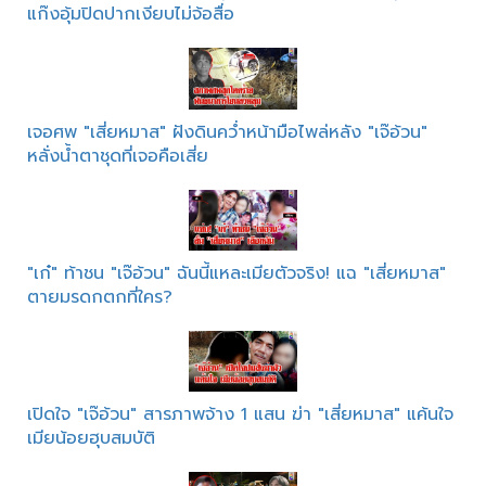
แก๊งอุ้มปิดปากเงียบไม่จ้อสื่อ
เจอศพ "เสี่ยหมาส" ฝังดินคว่ำหน้ามือไพล่หลัง "เจ๊อ้วน"
หลั่งน้ำตาชุดที่เจอคือเสี่ย
"เก๋" ท้าชน "เจ๊อ้วน" ฉันนี้แหละเมียตัวจริง! แฉ "เสี่ยหมาส"
ตายมรดกตกที่ใคร?
เปิดใจ "เจ๊อ้วน" สารภาพจ้าง 1 แสน ฆ่า "เสี่ยหมาส" แค้นใจ
เมียน้อยฮุบสมบัติ