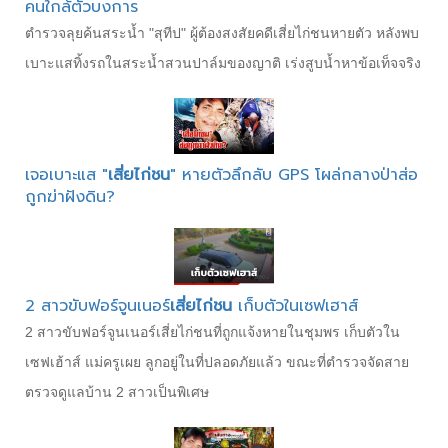
คนใกล้ตัวบงการ
ตำรวจลุยค้นสระน้ำ "สุทีป" ผู้ต้องสงสัยคดีเสี่ยไก่ชนหายตัว หลังพบ
เบาะแสทิ้งรถในสระน้ำสวนปาล์มของญาติ เร่งสูบน้ำหาข้อเท็จจริง
เจอเบาะแส "
เสี่ยไก่ชน
" หายตัวลึกลับ GPS โผล่กลางป่าส่อ
ถูกฆ่าฝังดิน?
2 สาวขับฟอร์จูนเนอร์
เสี่ยไก่ชน
เก็บตัวในเซฟเฮาส์
2 สาวขับฟอร์จูนเนอร์เสี่ยไก่ชนที่ถูกแจ้งหายในชุมพร เก็บตัวใน
เซฟเฮ้าส์ แม่ครูเผย ลูกอยู่ในที่ปลอดภัยแล้ว ขณะที่ตำรวจจัดสาย
ตรวจดูแลบ้าน 2 สาวเป็นพิเศษ