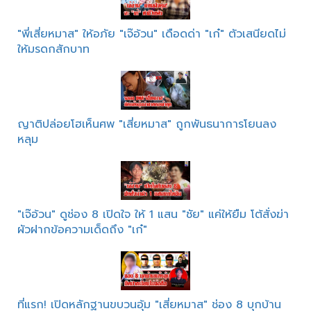
"พี่เสี่ยหมาส" ให้อภัย "เจ๊อ้วน" เดือดด่า "เก๋" ตัวเสนียดไม่
ให้มรดกสักบาท
ญาติปล่อยโฮเห็นศพ "เสี่ยหมาส" ถูกพันธนาการโยนลง
หลุม
"เจ๊อ้วน" ดูช่อง 8 เปิดใจ ให้ 1 แสน "ชัย" แค่ให้ยืม โต้สั่งฆ่า
ผัวฝากข้อความเด็ดถึง "เก๋"
ที่แรก! เปิดหลักฐานขบวนอุ้ม "เสี่ยหมาส" ช่อง 8 บุกบ้าน