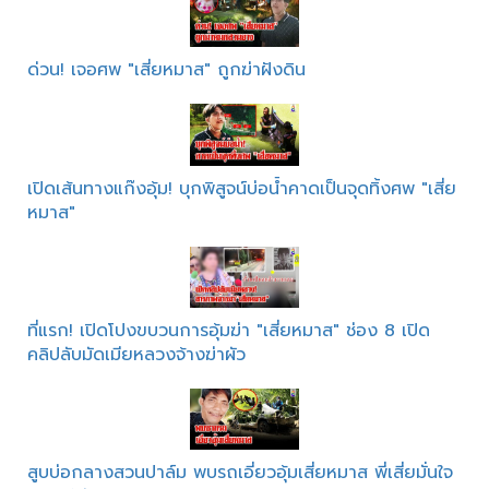
ด่วน! เจอศพ "เสี่ยหมาส" ถูกฆ่าฝังดิน
เปิดเส้นทางแก๊งอุ้ม! บุกพิสูจน์บ่อน้ำคาดเป็นจุดทิ้งศพ "เสี่ย
หมาส"
ที่แรก! เปิดโปงขบวนการอุ้มฆ่า "เสี่ยหมาส" ช่อง 8 เปิด
คลิปลับมัดเมียหลวงจ้างฆ่าผัว
สูบบ่อกลางสวนปาล์ม พบรถเอี่ยวอุ้มเสี่ยหมาส พี่เสี่ยมั่นใจ