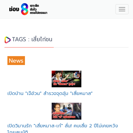
Togg
navig
TAGS : เสี่ยไก่ชน
News
เปิดบ้าน "เจ๊อ้วน" สำรวจจุดอุ้ม "เสี่ยหมาส"
เปิดวิมานรัก "เสี่ยหมาส-เก๋" ลั่น! คบเสี่ย 2 ปีไม่เคยหวัง
โกยสมบัติ