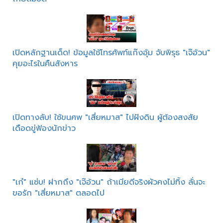
เปิดหลักฐานเด็ด! ข้อมูลใช้โทรศัพท์แก๊งอุ้ม จับพิรุธ "เจ๊อ้วน"
คุยอะไรในคืนสังหาร
เปิดทางลับ! ใช้ขนศพ "เสี่ยหมาส" ไปฝังดิน ผู้ต้องสงสัย
เดือดขู่ฟ้องนักข่าว
"เก๋" แซ่บ! ฝากถึง "เจ๊อ้วน" ถ้าเมียดีจริงผัวคงไม่ทิ้ง ลั่นจะ
ขอรัก "เสี่ยหมาส" ตลอดไป