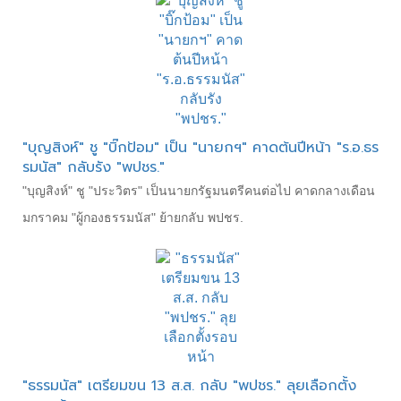
"บุญสิงห์" ชู "บิ๊กป้อม" เป็น "นายกฯ" คาดต้นปีหน้า "ร.อ.ธร
รมนัส" กลับรัง "พปชร."
"บุญสิงห์" ชู "ประวิตร" เป็นนายกรัฐมนตรีคนต่อไป คาดกลางเดือน
มกราคม "ผู้กองธรรมนัส" ย้ายกลับ พปชร.
"ธรรมนัส" เตรียมขน 13 ส.ส. กลับ "พปชร." ลุยเลือกตั้ง