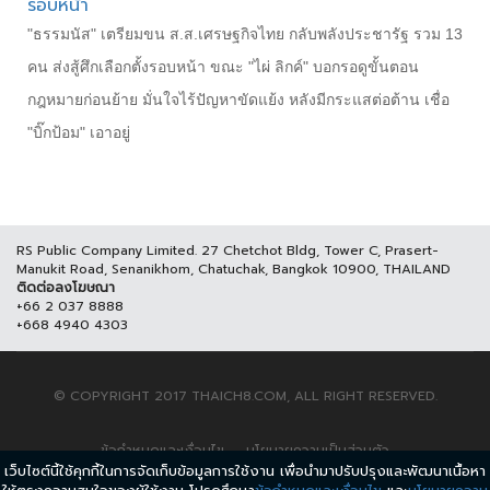
รอบหน้า
"ธรรมนัส" เตรียมขน ส.ส.เศรษฐกิจไทย กลับพลังประชารัฐ รวม 13
คน ส่งสู้ศึกเลือกตั้งรอบหน้า ขณะ "ไผ่ ลิกค์" บอกรอดูขั้นตอน
กฎหมายก่อนย้าย มั่นใจไร้ปัญหาขัดแย้ง หลังมีกระแสต่อต้าน เชื่อ
"บิ๊กป้อม" เอาอยู่
RS Public Company Limited. 27 Chetchot Bldg, Tower C, Prasert-
Manukit Road, Senanikhom, Chatuchak, Bangkok 10900, THAILAND
ติดต่อลงโฆษณา
+66 2 037 8888
+668 4940 4303
© COPYRIGHT 2017 THAICH8.COM, ALL RIGHT RESERVED.
ข้อกำหนดและเงื่อนไข
นโยบายความเป็นส่วนตัว
เว็บไซต์นี้ใช้คุกกี้ในการจัดเก็บข้อมูลการใช้งาน เพื่อนำมาปรับปรุงและพัฒนาเนื้อหา