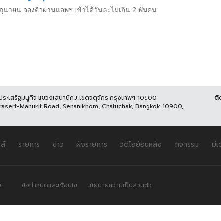
ถุนายน จองคิวผ่านแอพฯ เข้าได้วันละไม่เกิน 2 พันคน
นประเสริฐมนูกิจ แขวงเสนานิคม เขตจตุจักร กรุงเทพฯ 10900
ติ
Prasert-Manukit Road, Senanikhom, Chatuchak, Bangkok 10900,
ีส์
รายการ
ข่าว
ผังรายการ
วิดีโอย้อนหลัง
กิจกรรม
มีเ
.
ข้อกำหนดและเงื่อนไข
นโยบายความเป็นส่วนตัว