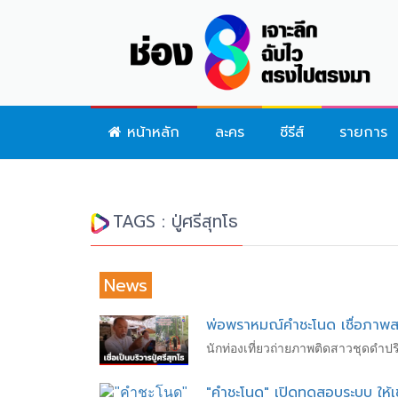
หน้าหลัก
ละคร
ซีรีส์
รายการ
TAGS : ปู่ศรีสุทโธ
News
พ่อพราหมณ์คำชะโนด เชื่อภาพสา
นักท่องเที่ยวถ่ายภาพติดสาวชุดดำป
"คำชะโนด" เปิดทดสอบระบบ ให้เข