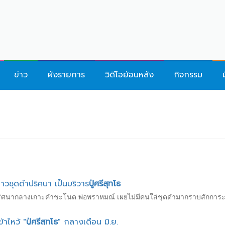
ข่าว
ผังรายการ
วิดีโอย้อนหลัง
กิจกรรม
วชุดดำปริศนา เป็นบริวาร
ปู่ศรีสุทโธ
ริศนากลางเกาะคำชะโนด พ่อพราหมณ์ เผยไม่มีคนใส่ชุดดำมากราบสักการะ ส่ว
้าไหว้ "
ปู่ศรีสุทโธ
" กลางเดือน มิ.ย.