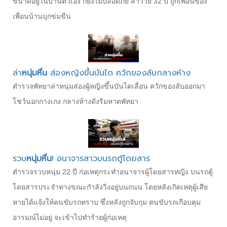
ขนาดอยู่ในบ้านตัวเอง ก็ยังไม่ปลอดภัย สาววัย 32 ปี ถูกเพื่อนของ
เพื่อนบ้านบุกข่มขืน
ล่า
หนุ่มหื่น
ส่องหญิงขึ้นบันได ควักของลับกลางห้าง
ตำรวจพัทยาล่าหนุ่มส่องผู้หญิงขึ้นบันไดเลื่อน ควักของลับออกมา
โชว์นอกกางเกง กลางห้างดังริมหาดพัทยา
รวบ
หนุ่มหื่น
! อนาจารสาวบนรถตู้โดยสาร
ตำรวจรวบหนุ่ม 22 ปี ก่อเหตุกระทำอนาจารผู้โดยสารหญิง บนรถตู้
โดยสารประจำทางขณะกำลังวิ่งอยู่บนถนน โดยหลังเกิดเหตุผู้เสีย
หายได้แจ้งให้คนขับรถทราบ ซึ่งหลังถูกจับกุม คนขับรถเกือบคุม
อารมณ์ไม่อยู่ จะเข้าไปทำร้ายผู้ก่อเหตุ