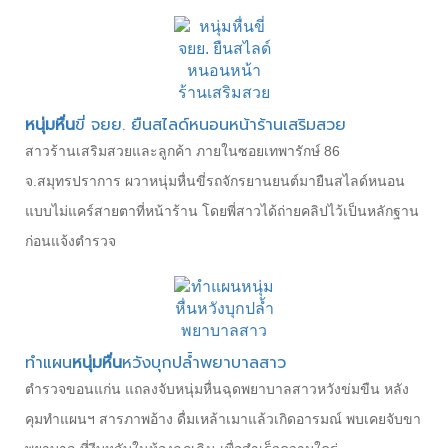
หนุ่มหื่น
ขี่ จยย. ยืนสไลด์หนอนหน้าร้านเสริมสวย
สาวร้านเสริมสวยและลูกค้า ภายในซอยเทพารักษ์ 86
จ.สมุทรปราการ ผวาหนุ่มหื่นขี่รถจักรยานยนต์มายืนสไลด์หนอน
แบบไม่แคร์สายตาที่หน้าร้าน โดยพี่สาวได้ถ่ายคลิปไว้เป็นหลักฐาน
ก่อนแจ้งตำรวจ
ทำแผน
หนุ่มหื่น
หวังบุกปล้ำพยาบาลสาว
ตำรวจขอนแก่น แถลงจับหนุ่มหื่นฉุดพยาบาลสาวหวังข่มขืน หลัง
คุมทำแผนฯ สารภาพอ้าง ดื่มเหล้าเมาแล้วเกิดอารมณ์ พบเคยจับขา