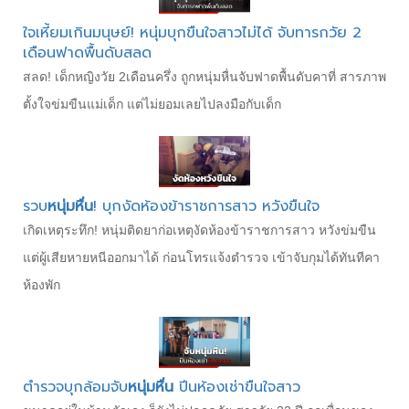
ใจเหี้ยมเกินมนุษย์! หนุ่มบุกขืนใจสาวไม่ได้ จับทารกวัย 2
เดือนฟาดพื้นดับสลด
สลด! เด็กหญิงวัย 2เดือนครึ่ง ถูกหนุ่มหื่นจับฟาดพื้นดับคาที่ สารภาพ
ตั้งใจข่มขืนแม่เด็ก แต่ไม่ยอมเลยไปลงมือกับเด็ก
รวบ
หนุ่มหื่น
! บุกงัดห้องข้าราชการสาว หวังขืนใจ
เกิดเหตุระทึก! หนุ่มติดยาก่อเหตุงัดห้องข้าราชการสาว หวังข่มขืน
แต่ผู้เสียหายหนีออกมาได้ ก่อนโทรแจ้งตำรวจ เข้าจับกุมได้ทันทีคา
ห้องพัก
ตำรวจบุกล้อมจับ
หนุ่มหื่น
ปีนห้องเช่าขืนใจสาว