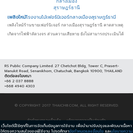
เพลิงไหม้
โรงงานไม้เฟอร์นิเจอร์กลางเมืองสุราษฎร์ธานี
เพลิงไหม้ร้านขายเฟอร์นิเจอร์ กลางเมืองสุราษฎร์ธานี คาดสาเหตุ
เกิดจากไฟฟ้าลัดวงจร ส่วนความเสียหาย ยังไม่สามารถประเมินได้
RS Public Company Limited. 27 Chetchot Bldg, Tower C, Prasert-
Manukit Road, Senanikhom, Chatuchak, Bangkok 10900, THAILAND
ติดต่อลงโฆษณา
+66 2 037 8888
+668 4940 4303
© COPYRIGHT 2017 THAICH8.COM, ALL RIGHT RESERVED.
ข้อกำหนดและเงื่อนไข
นโยบายความเป็นส่วนตัว
เว็บไซต์นี้ใช้คุกกี้ในการจัดเก็บข้อมูลการใช้งาน เพื่อนำมาปรับปรุงและพัฒนาเนื้อหา
ให้ตรงความสนใจของผู้ใช้งาน โปรดศึกษา
ข้อกำหนดและเงื่อนไข
และ
นโยบายความ