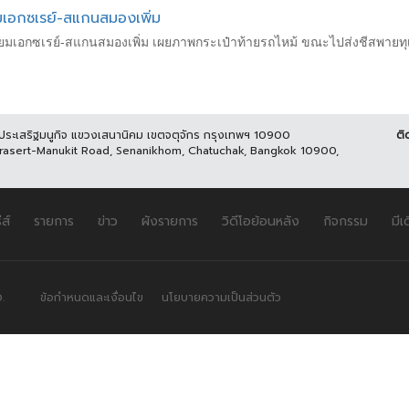
ียมเอกซเรย์-สแกนสมองเพิ่ม
รียมเอกซเรย์-สแกนสมองเพิ่ม เผยภาพกระเป๋าท้ายรถไหม้ ขณะไปส่งชีสพายทุเ
นประเสริฐมนูกิจ แขวงเสนานิคม เขตจตุจักร กรุงเทพฯ 10900
ติ
Prasert-Manukit Road, Senanikhom, Chatuchak, Bangkok 10900,
ีส์
รายการ
ข่าว
ผังรายการ
วิดีโอย้อนหลัง
กิจกรรม
มีเ
.
ข้อกำหนดและเงื่อนไข
นโยบายความเป็นส่วนตัว