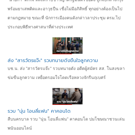
พร้อมยาเสพติดและอาวุธปืน เชื่อไม่มีอภิสิทธิ์ ทุกอย่างต้องเป็นไป
ตามกฎหมาย ขณะที่ นักการเมืองคนดังกล่าวลาประชุม ครม.ไป
ประกอบพิธีทางศาสนาที่ต่างประเทศ
ส่ง "สารวัตรแจ๊ะ" รวบทนายดังขืนใจลูกความ
บช.น. ส่ง "สารวัตรแจ๊ะ" รวบทนายดัง อดีตผู้สมัคร สส. ในสงขลา
ข่มขืนลูกความ เหยื่อตรอมใจโดดเรือหลวงจักรีนฤเบศร์
รวบ "นุ่น โอนลี่แฟน" คาคอนโด
สืบนครบาล รวบ "นุ่น โอนลี่แฟน" คาคอนโด ปมโฆษณาชวนเล่น
พนันออนไลน์