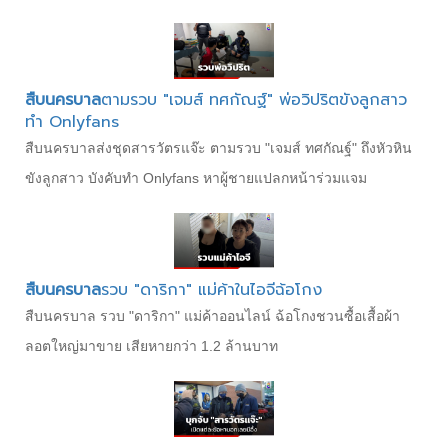
สืบนครบาล
ตามรวบ "เจมส์ ทศกัณฐ์" พ่อวิปริตขังลูกสาว
ทำ Onlyfans
สืบนครบาลส่งชุดสารวัตรแจ๊ะ ตามรวบ "เจมส์ ทศกัณฐ์" ถึงหัวหิน
ขังลูกสาว บังคับทำ Onlyfans หาผู้ชายแปลกหน้าร่วมแจม
สืบนครบาล
รวบ "ดาริกา" แม่ค้าในไอจีฉ้อโกง
สืบนครบาล รวบ "ดาริกา" แม่ค้าออนไลน์ ฉ้อโกงชวนซื้อเสื้อผ้า
ลอตใหญ่มาขาย เสียหายกว่า 1.2 ล้านบาท