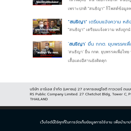
เพราะปกติ "สนธิญา" ก็โพสต์ข้อมูลพว
"
สนธิญา
" เตรียมแจ้งความ หลั
"สนธิญา" เตรียมแจ้งความ หลังถูกน
‘
สนธิญา
’ ยื่น กกต. ยุบพรรคเพื
‘สนธิญา’ ยื่น กกต. ยุบพรรคเพื่อไทย
เสื้อแดงอีสานยังติดคุก
บริษัท อาร์เอส จำกัด (มหาชน) 27 อาคารเชษฐโชติ ทาวเวอร์ ถน
RS Public Company Limited. 27 Chetchot Bldg, Tower C, 
THAILAND
หน้าแรก
ละคร
ซีร
เว็บไซต์นี้ใช้คุกกี้ในการจัดเก็บข้อมูลการใช้งาน เพื่อ