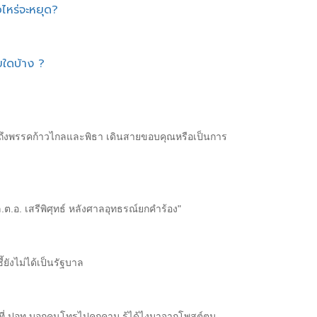
อไหร่จะหยุด?
ยใดบ้าง ?
ากถึงพรรคก้าวไกลและพิธา เดินสายขอบคุณหรือเป็นการ
.ต.อ. เสรีพิศุทธ์ หลังศาลอุทธรณ์ยกคำร้อง"
้ยังไม่ได้เป็นรัฐบาล
วันที่ ปอท.บอกคนโทรไปคุกคาม รู้ได้ไงมาจากโพสต์ตน