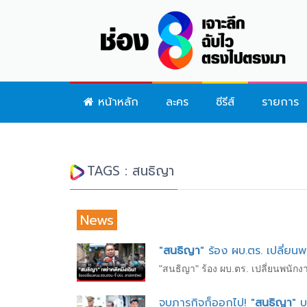
หน้าหลัก
ละคร
ซีรีส์
รายการ
TAGS : สนธิญา
News
"
สนธิญา
" ร้อง ผบ.ตร. เปลี่ยน
"สนธิญา" ร้อง ผบ.ตร. เปลี่ยนพนัก
จบภารกิจก็ออกไป! "
สนธิญา
" บ