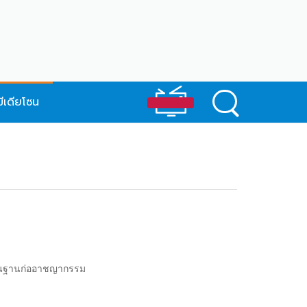
มีเดียโซน
เป็นฐานก่ออาชญากรรม