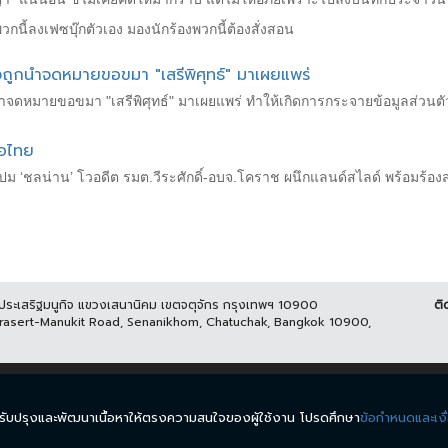
กนี้ลงเฟซบุ๊กตัวเอง มองนักร้องพวกนี้ต้องสั่งสอน
งถูกนำจดหมายขอขมา "เสรีพิศุทธ์" มาเผยแพร่
ำจดหมายขอขมา "เสรีพิศุทธ์" มาเผยแพร่ ทำให้เกิดการกระจายข้อมูลส่วนตัว
่อไทย
 ปม ‘ชลน่าน’ โวอดีต รมต.วีระศักดิ์-อบจ.โคราช ผนึกแลนด์สไลด์ พร้อมร้องสอบ
นประเสริฐมนูกิจ แขวงเสนานิคม เขตจตุจักร กรุงเทพฯ 10900
ติ
Prasert-Manukit Road, Senanikhom, Chatuchak, Bangkok 10900,
ีส์
รายการ
ข่าว
ผังรายการ
วิดีโอย้อนหลัง
กิจกรรม
มีเ
นำมาปรับปรุงและพัฒนาเนื้อหาให้ตรงความสนใจของผู้ใช้งาน โปรดศึกษา
ข้อกำหนดและเงื