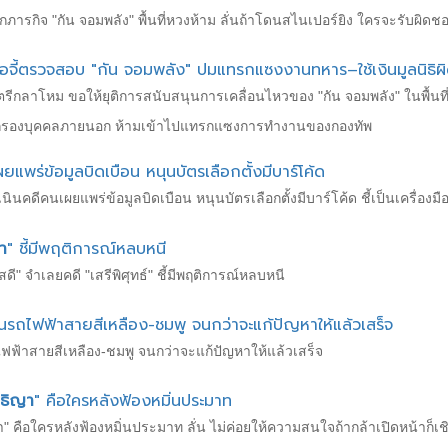
รกภารกิจ "กัน จอมพลัง" พื้นที่หวงห้าม ลั่นถ้าโดนสไนเปอร์ยิง ใครจะรับผิดช
ือจี้ตรวจสอบ "กัน จอมพลัง" ปมแทรกแซงงานทหาร–ใช้เงินมูลนิธิผิ
ฐมนตรีกลาโหม ขอให้ยุติการสนับสนุนการเคลื่อนไหวของ "กัน จอมพลัง" ในพื้
ดกรองบุคคลภายนอก ห้ามเข้าไปแทรกแซงการทำงานของกองทัพ
ยแพร่ข้อมูลบิดเบือน หนุนบัตรเลือกตั้งมีบาร์โค้ด
ินคดีคนเผยแพร่ข้อมูลบิดเบือน หนุนบัตรเลือกตั้งมีบาร์โค้ด ชี้เป็นเครื่อง
า
" ชี้มีพฤติการณ์หลบหนี
" จำเลยคดี "เสรีพิศุทธ์" ชี้มีพฤติการณ์หลบหนี
ินรถไฟฟ้าสายสีเหลือง-ชมพู จนกว่าจะแก้ปัญหาให้แล้วเสร็จ
ไฟฟ้าสายสีเหลือง-ชมพู จนกว่าจะแก้ปัญหาให้แล้วเสร็จ
ธิญา
" คือใครหลังฟ้องหมิ่นประมาท
 คือใครหลังฟ้องหมิ่นประมาท ลั่น ไม่ค่อยให้ความสนใจถ้ากล้าเปิดหน้าก็เช