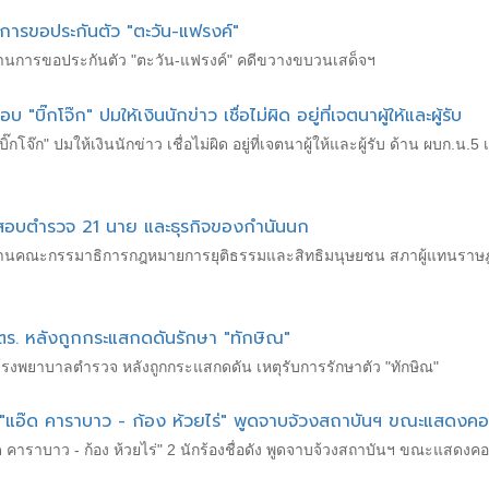
านการขอประกันตัว "ตะวัน-แฟรงค์"
ัดค้านการขอประกันตัว "ตะวัน-แฟรงค์" คดีขวางขบวนเสด็จฯ
"บิ๊กโจ๊ก" ปมให้เงินนักข่าว เชื่อไม่ผิด อยู่ที่เจตนาผู้ให้และผู้รับ
กโจ๊ก" ปมให้เงินนักข่าว เชื่อไม่ผิด อยู่ที่เจตนาผู้ให้และผู้รับ ด้าน ผบก.น
จสอบตำรวจ 21 นาย และธุรกิจของกำนันนก
ระธานคณะกรรมาธิการกฎหมายการยุติธรรมและสิทธิมนุษยชน สภาผู้แทนราษฎร
.ตร. หลังถูกกระแสกดดันรักษา "ทักษิณ"
โรงพยาบาลตำรวจ หลังถูกกระแสกดดัน เหตุรับการรักษาตัว "ทักษิณ"
"แอ๊ด คาราบาว - ก้อง ห้วยไร่" พูดจาบจ้วงสถาบันฯ ขณะแสดงคอน
คาราบาว - ก้อง ห้วยไร่" 2 นักร้องชื่อดัง พูดจาบจ้วงสถาบันฯ ขณะแสดงคอ