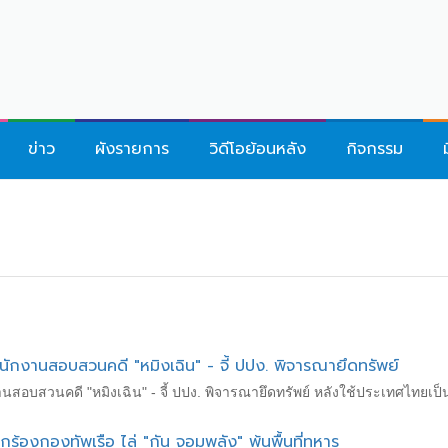
ข่าว
ผังรายการ
วิดีโอย้อนหลัง
กิจกรรม
พนักงานสอบสวนคดี "หมิงเฉิน" - จี้ ปปง. พิจารณายึดทรัพย์
งานสอบสวนคดี "หมิงเฉิน" - จี้ ปปง. พิจารณายึดทรัพย์ หลังใช้ประเทศไทย
ุกร้องกองทัพเรือ ไล่ "กัน จอมพลัง" พ้นพื้นที่ทหาร