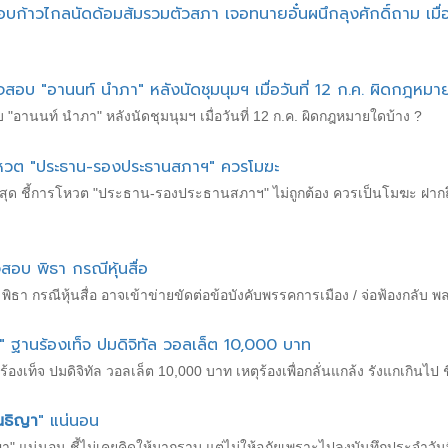
อบก้าวไกลนัดด้อมส้มรวมตัวสภา เจอทนายอั๋นผนึกลุงศักดิ์ถาม เมื่
จสอบ "อานนท์ นำภา" หลังนัดชุมนุมฯ เมื่อวันที่ 12 ก.ค. ผิดกฎหมา
"อานนท์ นำภา" หลังนัดชุมนุมฯ เมื่อวันที่ 12 ก.ค. ผิดกฎหมายใดบ้าง ?
ี้โหวต "ประธาน-รองประธานสภาฯ" ควรโมฆะ
รสูงสุด ชี้การโหวต "ประธาน-รองประธานสภาฯ" ไม่ถูกต้อง ควรเป็นโมฆะ ฝ
สอบ พิธา กรณีหุ้นสื่อ
ิธา กรณีหุ้นสื่อ อาจเข้าข่ายขัดต่อข้อบังคับพรรคการเมือง / จ่อฟ้องกลับ พล
" ฐานร้องเท็จ ปมดิจิทัล วอลเล็ต 10,000 บาท
้องเท็จ ปมดิจิทัล วอลเล็ต 10,000 บาท เหตุร้องเพื่อกลั่นแกล้ง รังแกเกินไป ชี
นธิญา
" แน่นอน
นธิญา" แน่นอน ชี้ไม่เคยคิดให้มากราบ แต่ไม่ให้อภัยเพราะไปลงบันทึกประจำ