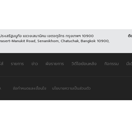
นประเสริฐมนูกิจ แขวงเสนานิคม เขตจตุจักร กรุงเทพฯ 10900
ติ
Prasert-Manukit Road, Senanikhom, Chatuchak, Bangkok 10900,
ีส์
รายการ
ข่าว
ผังรายการ
วิดีโอย้อนหลัง
กิจกรรม
มีเ
.
ข้อกำหนดและเงื่อนไข
นโยบายความเป็นส่วนตัว