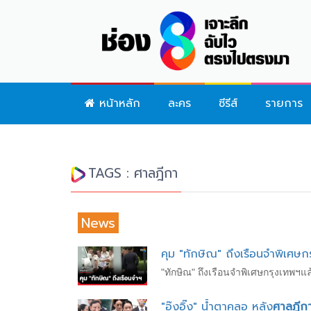
หน้าหลัก
ละคร
ซีรีส์
รายการ
TAGS : ศาลฎีกา
News
คุม "ทักษิณ" ถึงเรือนจำพิเศษก
"ทักษิณ" ถึงเรือนจำพิเศษกรุงเทพ
"อุ๊งอิ๊ง" น้ำตาคลอ หลัง
ศาลฎีก