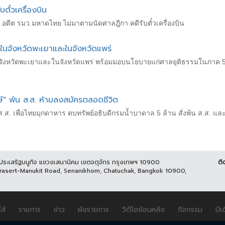
ตั๋วเครื่องบิน
 อดีต รมว.มหาดไทย ไม่มาตามนัดศาลฎีกา คดีรับตั๋วเครื่องบิน
นจังหวัดพะเยาและในจังหวัดแพร่
ังหวัดพะเยาและในจังหวัดแพร่ พร้อมมอบนโยบายแก่ศาลยุติธรรมในภาค 
์" พ้น ส.ส. ห้ามลงสมัครตลอดชีวิต
 ส.ส. เพื่อไทยมุกดาหาร ตบทรัพย์อธิบดีกรมน้ำบาดาล 5 ล้าน สั่งพ้น ส.ส. แ
นประเสริฐมนูกิจ แขวงเสนานิคม เขตจตุจักร กรุงเทพฯ 10900
ติ
Prasert-Manukit Road, Senanikhom, Chatuchak, Bangkok 10900,
ีส์
รายการ
ข่าว
ผังรายการ
วิดีโอย้อนหลัง
กิจกรรม
มีเ