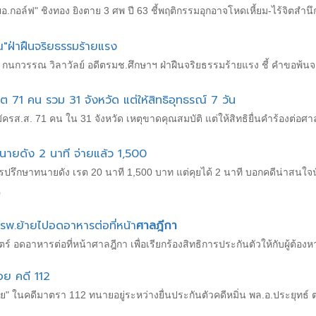
.กอล์ฟ" ชิงทอง ยิงตาย 3 ศพ ปี 63 ชี้พฤติกรรมอุกอาจโหดเหี้ยม-ไร้จิตสำนึ
"ฝ่าฝืนจริยธรรมร้ายแรง
 กนกวรรณ วิลาวัลย์ อดีตรมช.ศึกษาฯ ฝ่าฝืนจริยธรรมร้ายแรง ชี้ คำขอพ้นจ
ต 71 คน รวม 31 จังหวัด แต่ให้สิทธิอุทธรณ์ 7 วัน
ัครส.ส. 71 คน ใน 31 จังหวัด เหตุขาดคุณสมบัติ แต่ให้สิทธิยื่นคำร้องต่อศ
ยดัง 2 นาที จ่ายแล้ว 1,500
รึกษาทนายดัง เรต 20 นาที 1,500 บาท แต่คุยได้ 2 นาที บอกคดีน่าสนใจนัด
0
รพ.ย้ายไปอดอาหารต่อที่หน้า
ศาลฎีกา
 อดอาหารต่อที่หน้าศาลฎีกา เพื่อเรียกร้องสิทธิการประกันตัวให้กับผู้ต้
อย คดี 112
อย" ในคดีมาตรา 112 ทนายอยู่ระหว่างยื่นประกันตัวคดีหมิ่น พล.อ.ประยุทธ์ ต