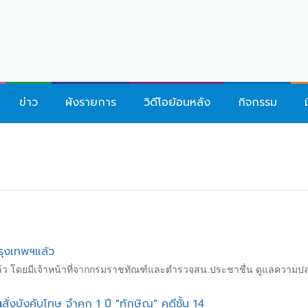
ข่าว
ผังรายการ
วิดีโอย้อนหลัง
กิจกรรม
รุงเทพฯแล้ว
ฯแล้ว โดยมีเจ้าหน้าที่จากกรมราชทัณฑ์และตำรวจสน.ประชาชื่น ดูแลความป
า
สั่งบังคับโทษ จำคุก 1 ปี "ทักษิณ" คดีชั้น 14