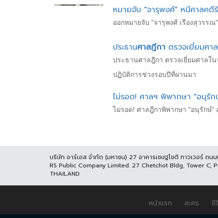
หมายจับ "จารุพงศ์" หนีศาลคดีรับ
ออกหมายจับ "จารุพงศ์ เรืองสุวรรณ"
ประธาน
ศาลฎีกา
ตรวจเยี่ยมศาลใ
ประธานศาลฎีกา ตรวจเยี่ยมศาลในจ
ปฏิบัติการช่วงรอบปีที่ผ่านมา
ไม่รอด! ศาลฯ พิพากษา "อนุรักษ
ไม่รอด! ศาลฎีกาพิพากษา "อนุรักษ์"
บริษัท อาร์เอส จำกัด (มหาชน) 27 อาคารเชษฐโชติ ทาวเวอร์ ถน
RS Public Company Limited. 27 Chetchot Bldg, Tower C, 
THAILAND
หน้าแรก
ละคร
ซีร