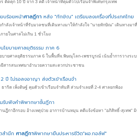
 ติดคุก 10 ปี จาก 3 คดี เจ้าหน้าที่คุมตัวไปเรือนจำพิเศษกรุงเทพ
ียบร้อยหน้า
ศาลฎีกา
หลัง "ทักษิณ" เตรียมลงเครื่องที่ประเทศไทย
งเจ้าหน้าที่รับมวลชนที่เดินทางมาให้กำลังใจ "นายทักษิณ" เดินทางมาที่ศา
าภายในศาลไม่เกิน 1 ชั่วโมง
บนโยบายศาลยุติธรรม ภาค 6
ายศาลยุติธรรมภาค 6 ในพื้นที่จ.พิษณุโลก-เพชรบูรณ์ เน้นย้ำการวางระบบ
คโนโลยีสารสนเทศมาอำนวยความสะดวกประชาชน
2 ปี ไม่รอลงอาญา ส่งตัวเข้าเรือนจำ
ธาริต เพ็งดิษฐ์ คุมตัวเข้าเรือนจำทันที ส่วนจำเลยที่ 2-4 ศาลยกฟ้อง
อนรับฟังคำพิพากษาชั้นฎีกา
่านฎีกาอีกรอบ อ้างเหตุป่วย อาการบ้านหมุน คดีแจ้งข้อหา "อภิสิทธิ์-สุเทพ"
ิตสำนึก
ศาลฎีกา
พิพากษายืนประหารชีวิต"ผอ.กอล์ฟ"