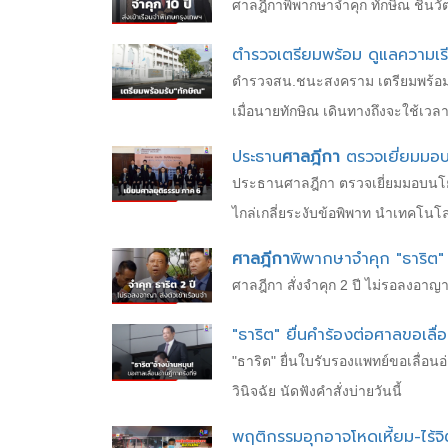
ศาลฎีกาพิพากษาจำคุก ทักษิณ ชินวัตร
ตำรวจเตรียมพร้อม ดูแลความเร
ตำรวจสน.ชนะสงคราม เตรียมพร้อมกำลั
เมื่อนายทักษิณ เดินทางถึงจะใช้เวล
ประธาน
ศาลฎีกา
ตรวจเยี่ยมมอ
ประธานศาลฎีกา ตรวจเยี่ยมมอบนโยบ
ไกล่เกลี่ยระงับข้อพิพาท นำเท
ศาลฎีกา
พิพากษาจำคุก "ธาริต" 
ศาลฎีกา สั่งจำคุก 2 ปี ไม่รอลงอาญา 
"ธาริต" ยื่นคำร้องต่อศาลขอเลื่
"ธาริต" ยื่นใบรับรองแพทย์ขอเลื่อนอ
วินิจฉัย นัดฟังคำสั่งบ่ายวันนี้
พฤติกรรมอุกอาจโหดเหี้ยม-ไร้จ