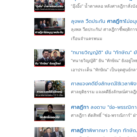
"อุ๊งอิ๊ง" น้ำตาคลอ หลังศาลฎีกาสั่งบ
ลุงพล วืดประกัน
ศาลฎีกา
ไม่อน
ลุงพล วืดประกัน! ศาลฎีกาชี้พฤติกา
เรือนจำนครพนม
"ทนายวิญญัติ" ยัน "ทักษิณ" ยั
"ทนายวิญญัติ" ยัน "ทักษิณ" ยังอยู
เอาประเด็น "ทักษิณ" เป็นจุดศูนย์กล
ศาลแจงคดียิ่งลักษณ์ใช้เวลาพิจ
ศาลยุติธรรม แจงคดียิ่งลักษณ์ศาลฎี
ศาลฎีกา
ลงดาบ "ช่อ-พรรณิการ์
ศาลฎีกา ตัดสิทธิ์ "ช่อ-พรรณิการ์"
ศาลฎีกา
พิพากษา จำคุก ทักษิณ