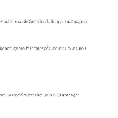
ลฎีกา พร้อมยืนยันการข่าวไม่มีเหตุวุ่นวาย มีข้อมูลว่า
ติดตามดูแลการพิจารณาคดีตั้งแต่ต้นทาง ส่งเสริมการ
 มิชอบ เหตุการณ์สั่งสลายม็อบ นปช.ปี 63 ส่งศาลฎีกา