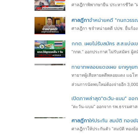
ศาลฎีกาพิพากษายืน ประหารชีวิต "ผอ
ศาลฎีกา
จำหน่ายคดี "กนกวรรณ
ศาลฎีกา ชจำหน่ายคดี ปปช. ยื่นร้อง
กกต. เผยไม่รับสมัคร ส.ส.แบ่งเข
"กกต." ออกประกาศ ไม่รับสมัคร ผู้สม
ทายาทพลอยแดงเผย ยกหูคุยทนา
ทายาทผู้เสียหายคดีพลอยแดง แฉโทรป
ส่วนการนัดพบใหม่ต้องจ่ายอีก 3,00
เปิดภาพล่าสุด"ตะวัน-แบม" ออก
"ตะวัน-แบม" ออกจาก รพ.ธรรมศาสตร์
ศาลฎีกา
ให้ประกัน สมบัติ ทองย้
ศาลฎีกาให้ประกันตัว "สมบัติ ทองย้