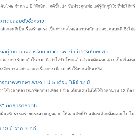
ังคับโทษ จำคุก 1 ปี "ทักษิณ" คดีชั้น 14 รับห่วงคุณพ่อ แต่รู้สึกภูมิใจ ที่พ
ุญาตปล่อยตัวชั่วคราว
รณ์แห่งคดีเป็นเรื่องร้ายแรง เป็นการลงโทษสถานหนัก เกรงจะหลบหนี จึงไม่อนุ
งอยู่ไทย มองการรักษาตัวใน รพ. ถือว่าได้รับโทษแล้ว
่ไทย มองการรักษาตัวใน รพ. ถือว่าได้รับโทษแล้ว ส่วนมติแพทยสภา เป็นเรื
างจักรวาล อย่าเอาแต่เรื่องการเมืองมาทำให้ท่านเป็นเหยื่อ
ารณาพิพากษาเพียง 1 ปี 5 เดือน ไม่ใช่ 12 ปี
กาใช้เวลาพิจารณาพิพากษาเพียง 1 ปี 5 เดือนเศษไม่ได้ใช้เวลานาน 12 ปีตาม
" ตัดสิทธิ์ตลอดไป
 ฝ่าฝืนจริยธรรมร้ายแรงตามกฎหมาย ให้ถอนสิทธิ์รับสมัครเลือกตั้งตลอดไป ไม
 10 ปี จาก 3 คดี