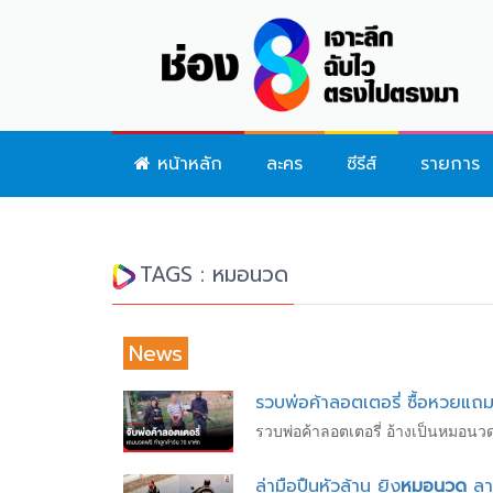
หน้าหลัก
ละคร
ซีรีส์
รายการ
TAGS : หมอนวด
News
รวบพ่อค้าลอตเตอรี่ ซื้อหวยแถ
รวบพ่อค้าลอตเตอรี่ อ้างเป็นหมอนว
ล่ามือปืนหัวล้าน ยิง
หมอนวด
ลา