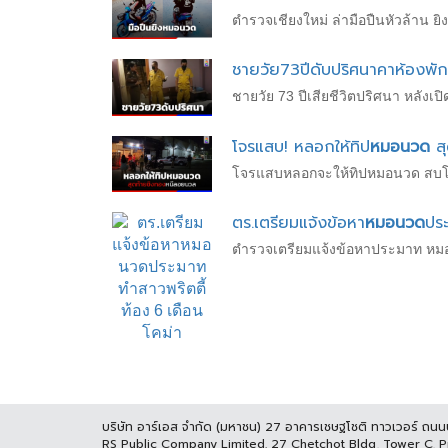
ตำรวจเชียงใหม่ ล่ามือปืนหัวล้าน
ชายวัย73ปีดับปริศนาคาห้องพั
ชายวัย 73 ปีเสียชีวิตปริศนา หลัง
โจรแสบ! หลอกให้ทิป
หมอนวด
สุ
โจรแสบหลอกจะให้ทิปหมอนวด สบโอ
ตร.เตรียมแจ้งข้อหา
หมอนวด
ประ
ตำรวจเตรียมแจ้งข้อหาประมาท หมอ
บริษัท อาร์เอส จำกัด (มหาชน) 27 อาคารเชษฐโชติ ทาวเวอร์ ถน
RS Public Company Limited. 27 Chetchot Bldg, Tower C, 