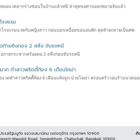
 ยิงหมอนวดลากร่างซ่อนในบ้านแล้วหนี ล่าสุดขอศาลออกหมายจับแล้ว
กโรงแรม
เปิดโรงแรมนวดกับหญิงสาว ก่อนบอกเหนื่อยขอนอนพัก สุดท้ายกลายเป็นศพ
ดท้ายชิงทอง 2 สลึง ขับรถหนี
กาสกระชากสร้อยคอ 2 สลึงก่อนขับรถหนี
มาท ทำสาวพริตตี้ท้อง 6 เดือนโคม่า
นวดทำสาวพริตตี้ท้อง 6 เดือนแท้งลูก-ป่วยโคม่า ครอบครัววอนร้านนวดออ
นประเสริฐมนูกิจ แขวงเสนานิคม เขตจตุจักร กรุงเทพฯ 10900
ติ
Prasert-Manukit Road, Senanikhom, Chatuchak, Bangkok 10900,