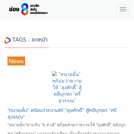
Togg
navig
TAGS : ชกหน้า
News
"ทนายอั๋น" พร้อมว่าความให้ "ลุงศักดิ์" สู้คดีบุกชก "ศรี
สุวรรณ"
"ทนายอั๋น"ขานรับ "ส.ส.เต้" พร้อมช่วยว่าความให้ "ลุงศักดิ์" หลังบุก
ชก "ศรีสุวรรณ" มองการร้องเรียน เป็นเรื่องสร้างความแตกแยก