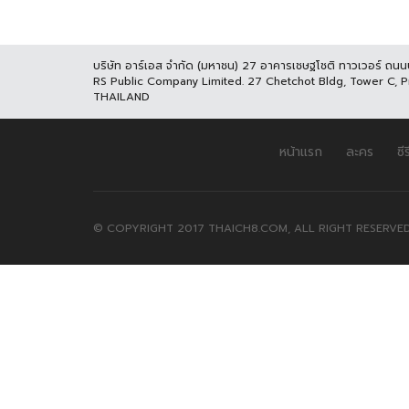
บริษัท อาร์เอส จำกัด (มหาชน) 27 อาคารเชษฐโชติ ทาวเวอร์ ถน
RS Public Company Limited. 27 Chetchot Bldg, Tower C, 
THAILAND
หน้าแรก
ละคร
ซีร
© COPYRIGHT 2017 THAICH8.COM, ALL RIGHT RESERVED