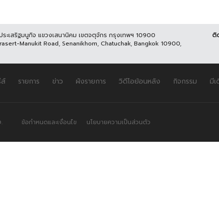
นประเสริฐมนูกิจ แขวงเสนานิคม เขตจตุจักร กรุงเทพฯ 10900
ติ
Prasert-Manukit Road, Senanikhom, Chatuchak, Bangkok 10900,
ีส์
รายการ
ข่าว
ผังรายการ
วิดีโอย้อนหลัง
กิจกรรม
มีเ
.
ข้อกำหนดและเงื่อนไข
นโยบายความเป็นส่วนตัว