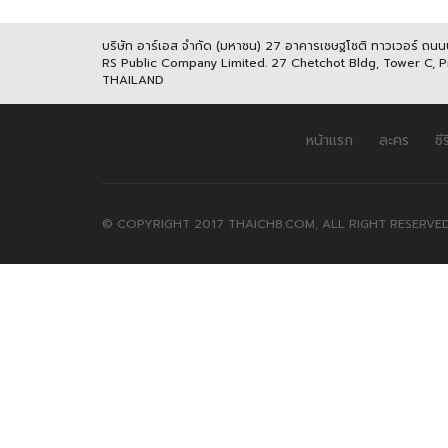
บริษัท อาร์เอส จำกัด (มหาชน) 27 อาคารเชษฐโชติ ทาวเวอร์ ถน
RS Public Company Limited. 27 Chetchot Bldg, Tower C, 
THAILAND
หน้าแรก
ละคร
ซีร
© COPYRIGHT 2017 THAICH8.COM, ALL RIGHT RESERVED