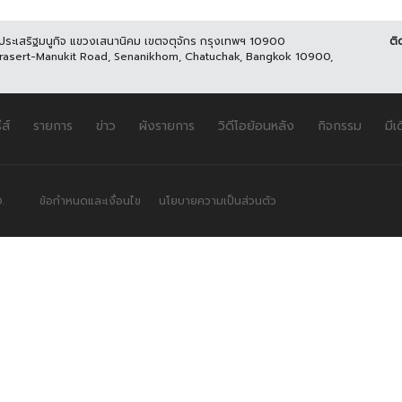
นประเสริฐมนูกิจ แขวงเสนานิคม เขตจตุจักร กรุงเทพฯ 10900
ติ
Prasert-Manukit Road, Senanikhom, Chatuchak, Bangkok 10900,
ีส์
รายการ
ข่าว
ผังรายการ
วิดีโอย้อนหลัง
กิจกรรม
มีเ
.
ข้อกำหนดและเงื่อนไข
นโยบายความเป็นส่วนตัว