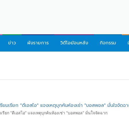
ข่าว
ผังรายการ
วิดีโอย้อนหลัง
กิจกรรม
ตรียมเรียก "ดีเอสไอ" แจงเหตุบุกค้นห้องเช่า "บอสพอล" มั่นใจจัดฉ
มเรียก "ดีเอสไอ" แจงเหตุบุกค้นห้องเช่า "บอสพอล" มั่นใจจัดฉาก