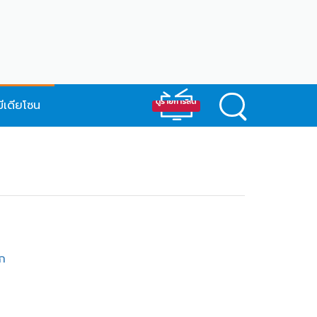
มีเดียโซน
าก