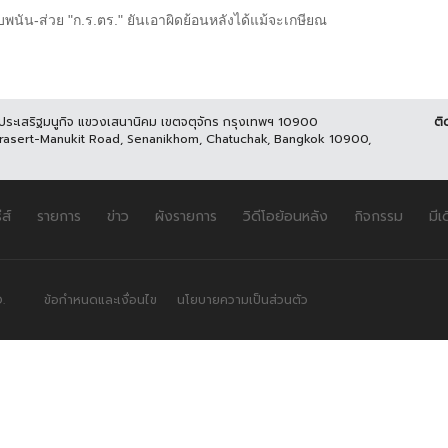
เว็บพนัน-ส่วย "ก.ร.ตร." ยันเอาผิดย้อนหลังได้แม้จะเกษียณ
นประเสริฐมนูกิจ แขวงเสนานิคม เขตจตุจักร กรุงเทพฯ 10900
ติ
Prasert-Manukit Road, Senanikhom, Chatuchak, Bangkok 10900,
ีส์
รายการ
ข่าว
ผังรายการ
วิดีโอย้อนหลัง
กิจกรรม
มีเ
.
ข้อกำหนดและเงื่อนไข
นโยบายความเป็นส่วนตัว