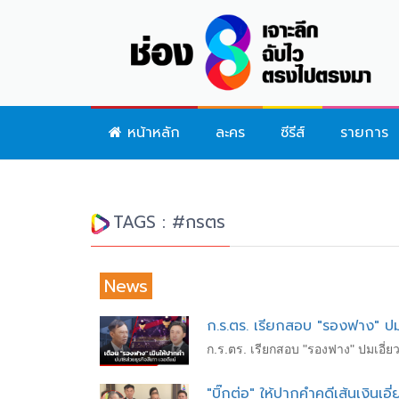
หน้าหลัก
ละคร
ซีรีส์
รายการ
TAGS : #กรตร
News
ก.ร.ตร. เรียกสอบ "รองฟาง" ปมเ
ก.ร.ตร. เรียกสอบ "รองฟาง" ปมเอี่ย
"บิ๊กต่อ" ให้ปากคำคดีเส้นเงินเอ