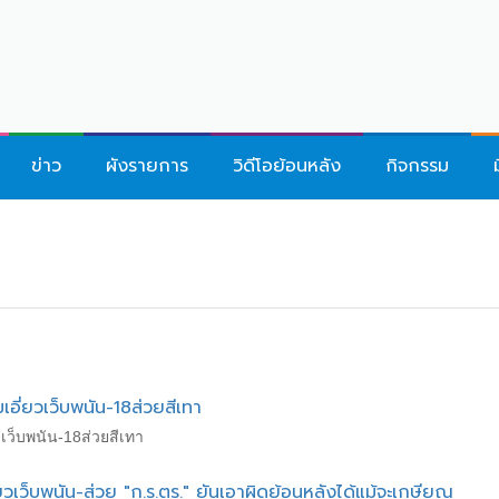
ข่าว
ผังรายการ
วิดีโอย้อนหลัง
กิจกรรม
อี่ยวเว็บพนัน-18ส่วยสีเทา
วเว็บพนัน-18ส่วยสีเทา
ี่ยวเว็บพนัน-ส่วย "ก.ร.ตร." ยันเอาผิดย้อนหลังได้แม้จะเกษียณ